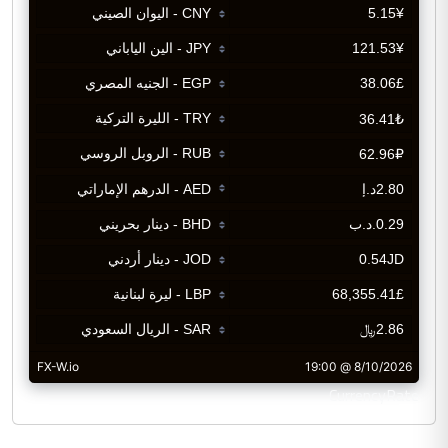
CurrencyRate