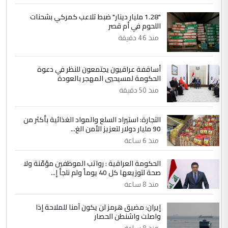
هيئة الحج تصدر قرارا يخص "لم الشمل"
"1.28 مليار دينار" ضبط تلاعب كمركي بشحنات
الموضوع :
اللحوم في أم قصر
وتعديل استمارة قرعة الحج
منذ 46 دقيقة
أساقفة عراقيون يجتمعون للنظر في دعوة
الحكومة لمسيحيي المهجر بالعودة
منذ 50 دقيقة
التجارة: استيراد السلع والمواد الغذائية بأكثر من
90 مليار دولار لتعزيز الأمن الغ...
منذ 6 ساعة
الحكومة العراقية : رواتب الموظفين مؤمّنة ولا
صحة لتوزيعها كل 40 يوماً ولم نلجأ إ...
منذ 8 ساعة
إيران: مضيق هرمز لن يكون آمنا للملاحة إذا
واصلت واشنطن الحصار
منذ 8 ساعة