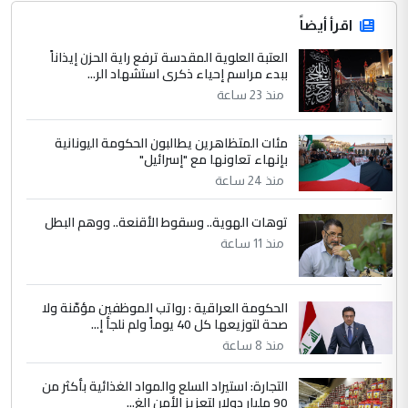
اقرأ أيضاً
العتبة العلوية المقدسة ترفع راية الحزن إيذاناً
ببدء مراسم إحياء ذكرى استشهاد الر...
منذ 23 ساعة
مئات المتظاهرين يطالبون الحكومة اليونانية
بإنهاء تعاونها مع "إسرائيل"
منذ 24 ساعة
توهات الهوية.. وسقوط الأقنعة.. ووهم البطل
منذ 11 ساعة
الحكومة العراقية : رواتب الموظفين مؤمّنة ولا
صحة لتوزيعها كل 40 يوماً ولم نلجأ إ...
منذ 8 ساعة
التجارة: استيراد السلع والمواد الغذائية بأكثر من
90 مليار دولار لتعزيز الأمن الغ...