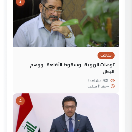
3
مقالات
توهات الهوية.. وسقوط الأقنعة.. ووهم
البطل
708 مشاهدة
--
منذ 11 ساعة
4