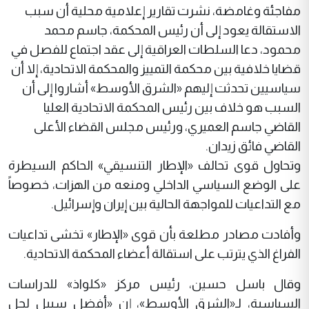
مفاجئة وغامضة، نشرت تقارير إعلامية محلية أن سبب
الاستقالة يعود إلى أن رئيس المحكمة، جاسم محمد
محمود، دعا السلطات العراقية إلى عقد اجتماع للفصل في
قضايا خلافية بين محكمة التمييز والمحكمة الاتحادية، إلا أن
سياسيين تحدثت إليهم «الشرق الأوسط» أشاروا إلى أن
السبب هو خلاف بين رئيس المحكمة الاتحادية العليا
القاضي جاسم العميري، ورئيس مجلس القضاء الأعلى
القاضي فائق زيدان.
وتحاول قوى تحالف «الإطار التنسيقي» الحاكم السيطرة
على الوضع السياسي الداخلي ومنعه من الهزات، خصوصاً
مع التداعيات للمواجهة الحالية بين إيران وإسرائيل.
وأفادت مصادر مطلعة بأن قوى «الإطار» تخشى تداعيات
الفراغ الذي يترتب على استقالة أعضاء المحكمة الاتحادية.
وقال باسل حسين، رئيس مركز «كلواذ» للدراسات
السياسية، لـ«الشرق الأوسط»، إن «أفضل سبيل لحل