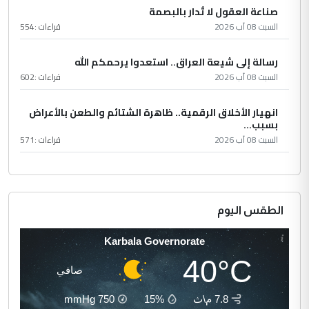
صناعة العقول لا تُدار بالبصمة
السبت 08 آب 2026
قراءات :
554
رسالة إلى شيعة العراق.. استعدوا يرحمكم الله
السبت 08 آب 2026
قراءات :
602
انهيار الأخلاق الرقمية.. ظاهرة الشتائم والطعن بالأعراض
بسبب...
السبت 08 آب 2026
قراءات :
571
الطقس اليوم
Karbala Governorate
40°C
صافي
7.8 م\ث
15%
750
mmHg