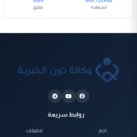
5059
644,725,446
مشاهدة
تعليق
روابط سريعة
اخبار
تحقيقات