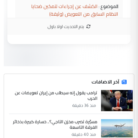
الكشف عن إجراءات لتمكين ضحايا
الموضوع :
النظام السابق من التعويض (وثيقة)
يتم التحديث اولا باول
3
محمد حسين عبد الكريم حسين
التعليق : هل أستطيع الحصول على هذه
المسرحيات ...
كربلاء :اصدار اربع مسرحيات للشاعر رضا
الموضوع :
الخفاجي
4
آخر الاضافات
صلاح مهدي حسن
ترامب يقول إنه سيطلب من إيران تعويضات عن
التعليق : صلاح مهدي حسن ...
الحرب
هيئة الحج تصدر قرارا يخص "لم الشمل"
الموضوع :
منذ 36 دقيقة
وتعديل استمارة قرعة الحج
مسيّرة تضرب مخزن التاجي؟.. خسارة كبيرة بذخائر
الفرقة التاسعة
5
صلاح مهدي حسن
منذ 40 دقيقة
التعليق : صلاح مهدي حسن ...