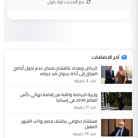
يتم التحديث اولا باول
وزير الصحة يعفي مدير مستشفى الكرخ
الموضوع :
العام في بغداد
3
سردار
التعليق : واحد من عصابة علي ماما يسقط
جنسية الرافد الثالث للعراق ومن اصول عريقة
ابا فرات ...
آخر الاضافات
الجواهري يرد على صدام حسين سل
الرياض وبغداد تناقشان ضمان عدم تحول أراضي
الموضوع :
العراق إلى أداة عدوان ضد جيرانه
مضجعيك يابن الزنا (نص كامل)
منذ 4 دقيقة
4
سردار
وزيرة الرياضة واثقة من إقامة نهائي كأس
العالم 2030 في إسبانيا
التعليق : واحد من عصابة علي ماما يسقط
منذ 11 دقيقة
جنسية الرافد الثالث للعراق ومن اصول عريقة
ابا فرات ...
مستشار حكومي يكشف مصير رواتب الشهر
الجواهري يرد على صدام حسين سل
الموضوع :
المقبل
مضجعيك يابن الزنا (نص كامل)
منذ 19 دقيقة