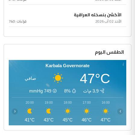
الأكشن بنسخته العراقية
الأحد 02 آب 2026
قراءات :
740
الطقس اليوم
Karbala Governorate
47°C
صافي
3.9 م\ث
8%
749
mmHg
21:00
20:00
19:00
18:00
17:00
16:00
‹
›
40°C
41°C
43°C
45°C
46°C
47°C