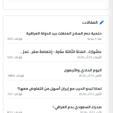
المقالات
حتمية حصر السلاح المنفلت بيد الدولة العراقية
منذ 5 ساعة
قراءات :
253
عاشُورْاءُ.. السّنَةُ الثّالثةَ عشَرَة - إِنتفاضةُ صفَر…تمرّ...
الأربعاء 05 آب 2026
قراءات :
532
اليوم الحادي والأربعون
الأثنين 03 آب 2026
قراءات :
1683
لماذا تبدو الحرب مع إيران أسهل من التفاوض معها؟
الأثنين 03 آب 2026
قراءات :
727
صحراء السعودي بدم العراقي !
الأحد 02 آب 2026
قراءات :
812