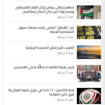
مطعم إيطالي يرفض إنزال العلم الفلسطيني
5
حيدر عاشور
ويخسر روادا من رجال أعمال إسرائيليين
التعليق : تحياتي لك استاذ حامدتركان. كلام
منذ 2 ساعة
دقيق ومسؤول؛ فالاستثمار الحقيقي للإنسان
تين "طقطق" المحلي يتصدر مبيعات سوق
وثروات البلد يعتمد على الكفاءة ...
السليمانية للجملة
بين الإهمال واغتصاب الأرض.. بلاد
الموضوع :
منذ 3 ساعة
الرافدين تعاني الجفاف والتصحر!!
الكويت تقرر إغلاق المدرسة الإيرانية
منذ 3 ساعة
رئيس هيئة النزاهة: لا مظلَّة تحمي الفاسدين
منذ 3 ساعة
لجنة التراخيص : 17 ناديا في دوري نجوم العراق و3
فرق خارج الضوابط
منذ 4 ساعة