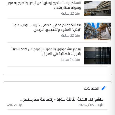
الاستخبارات تستدرج إرهابياً من تركيا وتطيح به فور
وصوله مطار بغداد
منذ 22 ساعة
مغالاة "فلكية" في مصفى كربلاء.. نواب بدأوا
"نبش" العقود وتقديمها للزيدي
منذ 22 ساعة
بينهم مشمولون بالعفو.. الإفراج عن 519 سجيناً
بقرارات قضائية في العراق
منذ 24 ساعة
المقالات
عاشُورْاءُ.. السّنَةُ الثّالثةَ عشَرَة - إِنتفاضةُ صفَر…تمرّ...
الأربعاء 05 آب 2026
قراءات :
496