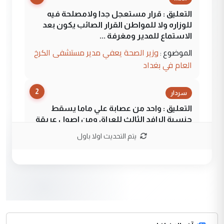
التعليق : قرار مستعجل جدا ولامصلحة فيه
للوزاره ولا للمواطن القرار الصائب يكون بعد
الاستماع للمدير ومغرفة ...
وزير الصحة يعفي مدير مستشفى الكرخ
الموضوع :
العام في بغداد
2
سردار
التعليق : واحد من عصابة علي ماما يسقط
جنسية الرافد الثالث للعراق ومن اصول عريقة
ابا فرات ...
يتم التحديث اولا باول
الجواهري يرد على صدام حسين سل
الموضوع :
مضجعيك يابن الزنا (نص كامل)
3
سردار
التعليق : واحد من عصابة علي ماما يسقط
جنسية الرافد الثالث للعراق ومن اصول عريقة