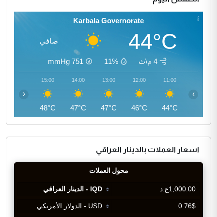
Karbala Governorate
44°C
صافي
4 م\ث
11%
751
mmHg
16:00
15:00
14:00
13:00
12:00
11:00
‹
›
47°C
48°C
47°C
47°C
46°C
44°C
اسعار العملات بالدينار العراقي