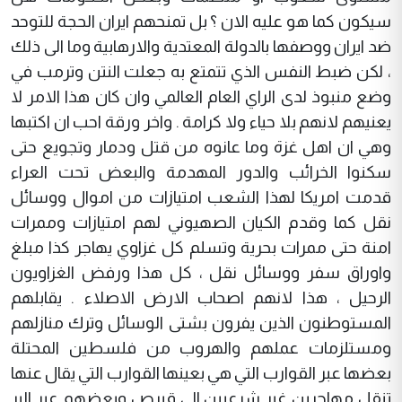
سيكون كما هو عليه الان ؟ بل تمنحهم ايران الحجة للتوحد
ضد ايران ووصفها بالدولة المعتدية والارهابية وما الى ذلك
، لكن ضبط النفس الذي تتمتع به جعلت النتن وترمب في
وضع منبوذ لدى الراي العام العالمي وان كان هذا الامر لا
يعنيهم لانهم بلا حياء ولا كرامة . واخر ورقة احب ان اكتبها
وهي ان اهل غزة وما عانوه من قتل ودمار وتجويع حتى
سكنوا الخرائب والدور المهدمة والبعض تحت العراء
قدمت امريكا لهذا الشعب امتيازات من اموال ووسائل
نقل كما وقدم الكيان الصهيوني لهم امتيازات وممرات
امنة حتى ممرات بحرية وتسلم كل غزاوي يهاجر كذا مبلغ
واوراق سفر ووسائل نقل ، كل هذا ورفض الغزاويون
الرحيل ، هذا لانهم اصحاب الارض الاصلاء . يقابلهم
المستوطنون الذين يفرون بشتى الوسائل وترك منازلهم
ومستلزمات عملهم والهروب من فلسطين المحتلة
بعضها عبر القوارب التي هي بعينها القوارب التي يقال عنها
تنقل مهاجرين غير شرعيين الى قبرص وبعضهم عبر البر