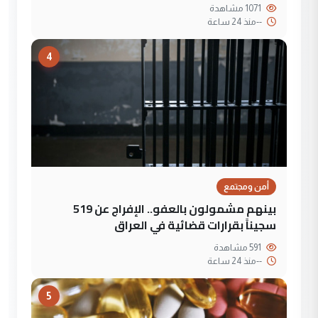
1071 مشاهدة
--
منذ 24 ساعة
4
أمن ومجتمع
بينهم مشمولون بالعفو.. الإفراج عن 519
سجيناً بقرارات قضائية في العراق
591 مشاهدة
--
منذ 24 ساعة
5