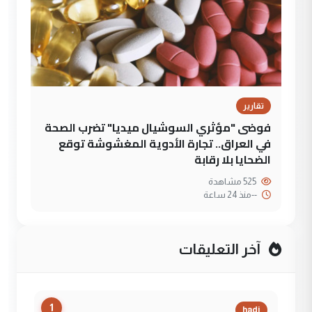
تقارير
فوضى "مؤثري السوشيال ميديا" تضرب الصحة
في العراق.. تجارة الأدوية المغشوشة توقع
الضحايا بلا رقابة
525 مشاهدة
--
منذ 24 ساعة
آخر التعليقات
1
hadi