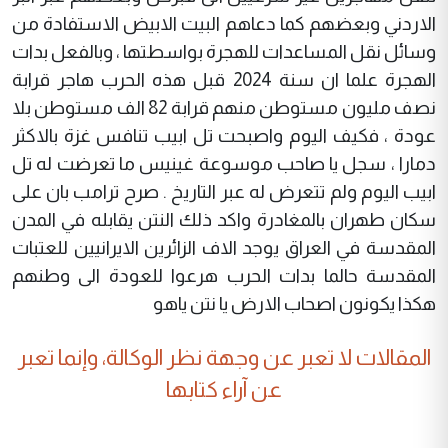
الاردني وبعضهم كما دعاهم البيت الابيض الاستفادة من
وسائل نقل المساعدات للهجرة بواسطتها ، وبالفعل بدات
الهجرة علما ان سنة 2024 قبل هذه الحرب هاجر قرابة
نصف مليون مستوطن منهم قرابة 82 الف مستوطن بلا
عودة ، فكيف اليوم واصبحت تل ابيب تنافس غزة بالاكثر
دمارا ، سجل يا صاحب موسوعة غينيس ما تعرضت له تل
ابيب اليوم ولم تتعرض له عبر التاريخ . صرح ترامب بان على
سكان طهران بالمغادرة واكد ذلك النتن يقابله في المدن
المقدسة في العراق يوجد الاف الزائرين الايرانيين للعتبات
المقدسة حالما بدات الحرب هرعوا للعودة الى وطنهم
هكذا يكونون اصحاب الارض يا نتن ياهو
المقالات لا تعبر عن وجهة نظر الوكالة، وإنما تعبر
عن آراء كتابها