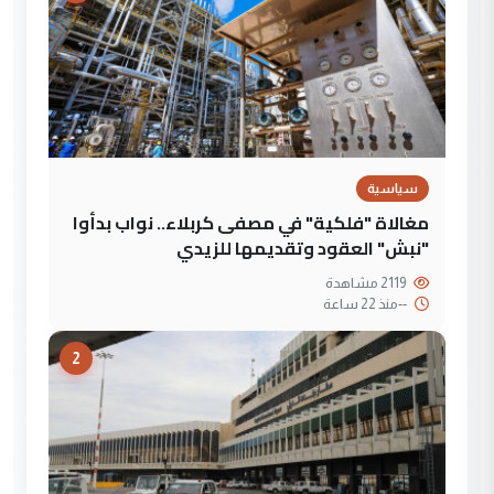
سياسية
مغالاة "فلكية" في مصفى كربلاء.. نواب بدأوا
"نبش" العقود وتقديمها للزيدي
2119 مشاهدة
--
منذ 22 ساعة
2