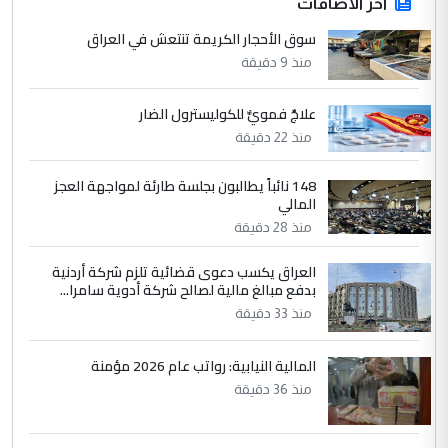
ابا فرات ...
آخر الاضافات
الجواهري يرد على صدام حسين سل
سوق الأحجار الكريمة تنتعش في العراق
الموضوع :
مضجعيك يابن الزنا (نص كامل)
منذ 9 دقيقة
علاجٌ فمويٌّ للكوليسترول الضار
4
حيدر عاشور
منذ 22 دقيقة
التعليق : تحياتي لك استاذ حامدتركان. كلام
دقيق ومسؤول؛ فالاستثمار الحقيقي للإنسان
148 نائباً يطالبون بجلسة طارئة لمواجهة العجز
وثروات البلد يعتمد على الكفاءة ...
المالي
بين الإهمال واغتصاب الأرض.. بلاد
الموضوع :
منذ 28 دقيقة
الرافدين تعاني الجفاف والتصحر!!
العراق يكسب دعوى قضائية تلزم شركة أردنية
بدفع مبالغ مالية لصالح شركة أدوية سامرا...
5
علي
منذ 33 دقيقة
التعليق : هذه الزيارة تنفع لبنان، دون الشعب
العراقي، الذي احترق بحر الصيف، في حين
المالية النيابية: رواتب عام 2026 مؤمنة
حكومة الزيدي ...
منذ 36 دقيقة
نواف سلام في بغداد.. "الفيول" مقابل
الموضوع :
تصدير النفط العراقي