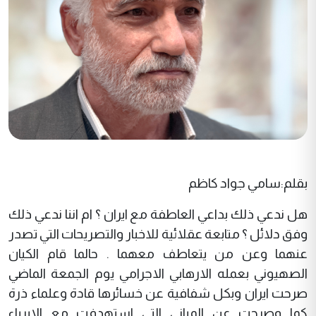
بقلم:سامي جواد كاظم
هل ندعي ذلك بداعي العاطفة مع ايران ؟ ام اننا ندعي ذلك
وفق دلائل ؟ متابعة عقلائية للاخبار والتصريحات التي تصدر
عنهما وعن من يتعاطف معهما . حالما قام الكيان
الصهيوني بعمله الارهابي الاجرامي يوم الجمعة الماضي
صرحت ايران وبكل شفافية عن خسائرها قادة وعلماء ذرة
كما وصرحت عن المباني التي استهدفت مع الابرياء