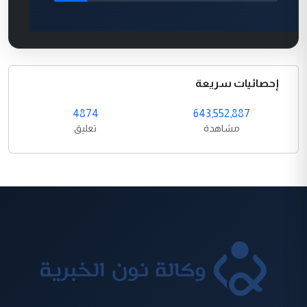
إحصائيات سريعة
4874
643,552,887
مشاهدة
تعليق