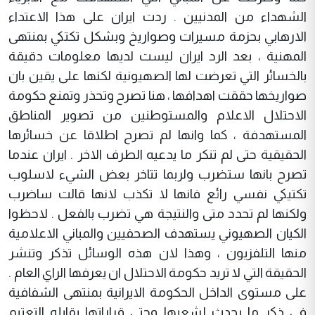
الشهداء من المدنيين . ردت ايران على هذا الاعتداء
الارهابي بحزمة مسيرات وصواريخ وبشكل تكتكي بمنتهى
المهنية ، بعد الرد ايران ليست لديها معلومات دقيقة
بالخسائر التي تعرضت لها الصهيونية لكنها على يقين بان
صواريخها حققت اهدافها ، هنا تصرح وتحذر وتمنع حكومة
الاحتلال الاعلام والمستوطنين من تصوير المناطق
المستهدفة ، كما وانها لم تصرح اطلاقا عن خسائرها
الحقيقية حتى لم تنكر ما يدعيه الطرف الاخر . ايران عندما
تصرح بانها ستضرب ولربما تتاخر بعض الشيء لاسلوب
تكتيكي نفسي رائع فانها لا تكذب لانها قالت ساضرب
ولكنها لم تحدد متى والنتيجة هي تضرب بالفعل . لاحظوا
الكيان الصهيوني يستهدف الصحفيين والمباني الاعلامية
منها التلفزيون ، وهذا لان هذه الوسائل تذكر وتنشر
الحقيقة التي لا تريد حكومة الاحتلال ان يعرفها الراي العام .
على مستوى الداخل الحكومة الايرانية بمنتهى الشفافية
في ذكر ما يحدث لشعبها وحتى قراراتها يقابله التعتيم