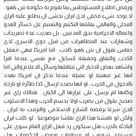
ورفض اطلاع المستوطنين بما تقوم به حكومة نتن ياهو .
لا يوجد شيء مخفي لدى ايران تخشى ان يطلع عليه الراي
المحلي والعالمي يقابلها التكتيم والتعتيم عل خسائر العدو
واعماله الاجرامية بحق المدنيين ، بل صدرت عدة تصريحات
وشعارات عند المظاهرات من قبل ذوي الاسرى لدى
حماس تقول ان نتن ياهو كاذب . اما امريكا فهي معقل
الكذب والنفاق وحقيقة اتساءل مع نفسي عندما اقرا
واشاهد بعض الاخبار التي تتناقلها وسائل الاعلام والتي اما
انها غير مهنية او عميلة عندما تذكر ان امريكا تهدد
بالدخول في الحرب ، او انها بصدد ارسال كذا طائرة او بارجة
وكانها لم ترسل على غرارها الى الكيان . هنالك راي غير
صحيح يقول من يضرب اولا يحسم الحرب وهذا الاسلوب
الذي شرعا يرفضه الشارع الاسلامي والتزمت به ايران ،
ولكن لو ناقشنا هذا الراي نقاشا موضوعيا ، لو كانت ايران
البادئة بالحرب هل سيكون رد فعل الراي العام سوى على
مستوى شعوب او منظمات وبعض الحكومات هل