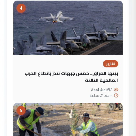
4
تقارير
بينها العراق.. خمس جبهات تنذر باندلاع الحرب
العالمية الثالثة
697 مشاهدة
--
منذ 21 ساعة
5