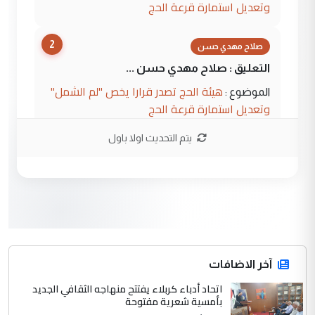
وتعديل استمارة قرعة الحج
2
صلاح مهدي حسن
التعليق : صلاح مهدي حسن ...
هيئة الحج تصدر قرارا يخص "لم الشمل"
الموضوع :
وتعديل استمارة قرعة الحج
يتم التحديث اولا باول
3
hadi
التعليق : تحيه اخويه حسينيه اي انسان مهما
كان محدود المعرفه بتفاصيل احداث المنطقه
يقول بما لايقبل ...
أردوغان يؤكد ان اتفاقية مكة للدفاع
الموضوع :
المشترك لا تستهدف أية دولة ومفتوحة لانضمام
الدول الشقيقة
آخر الاضافات
اتحاد أدباء كربلاء يفتتح منهاجه الثقافي الجديد
4
بأمسية شعرية مفتوحة
يوسف غزوان عصمت