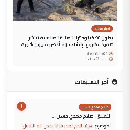
اخبار محلية
بطول 90 كيلومترًا.. العتبة العباسية تباشر
تنفيذ مشروع لإنشاء حزام أخضر بمليون شجرة
607 مشاهدة
--
منذ 23 ساعة
آخر التعليقات
1
صلاح مهدي حسن
التعليق : صلاح مهدي حسن ...
هيئة الحج تصدر قرارا يخص "لم الشمل"
الموضوع :