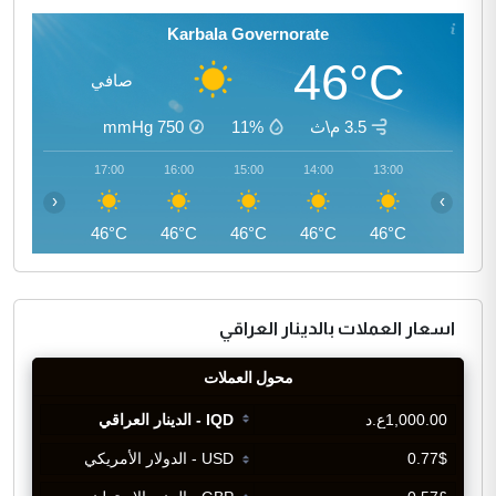
Karbala Governorate
46°C
صافي
3.5 م\ث
11%
750
mmHg
18:00
17:00
16:00
15:00
14:00
13:00
‹
›
45°C
46°C
46°C
46°C
46°C
46°C
اسعار العملات بالدينار العراقي