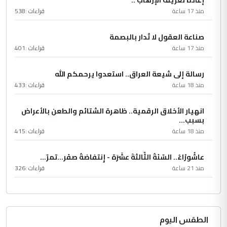
إعادة تعريف الإرهاب ..
منذ 17 ساعة
قراءات :
538
صناعة العقول لا تُدار بالبصمة
منذ 17 ساعة
قراءات :
401
رسالة إلى شيعة العراق.. استعدوا يرحمكم الله
منذ 18 ساعة
قراءات :
433
انهيار الأخلاق الرقمية.. ظاهرة الشتائم والطعن بالأعراض
بسبب...
منذ 18 ساعة
قراءات :
415
عاشُورْاءُ.. السّنَةُ الثّالثةَ عشَرَة - إِنتفاضةُ صفَر…تمرّ...
منذ 21 ساعة
قراءات :
326
الطقس اليوم