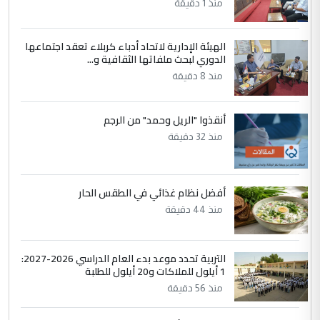
منذ 1 دقيقة
التعليق : بكالوريوس فيزياء طبية متزوج و
زوجتي أيضا بكالوريوس سكني بغداد أرغب في
إكمال دراستي داخل ...
الهيئة الإدارية لاتحاد أدباء كربلاء تعقد اجتماعها
السعودية توافق على الاستمرار في
الدوري لبحث ملفاتها الثقافية و...
الموضوع :
إعطاء 100 منحة دراسية للطلبة العراقيين في
منذ 8 دقيقة
جامعاتها سنويا
أنقذوا "الريل وحمد" من الرجم
5
منذ 32 دقيقة
عبد الأمير جاسم هليل
التعليق : نحن اباء الطلاب الأوائل على العراق
نتشرف بلقاء السيد احمد الصافي في العتبات
الحسنية لزرع ...
أفضل نظام غذائي في الطقس الحار
مكتب السيد احمد الصافي : لا يوجود
منذ 44 دقيقة
الموضوع :
لدينا اي حساب على الفيس بوك وتويتر
التربية تحدد موعد بدء العام الدراسي 2026-2027:
1 أيلول للملاكات و20 أيلول للطلبة
منذ 56 دقيقة