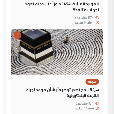
الموارد المائية: 454 تجاوزاً على دجلة تعود
لجهات متنفذة
1174 مشاهدة
--
منذ 14 ساعة
3
منوعة
هيئة الحج تصدر توضيحاً بشأن موعد إجراء
القرعة الإلكترونية
924 مشاهدة
--
منذ 17 ساعة