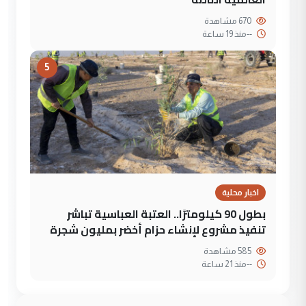
670 مشاهدة
--
منذ 19 ساعة
5
اخبار محلية
بطول 90 كيلومترًا.. العتبة العباسية تباشر
تنفيذ مشروع لإنشاء حزام أخضر بمليون شجرة
585 مشاهدة
--
منذ 21 ساعة