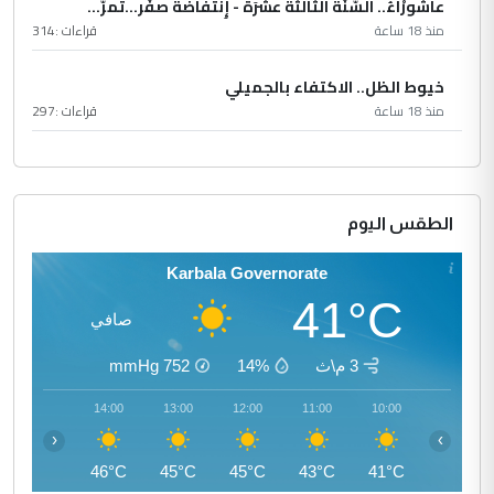
عاشُورْاءُ.. السّنَةُ الثّالثةَ عشَرَة - إِنتفاضةُ صفَر…تمرّ...
منذ 18 ساعة
قراءات :
314
خيوط الظل.. الاكتفاء بالجميلي
منذ 18 ساعة
قراءات :
297
الطقس اليوم
Karbala Governorate
41°C
صافي
3 م\ث
14%
752
mmHg
15:00
14:00
13:00
12:00
11:00
10:00
‹
›
46°C
46°C
45°C
45°C
43°C
41°C