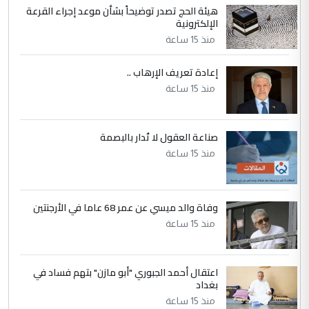
الحسنية لزرع ...
هيئة الحج تصدر توضيحاً بشأن موعد إجراء القرعة
مكتب السيد احمد الصافي : لا يوجود
الإلكترونية
الموضوع :
لدينا اي حساب على الفيس بوك وتويتر
منذ 15 ساعة
إعادة تعريف الإرهاب ..
منذ 15 ساعة
صناعة العقول لا تُدار بالبصمة
منذ 15 ساعة
وفاة والد ميسي عن عمر 68 عاما في الأرجنتين
منذ 15 ساعة
اعتقال أحمد الجبوري "أبو مازن" بتهم فساد في
بغداد
منذ 15 ساعة