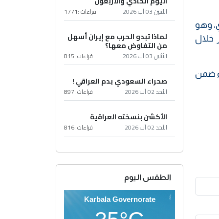
اليوم الحادي والأربعون
الأثنين 03 آب 2026
قراءات :
1771
، وهو
لماذا تبدو الحرب مع إيران أسهل
ز خلال
من التفاوض معها؟
الأثنين 03 آب 2026
قراءات :
815
ء ضمن
صحراء السعودي بدم العراقي !
الأحد 02 آب 2026
قراءات :
897
الأكشن بنسخته العراقية
الأحد 02 آب 2026
قراءات :
816
الطقس اليوم
Karbala Governorate