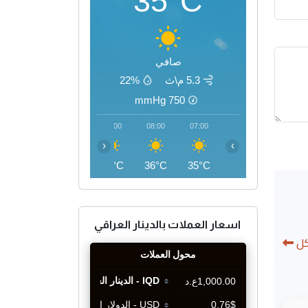
35°C
صافي
5.3 م\ث
22%
mmHg
750
11:00
10:00
09:00
08:00
07:00
‹
›
43°C
41°C
39°C
36°C
35°C
اسعار العملات بالدينار العراقي
كل