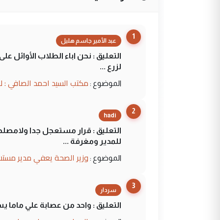
1
عبد الأمير جاسم هليل
التعليق : نحن اباء الطلاب الأوائل ع
لزرع ...
مكتب السيد احمد الصافي : ل
الموضوع :
2
hadi
التعليق : قرار مستعجل جدا ولامصلحة
للمدير ومغرفة ...
وزير الصحة يعفي مدير مستش
الموضوع :
3
سردار
التعليق : واحد من عصابة علي ماما ي