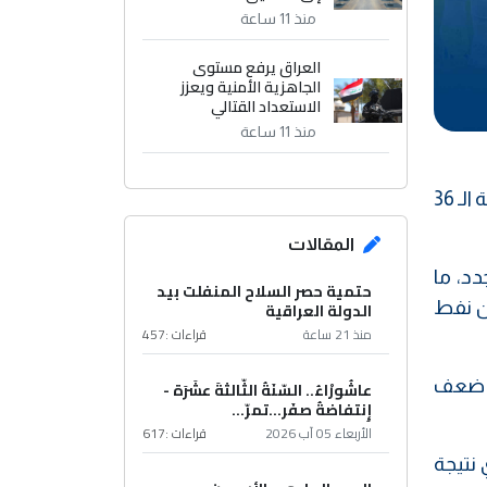
منذ 11 ساعة
العراق يرفع مستوى
الجاهزية الأمنية ويعزز
الاستعداد القتالي
منذ 11 ساعة
شدّد المدرب المساعد لفريق كربلاء، حيدر عبودي، على أهمية مواجهة اليوم أمام فريق نوروز في افتتاح الجولة الـ 36
المقالات
د، ما
حتمية حصر السلاح المنفلت بيد
ين نفط
الدولة العراقية
منذ 21 ساعة
قراءات :
457
أن ضعف
عاشُورْاءُ.. السّنَةُ الثّالثةَ عشَرَة -
إِنتفاضةُ صفَر…تمرّ...
الأربعاء 05 آب 2026
قراءات :
617
 نتيجة