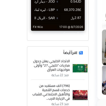
CurrencyRate
اقرأ أيضاً
الاتحاد الخليجي يعلن جدول
مباريات "خليجي 27" وأولى
مواجهات العراق
منذ 22 ساعة
(796) الف مستفيد من
خدمات قسم التنمية
والتأهيل الاجتماعي للشباب
في الزيارة الارب...
منذ 23 ساعة