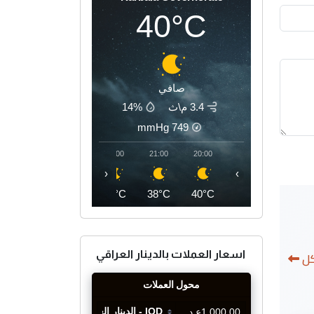
40°C
صافي
3.4 م\ث
14%
mmHg
749
00:00
23:00
22:00
21:00
20:00
‹
›
36°C
37°C
37°C
38°C
40°C
اسعار العملات بالدينار العراقي
كل