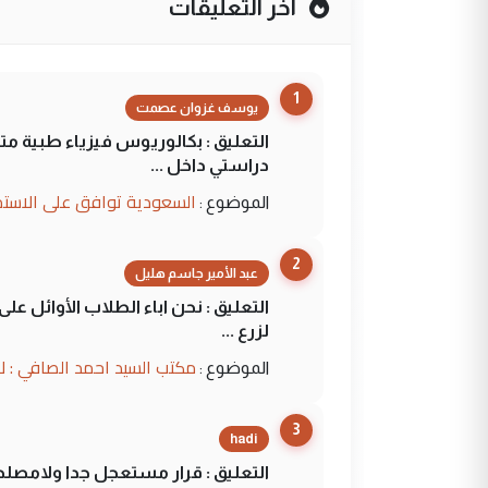
آخر التعليقات
1
يوسف غزوان عصمت
التعليق : بكالوريوس فيزياء طبية م
دراستي داخل ...
السعودية توافق على الاستمرار في إعطاء 100 منحة دراسية للطل
الموضوع :
2
عبد الأمير جاسم هليل
التعليق : نحن اباء الطلاب الأوائل ع
لزرع ...
مكتب السيد احمد الصافي : ل
الموضوع :
3
hadi
التعليق : قرار مستعجل جدا ولامصلحة