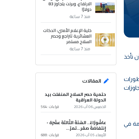
الارتفاع، وبرنت يتجاوز 83
دولارًا
منذ 7 ساعة
خلية الإعلام الأمني: الدكات
العشائرية تتراجع وحصر
السلاح مستمر
منذ 7 ساعة
 تأخذ
تطورات
المقالات
جاوزات
حتمية حصر السلاح المنفلت بيد
الدولة العراقية
الخميس 06 آب 2026
قراءات :
564
عاشُورْاءُ.. السّنَةُ الثّالثةَ عشَرَة -
همة في
إِنتفاضةُ صفَر…تمرّ...
الأربعاء 05 آب 2026
قراءات :
688