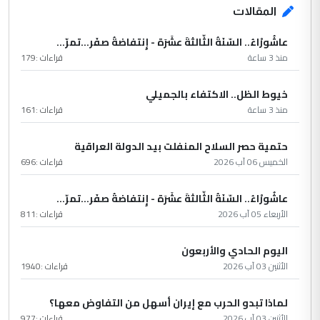
المقالات
عاشُورْاءُ.. السّنَةُ الثّالثةَ عشَرَة - إِنتفاضةُ صفَر…تمرّ...
منذ 3 ساعة
قراءات :
179
خيوط الظل.. الاكتفاء بالجميلي
منذ 3 ساعة
قراءات :
161
حتمية حصر السلاح المنفلت بيد الدولة العراقية
الخميس 06 آب 2026
قراءات :
696
عاشُورْاءُ.. السّنَةُ الثّالثةَ عشَرَة - إِنتفاضةُ صفَر…تمرّ...
الأربعاء 05 آب 2026
قراءات :
811
اليوم الحادي والأربعون
الأثنين 03 آب 2026
قراءات :
1940
لماذا تبدو الحرب مع إيران أسهل من التفاوض معها؟
الأثنين 03 آب 2026
قراءات :
977