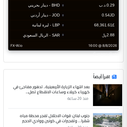
CurrencyRate
اقرأ أيضاً
بعد انتهاء الزيارة الأربعينية.. تدهور مفاجئ في
كهرباء كربلاء وساعات الانقطاع تصل...
منذ 20 ساعة
جنوب لبنان: قوات الاحتلال تفجر محطة مياه
شقرا… وتفجيرات في كونين ووادي الحجير