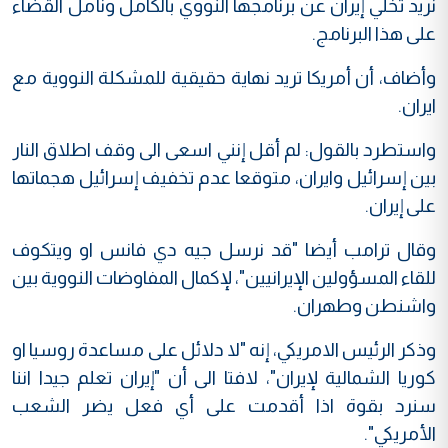
نريد تخلي إيران عن برنامجها النووي بالكامل ونأمل القضاء
على هذا البرنامج.
وأضاف، أن أمريكا تريد نهاية حقيقية للمشكلة النووية مع
ايران.
واستطرد بالقول: لم أقل إنني اسعى الى وقف اطلاق النار
بين إسرائيل وايران، متوقعا عدم تخفيف إسرائيل هجماتها
على إيران.
وقال ترامب أيضا "قد نرسل جيه دي فانس او ويتكوف
للقاء المسؤولين الإيرانيين"، لإكمال المفاوضات النووية بين
واشنطن وطهران.
وذكر الرئيس الامريكي، إنه "لا دلائل على مساعدة روسيا او
كوريا الشمالية لإيران"، لافتا الى أن "إيران تعلم جيدا اننا
سنرد بقوة اذا أقدمت على أي فعل يضر الشعب
الأمريكي".