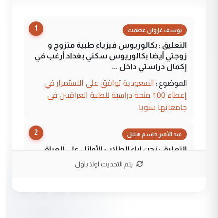
1
يوسف غزوان عصمت
التعليق : بكالوريوس فيزياء طبية متزوج و
زوجتي أيضا بكالوريوس سكني بغداد أرغب في
إكمال دراستي داخل ...
السعودية توافق على الاستمرار في
الموضوع :
إعطاء 100 منحة دراسية للطلبة العراقيين في
جامعاتها سنويا
2
عبد الأمير جاسم هليل
التعليق : نحن اباء الطلاب الأوائل على العراق
نتشرف بلقاء السيد احمد الصافي في العتبات
يتم التحديث اولا باول
الحسنية لزرع ...
مكتب السيد احمد الصافي : لا يوجود
الموضوع :
لدينا اي حساب على الفيس بوك وتويتر