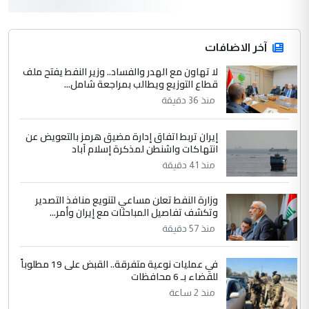
3
hadi
التعليق : قرار مستعجل جدا ولامصلحة فيه
آخر الاضافات
للوزاره ولا للمواطن القرار الصائب يكون بعد
الاستماع للمدير ومغرفة ...
لا تهاون مع الهدر والفساد.. وزير النفط يفتح ملف
قطاع التوزيع ويطالب بمراجعة شامل...
وزير الصحة يعفي مدير مستشفى الكرخ
الموضوع :
العام في بغداد
منذ 36 دقيقة
إيران تربط اتفاق إدارة مضيق هرمز بالتعويض عن
4
سردار
انتهاكات واشنطن لمذكرة إسلام آباد
التعليق : واحد من عصابة علي ماما يسقط
منذ 41 دقيقة
جنسية الرافد الثالث للعراق ومن اصول عريقة
ابا فرات ...
وزارة النفط تعلن مساعي لتنويع منافذ التصدير
وتكشف تفاصيل المباحثات مع إيران وأمر...
الجواهري يرد على صدام حسين سل
الموضوع :
منذ 57 دقيقة
مضجعيك يابن الزنا (نص كامل)
في عمليات نوعية متفرقة.. القبض على 19 مطلوباً
5
سردار
للقضاء بـ 6 محافظات
منذ 2 ساعة
التعليق : واحد من عصابة علي ماما يسقط
جنسية الرافد الثالث للعراق ومن اصول عريقة