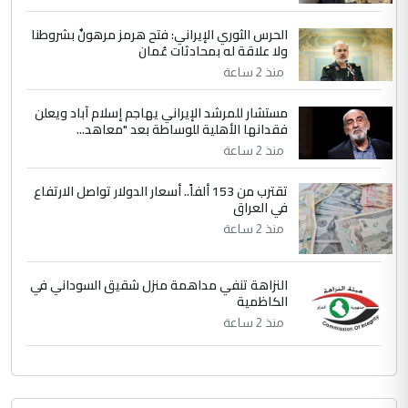
ابا فرات ...
الحرس الثوري الإيراني: فتح هرمز مرهونٌ بشروطنا
الجواهري يرد على صدام حسين سل
ولا علاقة له بمحادثات عُمان
الموضوع :
مضجعيك يابن الزنا (نص كامل)
منذ 2 ساعة
مستشار للمرشد الإيراني يهاجم إسلام آباد ويعلن
فقدانها الأهلية للوساطة بعد "معاهد...
منذ 2 ساعة
تقترب من 153 ألفاً.. أسعار الدولار تواصل الارتفاع
في العراق
منذ 2 ساعة
النزاهة تنفي مداهمة منزل شقيق السوداني في
الكاظمية
منذ 2 ساعة