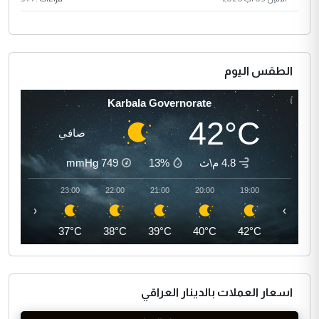
الطقس اليوم
Karbala Governorate
42°C
صافي
4.8 م\ث
13%
749
mmHg
00:00
23:00
22:00
21:00
20:00
19:00
‹
›
36°C
37°C
38°C
39°C
40°C
42°C
اسعار العملات بالدينار العراقي