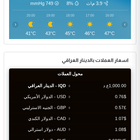
3.9 م\ث
8%
749
mmHg
21:00
20:00
19:00
18:00
17:00
16:00
‹
›
40°C
41°C
43°C
45°C
46°C
47°C
اسعار العملات بالدينار العراقي