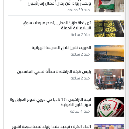
ويخسر روادا من رجال أعمال إسرائيليين
التعليق : واحد من عصابة علي ماما يسقط
منذ 59 دقيقة
جنسية الرافد الثالث للعراق ومن اصول عريقة
ابا فرات ...
تين "طقطق" المحلي يتصدر مبيعات سوق
الجواهري يرد على صدام حسين سل
الموضوع :
السليمانية للجملة
مضجعيك يابن الزنا (نص كامل)
منذ 2 ساعة
الكويت تقرر إغلاق المدرسة الإيرانية
5
حيدر عاشور
منذ 2 ساعة
التعليق : تحياتي لك استاذ حامدتركان. كلام
دقيق ومسؤول؛ فالاستثمار الحقيقي للإنسان
رئيس هيئة النزاهة: لا مظلَّة تحمي الفاسدين
وثروات البلد يعتمد على الكفاءة ...
منذ 2 ساعة
بين الإهمال واغتصاب الأرض.. بلاد
الموضوع :
الرافدين تعاني الجفاف والتصحر!!
لجنة التراخيص : 17 ناديا في دوري نجوم العراق و3
فرق خارج الضوابط
منذ 4 ساعة
اتحاد الكرة : تجديد عقد ارنولد لمدة سبعة اشهر