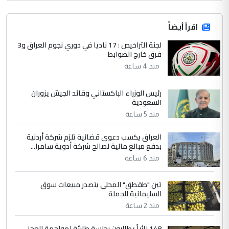
اقرأ أيضاً
لجنة التراخيص : 17 ناديا في دوري نجوم العراق و3
فرق خارج الضوابط
منذ 4 ساعة
رئيس الوزراء الباكستاني وقائد الجيش يزوران
السعودية
منذ 5 ساعة
العراق يكسب دعوى قضائية تلزم شركة أردنية
بدفع مبالغ مالية لصالح شركة أدوية سامرا...
منذ 6 ساعة
تين "طقطق" المحلي يتصدر مبيعات سوق
السليمانية للجملة
منذ 2 ساعة
148 نائباً يطالبون بجلسة طارئة لمواجهة العجز