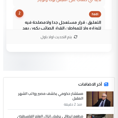
2
hadi
التعليق : قرار مستعجل جدا ولامصلحة فيه
للوزاره ولا للمواطن القرار الصائب يكون بعد
الاستماع للمدير ومغرفة ...
يتم التحديث اولا باول
وزير الصحة يعفي مدير مستشفى الكرخ
الموضوع :
العام في بغداد
3
سردار
التعليق : واحد من عصابة علي ماما يسقط
جنسية الرافد الثالث للعراق ومن اصول عريقة
ابا فرات ...
آخر الاضافات
الجواهري يرد على صدام حسين سل
مستشار حكومي يكشف مصير رواتب الشهر
الموضوع :
المقبل
مضجعيك يابن الزنا (نص كامل)
منذ 2 دقيقة
4
سردار
مطعم إيطالي يرفض إنزال العلم الفلسطيني