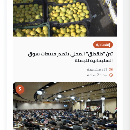
إقتصادية
تين "طقطق" المحلي يتصدر مبيعات سوق
السليمانية للجملة
261 مشاهدة
--
منذ 2 ساعة
5