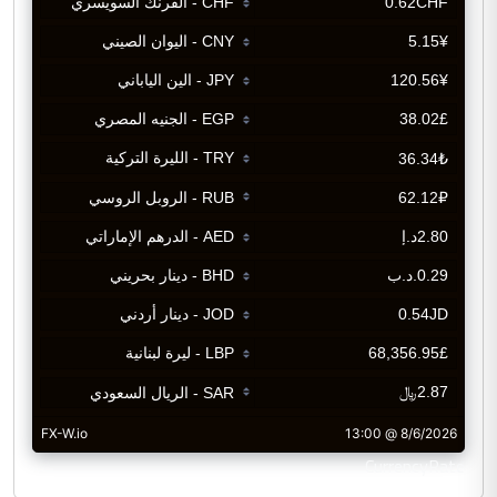
CurrencyRate