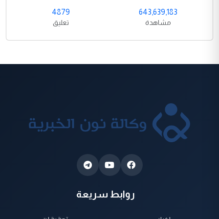
4879
643,639,183
مشاهدة
تعليق
روابط سريعة