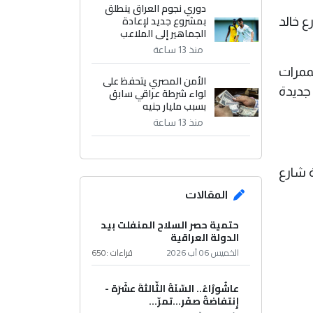
دوري نجوم العراق ينطلق
بمشروع جديد لإعادة
م شارع خالد
الجماهير إلى الملاعب
منذ 13 ساعة
ممرات
الأمن المصري يتحفظ على
جديدة
لواء شرطة عراقي سابق
بسبب مليار جنيه
منذ 13 ساعة
 شارع
المقالات
حتمية حصر السلاح المنفلت بيد
الدولة العراقية
الخميس 06 آب 2026
قراءات :
650
عاشُورْاءُ.. السّنَةُ الثّالثةَ عشَرَة -
إِنتفاضةُ صفَر…تمرّ...