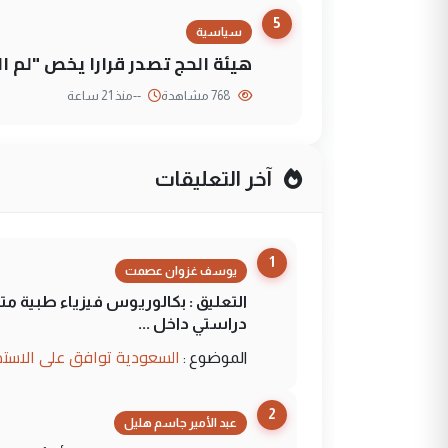
5
سياسية
هيئة الحج تصدر قرارا يخص "لم 
768 مشاهدة
--
منذ 21 ساعة
آخر التعليقات
1
يوسف غزوان عصمت
التعليق : بكالوريوس فيزياء طبية م
دراستي داخل ...
السعودية توافق على الاستمرار في إعطاء 100 منحة دراسية للطل
الموضوع :
2
عبد الأمير جاسم هليل