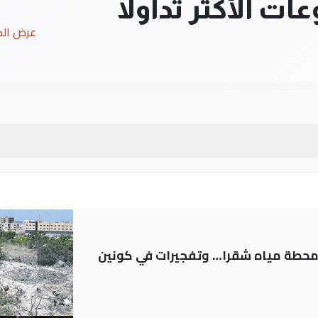
ت الأكثر تداولاً
عرض ال
ر محطة مياه شقرا… وتفجيرات في كونين