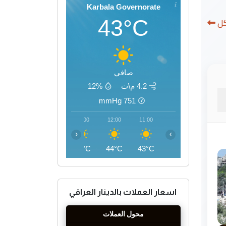
Karbala Governorate
43°C
كل
صافي
4.2 م\ث
12%
mmHg
751
15:00
14:00
13:00
12:00
11:00
‹
›
46°C
45°C
45°C
44°C
43°C
اسعار العملات بالدينار العراقي