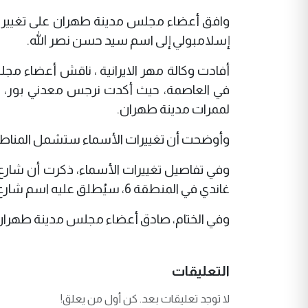
إسلامبولي إلى اسم سيد حسن نصر الله.
أفادت وكالة مهر الايرانية ، ناقش أعضاء م
في العاصمة، حيث أكدت نرجس معدني بور، رئ
لممرات مدينة طهران.
وأوضحت أن تغييرات الأسماء ستشمل المناطق 6، 3، 10، 11، 16، 17، و
وفي تفاصيل تغييرات الأسماء، ذكرت أن شارع 
غاندي في المنطقة 6، سيُطلق عليه اسم شارع سيد حسن نصر الله.
وفي الختام، صادق أعضاء مجلس مدينة طهران على تغيير أسماء
التعليقات
لا توجد تعليقات بعد. كن أول من يعلق!