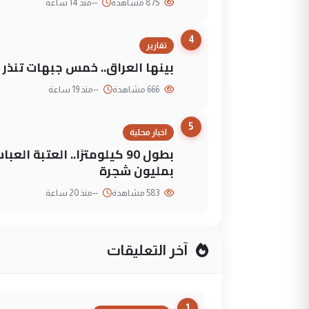
875 مشاهدة
--
منذ 14 ساعة
4
تقارير
بينها العراق.. خمس جبهات تنذر با
666 مشاهدة
--
منذ 19 ساعة
5
اخبار محلية
بطول 90 كيلومترًا.. العتبة
بمليون شجرة
583 مشاهدة
--
منذ 20 ساعة
آخر التعليقات
1