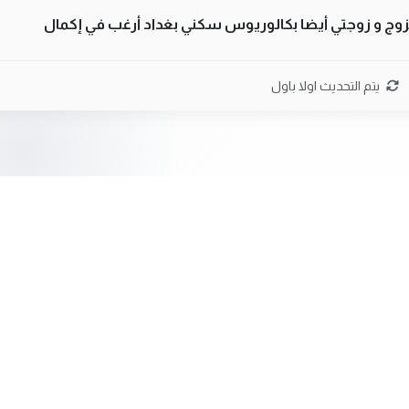
تزوج و زوجتي أيضا بكالوريوس سكني بغداد أرغب في إكمال
بة العراقيين في جامعاتها سنويا
يتم التحديث اولا باول
لى العراق نتشرف بلقاء السيد احمد الصافي في العتبات الحسنية
ا يوجود لدينا اي حساب على الفيس بوك وتويتر