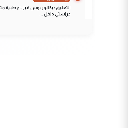
التعليق : بكالوريوس فيزياء طبية م
دراستي داخل ...
السعودية توافق على الاستمرار في إعطاء 100 منحة دراسية للطل
الموضوع :
5
عبد الأمير جاسم هليل
التعليق : نحن اباء الطلاب الأوائل ع
لزرع ...
مكتب السيد احمد الصافي : ل
الموضوع :