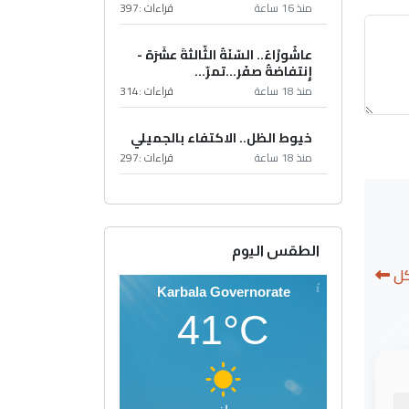
منذ 16 ساعة
قراءات :
397
عاشُورْاءُ.. السّنَةُ الثّالثةَ عشَرَة -
إِنتفاضةُ صفَر…تمرّ...
منذ 18 ساعة
قراءات :
314
خيوط الظل.. الاكتفاء بالجميلي
منذ 18 ساعة
قراءات :
297
الطقس اليوم
كل
Karbala Governorate
41°C