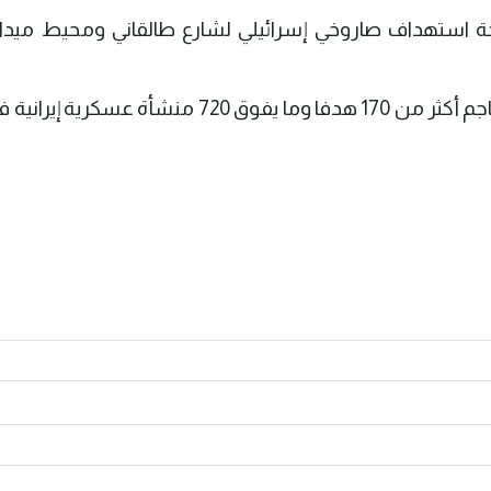
تيجة استهداف صاروخي إسرائيلي لشارع طالقاني ومحيط ميدا
وفي وقت سابق، قال الجيش الإسرائيلي إنه هاجم أكثر من 170 هدفا وما يفوق 720 منشأة 