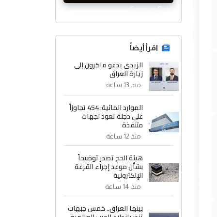
CurrencyRate
اقرأ أيضاً
الزيدي يدعو ماكرون إلى
زيارة العراق
منذ 13 ساعة
الموارد المائية: 454 تجاوزاً
على دجلة تعود لجهات
متنفذة
منذ 12 ساعة
هيئة الحج تصدر توضيحاً
بشأن موعد إجراء القرعة
الإلكترونية
منذ 14 ساعة
بينها العراق.. خمس جبهات
تنذر باندلاع الحرب العالمية