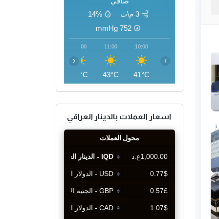
صافي
3 م\ث
14%
mmHg
752
14:00
13:00
12:00
11:00
10:00
‹
›
46°C
45°C
45°C
43°C
41°C
اسعار العملات بالدينار العراقي