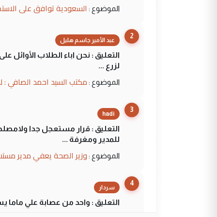
السعودية توافق على الاستمرار في إعطاء 100 منحة دراسية للطل
الموضوع :
2
عبد الأمير جاسم هليل
التعليق : نحن اباء الطلاب الأوائل ع
لزرع ...
مكتب السيد احمد الصافي : ل
الموضوع :
3
hadi
التعليق : قرار مستعجل جدا ولامصلحة
للمدير ومغرفة ...
وزير الصحة يعفي مدير مستش
الموضوع :
4
سردار
التعليق : واحد من عصابة علي ماما ي