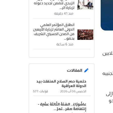
الزيدي تتضمن تجديد دعوته
لزيارة الر...
منذ 41 دقيقة
انطلاق المؤتمر العلمي
الدولي العاشر لزيارة الأربعين
من الصحن الحسيني الشريف
بحضو...
منذ 6 ساعة
ايين
المقالات
جنيبه
حتمية حصر السلاح المنفلت بيد
الدولة العراقية
الخميس 06 آب 2026
قراءات :
577
إلى
حو
عاشُورْاءُ.. السّنَةُ الثّالثةَ عشَرَة -
إِنتفاضةُ صفَر…تمرّ...