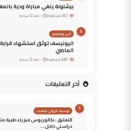
برشلونة يلغي مباراة ودية بالمغ
481 مشاهدة
--
منذ 12 ساعة
5
أمن ومجتمع
الماضي
468 مشاهدة
--
منذ 12 ساعة
آخر التعليقات
1
يوسف غزوان عصمت
التعليق : بكالوريوس فيزياء طبية م
دراستي داخل ...