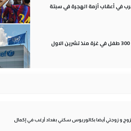
رب في أعقاب أزمة الهجرة في سبتة
اليونيسف توثق استشهاد قرابة 300 طفل في غزة منذ تشرين الاول
تزوج و زوجتي أيضا بكالوريوس سكني بغداد أرغب في إكمال