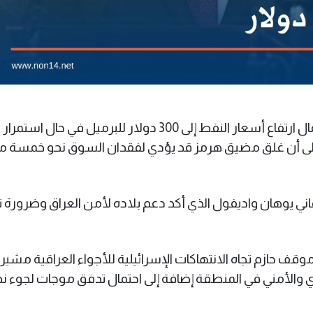
حذر وزير الخارجية العراقي فؤاد حسين من احتمال ارتفاع أسعار النفط إلى 300 دولار للبرميل في حال استمرار
 إلى أن غلق مضيق هرمز قد يؤدي لفقدان السوق نحو خمسة مل
اني يوهان واديفول الذي أكد دعم بلاده لأمن العراق وضرورة ت
قف حازم تجاه الانتهاكات الإسرائيلية للأجواء العراقية مشيرا 
دي والأمني في المنطقة إضافة إلى احتمال تدفق موجات لجوء ن