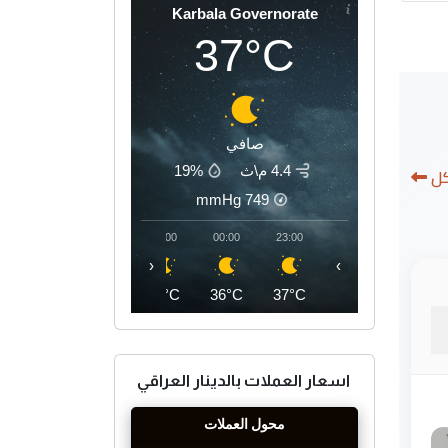
Karbala Governorate
37°C
صافي
4.4 م\ث
19%
كل
mmHg
749
03:00
02:00
01:00
00:00
23:00
‹
›
34°C
34°C
35°C
36°C
37°C
اسعار العملات بالدينار العراقي