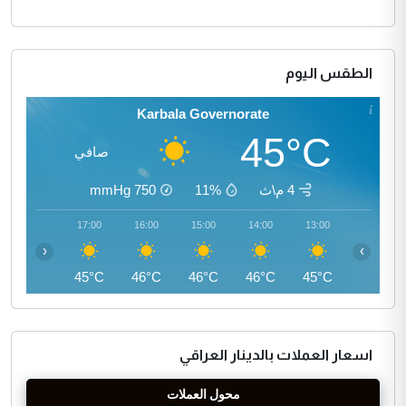
الطقس اليوم
Karbala Governorate
45°C
صافي
4 م\ث
11%
750
mmHg
18:00
17:00
16:00
15:00
14:00
13:00
‹
›
44°C
45°C
46°C
46°C
46°C
45°C
اسعار العملات بالدينار العراقي