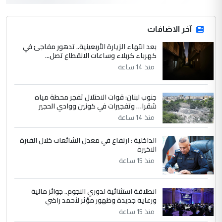
3
hadi
التعليق : قرار مستعجل جدا ولامصلحة فيه
آخر الاضافات
للوزاره ولا للمواطن القرار الصائب يكون بعد
الاستماع للمدير ومغرفة ...
بعد انتهاء الزيارة الأربعينية.. تدهور مفاجئ في
كهرباء كربلاء وساعات الانقطاع تصل...
وزير الصحة يعفي مدير مستشفى الكرخ
الموضوع :
العام في بغداد
منذ 14 ساعة
جنوب لبنان: قوات الاحتلال تفجر محطة مياه
4
سردار
شقرا… وتفجيرات في كونين ووادي الحجير
التعليق : واحد من عصابة علي ماما يسقط
منذ 14 ساعة
جنسية الرافد الثالث للعراق ومن اصول عريقة
ابا فرات ...
الداخلية : ارتفاع في معدل الشائعات خلال الفترة
الاخيرة
الجواهري يرد على صدام حسين سل
الموضوع :
مضجعيك يابن الزنا (نص كامل)
منذ 15 ساعة
انطلاقة استثنائية لدوري النجوم.. جوائز مالية
5
سردار
ورعاية جديدة وظهور مؤثر لأحمد راضي
التعليق : واحد من عصابة علي ماما يسقط
منذ 15 ساعة
جنسية الرافد الثالث للعراق ومن اصول عريقة