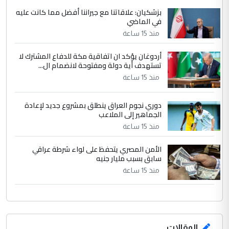
ابا فرات ...
بزشكيان: علاقاتنا مع جيراننا أفضل مما كانت عليه
في الماضي
الجواهري يرد على صدام حسين سل
الموضوع :
مضجعيك يابن الزنا (نص كامل)
منذ 15 ساعة
أردوغان يؤكد ان اتفاقية مكة للدفاع المشترك لا
تستهدف أية دولة ومفتوحة لانضمام ال...
منذ 15 ساعة
دوري نجوم العراق ينطلق بمشروع جديد لإعادة
الجماهير إلى الملاعب
منذ 15 ساعة
الأمن المصري يتحفظ على لواء شرطة عراقي
سابق بسبب مليار جنيه
منذ 15 ساعة
المقالات