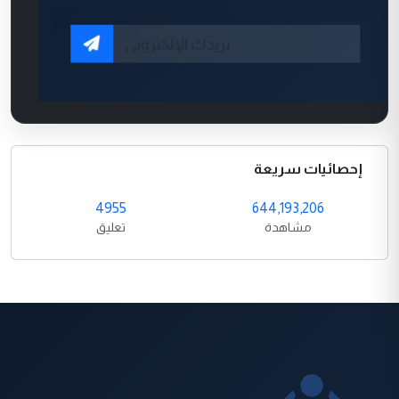
إحصائيات سريعة
4955
644,193,206
مشاهدة
تعليق