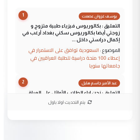
1
يوسف غزوان عصمت
التعليق : بكالوريوس فيزياء طبية متزوج و
زوجتي أيضا بكالوريوس سكني بغداد أرغب في
إكمال دراستي داخل ...
السعودية توافق على الاستمرار في
الموضوع :
إعطاء 100 منحة دراسية للطلبة العراقيين في
جامعاتها سنويا
2
عبد الأمير جاسم هليل
التعليق : نحن اباء الطلاب الأوائل على العراق
نتشرف بلقاء السيد احمد الصافي في العتبات
يتم التحديث اولا باول
الحسنية لزرع ...
مكتب السيد احمد الصافي : لا يوجود
الموضوع :
لدينا اي حساب على الفيس بوك وتويتر