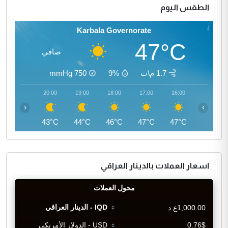
الطقس اليوم
Karbala Governorate
47°C
صافي
1.7 م\ث
9%
750
mmHg
21:00
20:00
19:00
18:00
17:00
16:00
‹
›
41°C
43°C
44°C
46°C
47°C
47°C
اسعار العملات بالدينار العراقي