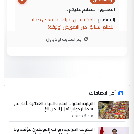
وبه نستعين
التعليق : السلام عليكم ...
الكشف عن إجراءات لتمكين ضحايا
الموضوع :
النظام السابق من التعويض (وثيقة)
يتم التحديث اولا باول
3
محمد حسين عبد الكريم حسين
التعليق : هل أستطيع الحصول على هذه
المسرحيات ...
كربلاء :اصدار اربع مسرحيات للشاعر رضا
الموضوع :
الخفاجي
4
آخر الاضافات
صلاح مهدي حسن
التجارة: استيراد السلع والمواد الغذائية بأكثر من
التعليق : صلاح مهدي حسن ...
90 مليار دولار لتعزيز الأمن الغ...
هيئة الحج تصدر قرارا يخص "لم الشمل"
الموضوع :
منذ 6 دقيقة
وتعديل استمارة قرعة الحج
الحكومة العراقية : رواتب الموظفين مؤمّنة ولا