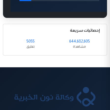
إحصائيات سريعة
5055
644,682,605
مشاهدة
تعليق