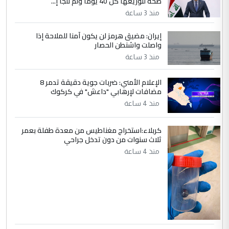
صحة لتوزيعها كل 40 يوماً ولم نلجأ إ...
5
صلاح مهدي حسن
منذ 3 ساعة
التعليق : صلاح مهدي حسن ...
إيران: مضيق هرمز لن يكون آمنا للملاحة إذا
هيئة الحج تصدر قرارا يخص "لم الشمل"
الموضوع :
واصلت واشنطن الحصار
وتعديل استمارة قرعة الحج
منذ 3 ساعة
الإعلام الأمني: ضربات جوية دقيقة تدمر 8
مضافات لإرهابي "داعش" في كركوك
منذ 4 ساعة
كربلاء:استخراج مغناطيس من معدة طفلة بعمر
ثلاث سنوات من دون تدخل جراحي
منذ 4 ساعة