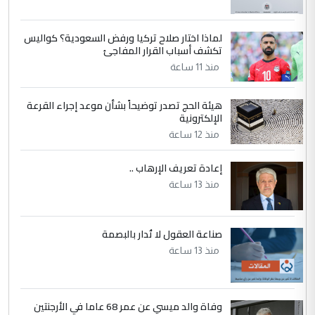
جامعاتها سنويا
لماذا اختار صلاح تركيا ورفض السعودية؟ كواليس
5
عبد الأمير جاسم هليل
تكشف أسباب القرار المفاجئ
التعليق : نحن اباء الطلاب الأوائل على العراق
منذ 11 ساعة
نتشرف بلقاء السيد احمد الصافي في العتبات
الحسنية لزرع ...
هيئة الحج تصدر توضيحاً بشأن موعد إجراء القرعة
مكتب السيد احمد الصافي : لا يوجود
الإلكترونية
الموضوع :
لدينا اي حساب على الفيس بوك وتويتر
منذ 12 ساعة
إعادة تعريف الإرهاب ..
منذ 13 ساعة
صناعة العقول لا تُدار بالبصمة
منذ 13 ساعة
وفاة والد ميسي عن عمر 68 عاما في الأرجنتين