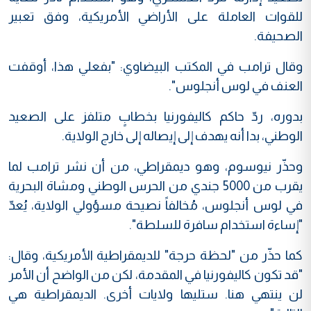
للقوات العاملة على الأراضي الأمريكية، وفق تعبير
الصحيفة.
وقال ترامب في المكتب البيضاوي: "بفعلي هذا، أوقفت
العنف في لوس أنجلوس".
بدوره، ردّ حاكم كاليفورنيا بخطابٍ متلفز على الصعيد
الوطني، بدا أنه يهدف إلى إيصاله إلى خارج الولاية.
وحذّر نيوسوم، وهو ديمقراطي، من أن نشر ترامب لما
يقرب من 5000 جندي من الحرس الوطني ومشاة البحرية
في لوس أنجلوس، مُخالفاً نصيحة مسؤولي الولاية، يُعدّ
"إساءة استخدام سافرة للسلطة".
كما حذّر من "لحظة حرجة" للديمقراطية الأمريكية، وقال:
"قد تكون كاليفورنيا في المقدمة، لكن من الواضح أن الأمر
لن ينتهي هنا. ستليها ولايات أخرى. الديمقراطية هي