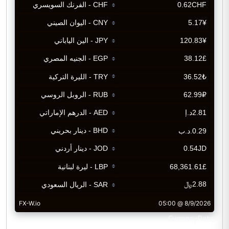
CurrencyRate