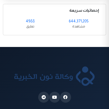
إحصائيات سريعة
4988
644,371,205
مشاهدة
تعليق