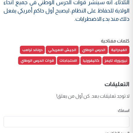
الثلاثاء، أنه سينشر قوات الحرس الوطني في جميع أنحاء
الولاية للحفاظ على النظام، ليصبح أول حاكم أمريكي يفعل
ذلك منذ بدء الاضطرابات.
كلمات مفتاحية
الفيدرالية
الحرس الوطني
الجيش الامريكي
دونالد ترامب
نيويورك تايمز
كاليفورنيا
الاحتجاجات
قوات الحرس الوطني
التعليقات
لا توجد تعليقات بعد. كن أول من يعلق!
اسمك