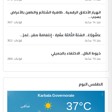
انهيار الأخلاق الرقمية.. ظاهرة الشتائم والطعن بالأعراض
بسبب...
منذ 14 ساعة
قراءات :
367
عاشُورْاءُ.. السّنَةُ الثّالثةَ عشَرَة - إِنتفاضةُ صفَر…تمرّ...
منذ 16 ساعة
قراءات :
302
خيوط الظل.. الاكتفاء بالجميلي
منذ 16 ساعة
قراءات :
286
الطقس اليوم
Karbala Governorate
37°C
صافي