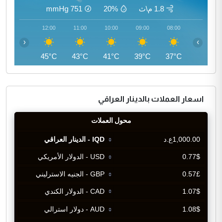
1.8 م\ث
20%
751
mmHg
13:00
12:00
11:00
10:00
09:00
08:00
‹
›
45°C
45°C
43°C
41°C
39°C
37°C
اسعار العملات بالدينار العراقي