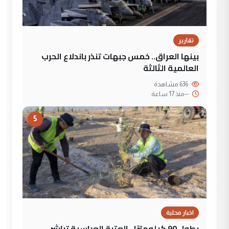
تقارير
بينها العراق.. خمس جبهات تنذر باندلاع الحرب
العالمية الثالثة
636 مشاهدة
--
منذ 17 ساعة
5
اخبار محلية
بطول 90 كيلومترًا.. العتبة العباسية تباشر