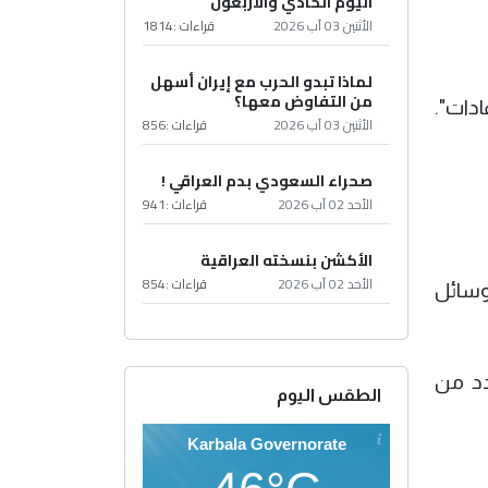
اليوم الحادي والأربعون
الأثنين 03 آب 2026
قراءات :
1814
لماذا تبدو الحرب مع إيران أسهل
من التفاوض معها؟
ادات".
الأثنين 03 آب 2026
قراءات :
856
صحراء السعودي بدم العراقي !
الأحد 02 آب 2026
قراءات :
941
الأكشن بنسخته العراقية
الأحد 02 آب 2026
قراءات :
854
سب وسائل
دد من
الطقس اليوم
Karbala Governorate