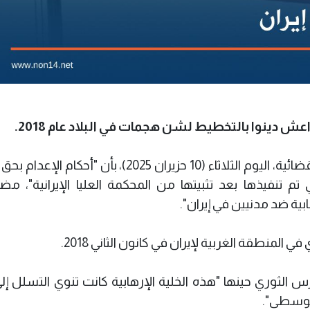
ش دينوا بالتخطيط لشن هجمات في البلاد عام 2018.
وأفاد موقع "ميزان أونلاين" التابع للسلطة القضائية، اليوم الثلاثاء (10 حزيران 2025)، بأن 
م تنفيذها بعد تثبيتها من المحكمة العليا الإيرانية"، مضي
 ضد مدنيين في إيران".
لمنطقة الغربية لإيران في كانون الثاني 2018.
س الثوري حينها "هذه الخلية الإرهابية كانت تنوي التسلل إلى
الوسطى".