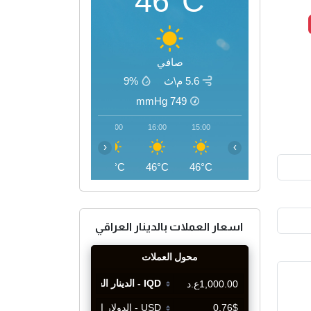
46°C
صافي
5.6 م\ث
9%
mmHg
749
19:00
18:00
17:00
16:00
15:00
‹
›
42°C
44°C
45°C
46°C
46°C
اسعار العملات بالدينار العراقي