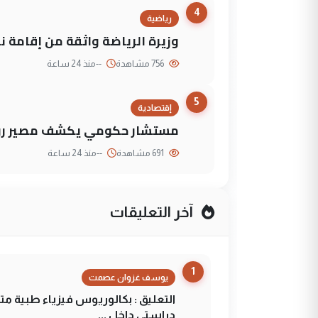
4
رياضية
وزيرة الرياضة واثقة من إقامة نهائي كأس 
756 مشاهدة
--
منذ 24 ساعة
5
إقتصادية
مستشار حكومي يكشف مصير روا
691 مشاهدة
--
منذ 24 ساعة
آخر التعليقات
1
يوسف غزوان عصمت
التعليق : بكالوريوس فيزياء طبية م
دراستي داخل ...