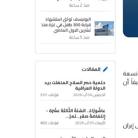
منذ 2 ساعة
اليونيسف توثق استشهاد
قرابة 300 طفل في غزة منذ
تشرين الاول الماضي
منذ 5 ساعة
المقالات
"أحكام الإعدام بحق تسعة
حتمية حصر السلاح المنفلت بيد
فاً أن
الدولة العراقية
الخميس 06 آب 2026
قراءات :
531
عاشُورْاءُ.. السّنَةُ الثّالثةَ عشَرَة -
إِنتفاضةُ صفَر…تمرّ...
الأربعاء 05 آب 2026
قراءات :
663
 إيران