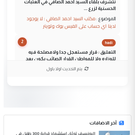
نتشرف بلقاء السيد احمد الصافي في العتبات
الحسنية لزرع ...
مكتب السيد احمد الصافي : لا يوجود
الموضوع :
لدينا اي حساب على الفيس بوك وتويتر
2
hadi
التعليق : قرار مستعجل جدا ولامصلحة فيه
للوزاره ولا للمواطن القرار الصائب يكون بعد
الاستماع للمدير ومغرفة ...
يتم التحديث اولا باول
وزير الصحة يعفي مدير مستشفى الكرخ
الموضوع :
العام في بغداد
3
سردار
التعليق : واحد من عصابة علي ماما يسقط
جنسية الرافد الثالث للعراق ومن اصول عريقة
ابا فرات ...
آخر الاضافات
الجواهري يرد على صدام حسين سل
اليونيسف توثق استشهاد قرابة 300 طفل في
الموضوع :