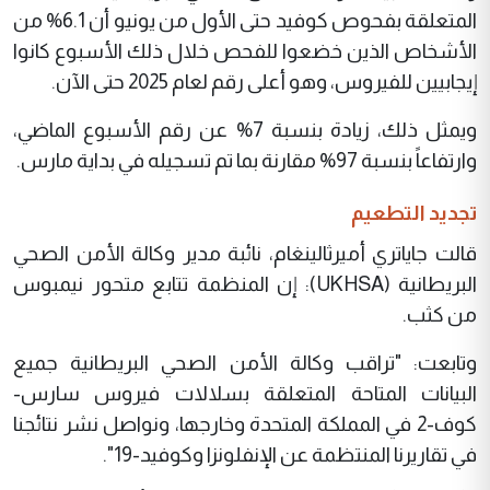
المتعلقة بفحوص كوفيد حتى الأول من يونيو أن 6.1% من
الأشخاص الذين خضعوا للفحص خلال ذلك الأسبوع كانوا
إيجابيين للفيروس، وهو أعلى رقم لعام 2025 حتى الآن.
ويمثل ذلك، زيادة بنسبة 7% عن رقم الأسبوع الماضي،
وارتفاعاً بنسبة 97% مقارنة بما تم تسجيله في بداية مارس.
تجديد التطعيم
قالت جاياتري أميرثالينغام، نائبة مدير وكالة الأمن الصحي
البريطانية (UKHSA): إن المنظمة تتابع متحور نيمبوس
من كثب.
وتابعت: "تراقب وكالة الأمن الصحي البريطانية جميع
البيانات المتاحة المتعلقة بسلالات فيروس سارس-
كوف-2 في المملكة المتحدة وخارجها، ونواصل نشر نتائجنا
في تقاريرنا المنتظمة عن الإنفلونزا وكوفيد-19".