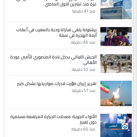
غزة منذ تشرين الاول الماضي
مضجعيك يابن الزنا (نص كامل)
منذ 41 دقيقة
4
سردار
برشلونة يلغي مباراة ودية بالمغرب في أعقاب
التعليق : واحد من عصابة علي ماما يسقط
أزمة الهجرة في سبتة
جنسية الرافد الثالث للعراق ومن اصول عريقة
منذ 46 دقيقة
ابا فرات ...
الجواهري يرد على صدام حسين سل
الموضوع :
الجيش اللبناني يدخل بلدة المنصوري لتأمين عودة
مضجعيك يابن الزنا (نص كامل)
الأهالي
منذ 50 دقيقة
5
حيدر عاشور
تقرير: إيران طوّرت قدرات صواريخها بشكل كبير
التعليق : تحياتي لك استاذ حامدتركان. كلام
منذ 57 دقيقة
دقيق ومسؤول؛ فالاستثمار الحقيقي للإنسان
وثروات البلد يعتمد على الكفاءة ...
بين الإهمال واغتصاب الأرض.. بلاد
الموضوع :
الأنواء الجوية: معدلات الحرارة المرتفعة مستمرة
الرافدين تعاني الجفاف والتصحر!!
دون تغيير
منذ 60 دقيقة