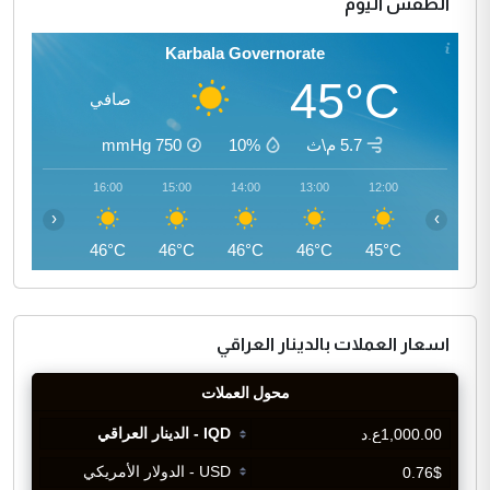
الطقس اليوم
Karbala Governorate
45°C
صافي
5.7 م\ث
10%
750
mmHg
17:00
16:00
15:00
14:00
13:00
12:00
‹
›
45°C
46°C
46°C
46°C
46°C
45°C
اسعار العملات بالدينار العراقي