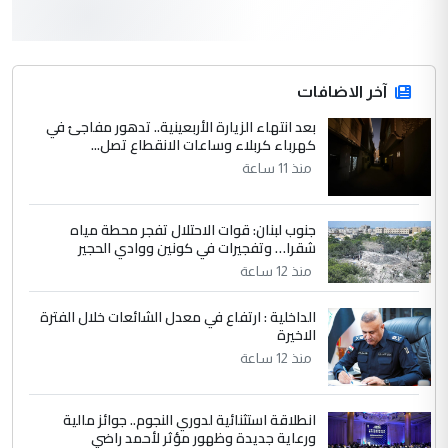
3
hadi
التعليق : قرار مستعجل جدا ولامصلحة فيه
آخر الاضافات
للوزاره ولا للمواطن القرار الصائب يكون بعد
الاستماع للمدير ومغرفة ...
بعد انتهاء الزيارة الأربعينية.. تدهور مفاجئ في
كهرباء كربلاء وساعات الانقطاع تصل...
وزير الصحة يعفي مدير مستشفى الكرخ
الموضوع :
العام في بغداد
منذ 11 ساعة
جنوب لبنان: قوات الاحتلال تفجر محطة مياه
4
سردار
شقرا… وتفجيرات في كونين ووادي الحجير
التعليق : واحد من عصابة علي ماما يسقط
منذ 12 ساعة
جنسية الرافد الثالث للعراق ومن اصول عريقة
ابا فرات ...
الداخلية : ارتفاع في معدل الشائعات خلال الفترة
الاخيرة
الجواهري يرد على صدام حسين سل
الموضوع :
مضجعيك يابن الزنا (نص كامل)
منذ 12 ساعة
انطلاقة استثنائية لدوري النجوم.. جوائز مالية
5
سردار
ورعاية جديدة وظهور مؤثر لأحمد راضي