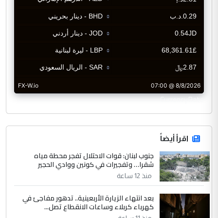
CurrencyRate
اقرأ أيضاً
جنوب لبنان: قوات الاحتلال تفجر محطة مياه
شقرا… وتفجيرات في كونين ووادي الحجير
منذ 12 ساعة
بعد انتهاء الزيارة الأربعينية.. تدهور مفاجئ في
كهرباء كربلاء وساعات الانقطاع تصل...