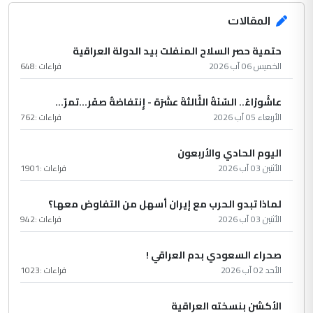
المقالات
حتمية حصر السلاح المنفلت بيد الدولة العراقية
الخميس 06 آب 2026
قراءات :
648
عاشُورْاءُ.. السّنَةُ الثّالثةَ عشَرَة - إِنتفاضةُ صفَر…تمرّ...
الأربعاء 05 آب 2026
قراءات :
762
اليوم الحادي والأربعون
الأثنين 03 آب 2026
قراءات :
1901
لماذا تبدو الحرب مع إيران أسهل من التفاوض معها؟
الأثنين 03 آب 2026
قراءات :
942
صحراء السعودي بدم العراقي !
الأحد 02 آب 2026
قراءات :
1023
الأكشن بنسخته العراقية