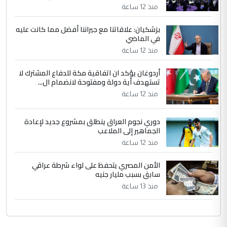
التعليق : واحد من عصابة علي ماما يسقط
منذ 12 ساعة
جنسية الرافد الثالث للعراق ومن اصول عريقة
ابا فرات ...
بزشكيان: علاقاتنا مع جيراننا أفضل مما كانت عليه
في الماضي
الجواهري يرد على صدام حسين سل
الموضوع :
مضجعيك يابن الزنا (نص كامل)
منذ 12 ساعة
أردوغان يؤكد ان اتفاقية مكة للدفاع المشترك لا
تستهدف أية دولة ومفتوحة لانضمام ال...
منذ 12 ساعة
دوري نجوم العراق ينطلق بمشروع جديد لإعادة
الجماهير إلى الملاعب
منذ 12 ساعة
الأمن المصري يتحفظ على لواء شرطة عراقي
سابق بسبب مليار جنيه
منذ 13 ساعة