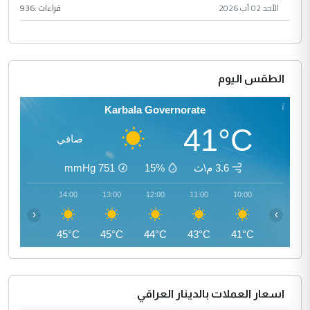
الأحد 02 آب 2026
قراءات :
936
الطقس اليوم
Karbala Governorate
41°C
صافي
3.6 م\ث
15%
751
mmHg
15:00
14:00
13:00
12:00
11:00
10:00
‹
›
46°C
45°C
45°C
44°C
43°C
41°C
اسعار العملات بالدينار العراقي