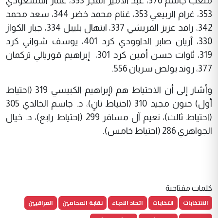
متعب جاسم 376، عبد الأمير المجر 353، عمار المسعودي
353، غرام الربيعي 353، غنام محمد خضر 344، سعد محمد
342، رافد عزيز القريشي 337، ابتهال بليبل 334، جبار الكواز
330، آريان صابر الداوودي كرد 401، يوسف شواني كرد
319، ئاوات حسن أمين كرد 301، إبراهيم قوريالي تركمان
377، روند بولص سريان 556.
وأشار إلى أن الاحتياط هم (إبراهيم الكبيسي 319 (احتياط
أول) حنون مجيد 310 (احتياط ثانٍ)، د. جاسم الخالدي 305
(احتياط ثالث)، نعيم آل مسافر 299 (احتياط رابع)، د. خيال
الجواهري 286 (احتياط خامس).
كلمات مفتاحية
الانتخابات
انتخابات
اتحاد الادباء
نقابة المحامين
العراقيين