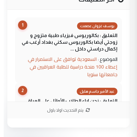
1
يوسف غزوان عصمت
التعليق : بكالوريوس فيزياء طبية متزوج و
زوجتي أيضا بكالوريوس سكني بغداد أرغب في
إكمال دراستي داخل ...
السعودية توافق على الاستمرار في
الموضوع :
إعطاء 100 منحة دراسية للطلبة العراقيين في
جامعاتها سنويا
2
عبد الأمير جاسم هليل
التعليق : نحن اباء الطلاب الأوائل على العراق
نتشرف بلقاء السيد احمد الصافي في العتبات
يتم التحديث اولا باول
الحسنية لزرع ...
مكتب السيد احمد الصافي : لا يوجود
الموضوع :
لدينا اي حساب على الفيس بوك وتويتر