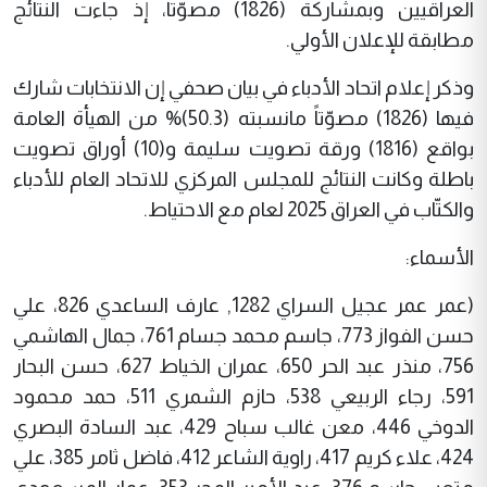
العراقيين وبمشاركة (1826) مصوّتاً، إذ جاءت النتائج
مطابقة للإعلان الأولي.
وذكر إعلام اتحاد الأدباء في بيان صحفي إن الانتخابات شارك
فيها (1826) مصوّتاً مانسبته (50.3)% من الهيأة العامة
بواقع (1816) ورقة تصويت سليمة و(10) أوراق تصويت
باطلة وكانت النتائج للمجلس المركزي للاتحاد العام للأدباء
والكتّاب في العراق 2025 لعام مع الاحتياط.
الأسماء:
(عمر عمر عجيل السراي 1282, عارف الساعدي 826، علي
حسن الفواز 773، جاسم محمد جسام 761، جمال الهاشمي
756، منذر عبد الحر 650، عمران الخياط 627، حسن البحار
591، رجاء الربيعي 538، حازم الشمري 511، حمد محمود
الدوخي 446، معن غالب سباح 429، عبد السادة البصري
424، علاء كريم 417، راوية الشاعر 412، فاضل ثامر 385، علي