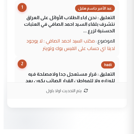
1
عبد الأمير جاسم هليل
التعليق : نحن اباء الطلاب الأوائل على العراق
نتشرف بلقاء السيد احمد الصافي في العتبات
الحسنية لزرع ...
مكتب السيد احمد الصافي : لا يوجود
الموضوع :
لدينا اي حساب على الفيس بوك وتويتر
2
hadi
التعليق : قرار مستعجل جدا ولامصلحة فيه
للوزاره ولا للمواطن القرار الصائب يكون بعد
الاستماع للمدير ومغرفة ...
يتم التحديث اولا باول
وزير الصحة يعفي مدير مستشفى الكرخ
الموضوع :
العام في بغداد
3
سردار
التعليق : واحد من عصابة علي ماما يسقط