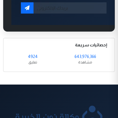
إحصائيات سريعة
4924
643,976,366
مشاهدة
تعليق