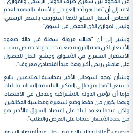
عن الفجوة بين سعري صرف الدولار الرسمي والموازي”،
لافتا إلى أن “هذا هو أحد العوامل والأسباب المهمة لعدم
انخفاض أسعار السلع لأنها استوردت بالسعر الرسمي،
وليس الموازي الذي انخفض في السوق”.
ويشير إلى أن “هناك مرونة سهلة في حالة صعود
الأسعار، لكن هذه المرونة صعبة جدا نحو الانخفاض بسبب
الاستقرار السعري في الأسواق وجشع التجار للحصول
على هامش ربحي أكبر وهذا مبدأ اقتصادي معروف”.
وبشأن توجه السوداني الأخير بمحاسبة المتلاعبين، يتابع
مستغربا “هذا يقودنا إلى التفكير بالفلسفة السياسية للبلد،
فإما أن تؤمن الدولة بالاشتراكية وتتدخل في الاقتصاد،
وبهذا يكون من حقها وضع تسعيرة ومحاسبة المخالفين،
ولكن عندما يعتمد البلد على اقتصاد السوق فالأخير هو
من يحدد الأسعار اعتمادا على العرض والطلب”.
ويضيف: “أما إذا تدخلت الدولة في ظل مبدأ اقتصاد السوق