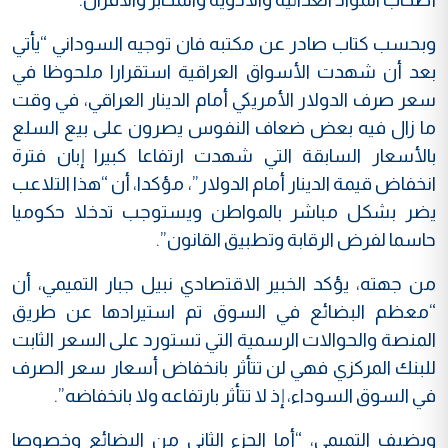
وبحسب كتاب صادر عن مكتبه فان توجيه السوداني “يأتي
بعد أن شهدت الأسواق العراقية استقرارا ملحوظا في
سعر صرف الدولار الأمريكي أمام الدينار العراقي، في وقت
ما زال فيه بعض ضعاف النفوس يصرون على بيع السلع
بالأسعار السابقة التي شهدت ارتفاعا كبيرا إبان فترة
انخفاض قيمة الدينار أمام الدولار”، مؤكدا، أن “هذا التلاعب
يضر بشكل مباشر بالمواطن ويستوجب تدخلا حكوميا
حاسما لفرض الرقابة وتطبيق القانون”.
من جهته، يؤكد الخبير الاقتصادي نبيل جبار التميمي، أن
“معظم البضائع في السوق تم استيرادها عن طريق
المنصة والحوالات الرسمية التي تستورد على السعر الثابت
للبنك المركزي فهي لن تتأثر بانخفاض أسعار سعر الصرف
في السوق السوداء، إذ لا تتأثر بارتفاعه ولا بانخفاضه”.
ويضيف التميمي، “أما الجزء الثاني من البضائع وخصوصا