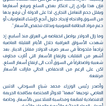
فإن هذا يؤدي إلى احتكار بعض السلع ويرفع أسعارها
ويقلل جحم التعامل التجاري، لذا على الدولة أن ترفع يدها
من السوق والاتجاه لإيجاد حلول أنجع كإنشاء التعاونيات أو
دعم مواد البطاقة التموينية وبذلك تنخفض الأسعار”.
وما زال الدولار يواصل انخفاضه في العراق منذ أسابيع، إذ
شهدت الأسواق العراقية خلال الأيام القليلة الماضية
تراجعاً ملحوظاً في سعر صرف الدولار مقابل الدينار، بعد
أشهر من التقلبات وارتفاع الأسعار التي أثارت مخاوف
شعبية واضطراباً في السوق أدت الى ارتفاع أسعار السلع،
لكن على الرغم من الانخفاض الحالي مازالت الأسعار
مرتفعة.
وأصدر رئيس الوزراء، محمد شياع السوداني، الاثنين
الماضي، توجيها “مهما” للدوائر المختصة بمكافحة الجريمة
الاقتصادية لمتابعة ومحاسبة المتلاعبين بالأسعار، وخاصة
أصحاب المواد الغذائية والأدوية والمخابز والأفران.