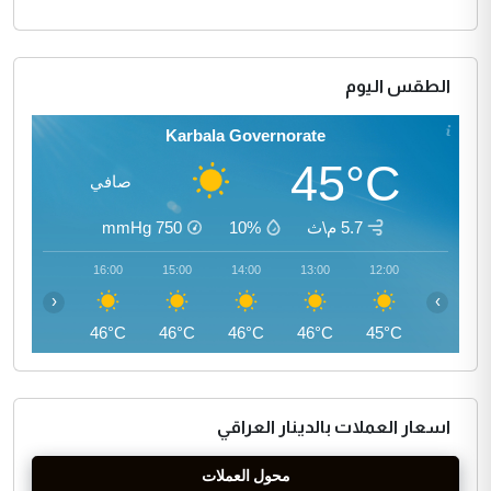
الطقس اليوم
Karbala Governorate
45°C
صافي
5.7 م\ث
10%
750
mmHg
17:00
16:00
15:00
14:00
13:00
12:00
‹
›
45°C
46°C
46°C
46°C
46°C
45°C
اسعار العملات بالدينار العراقي