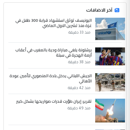
جنسية الرافد الثالث للعراق ومن اصول عريقة
ابا فرات ...
آخر الاضافات
الجواهري يرد على صدام حسين سل
اليونيسف توثق استشهاد قرابة 300 طفل في
الموضوع :
غزة منذ تشرين الاول الماضي
مضجعيك يابن الزنا (نص كامل)
منذ 33 دقيقة
4
سردار
برشلونة يلغي مباراة ودية بالمغرب في أعقاب
التعليق : واحد من عصابة علي ماما يسقط
أزمة الهجرة في سبتة
جنسية الرافد الثالث للعراق ومن اصول عريقة
منذ 38 دقيقة
ابا فرات ...
الجواهري يرد على صدام حسين سل
الموضوع :
الجيش اللبناني يدخل بلدة المنصوري لتأمين عودة
مضجعيك يابن الزنا (نص كامل)
الأهالي
منذ 42 دقيقة
5
حيدر عاشور
تقرير: إيران طوّرت قدرات صواريخها بشكل كبير
التعليق : تحياتي لك استاذ حامدتركان. كلام
منذ 49 دقيقة
دقيق ومسؤول؛ فالاستثمار الحقيقي للإنسان
وثروات البلد يعتمد على الكفاءة ...
بين الإهمال واغتصاب الأرض.. بلاد
الموضوع :