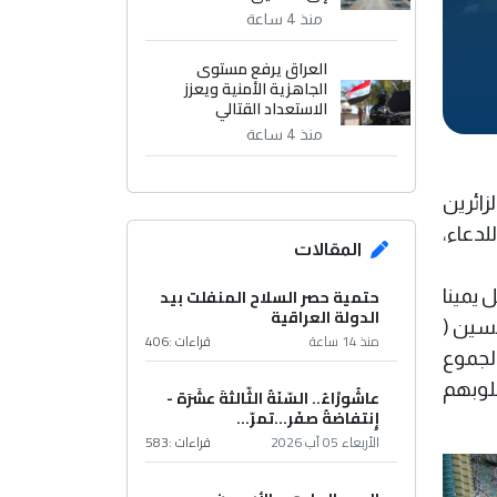
منذ 4 ساعة
العراق يرفع مستوى
الجاهزية الأمنية ويعزز
الاستعداد القتالي
منذ 4 ساعة
ائرين
لدعاء،
المقالات
حتمية حصر السلاح المنفلت بيد
 يمينا
الدولة العراقية
سين (
منذ 14 ساعة
قراءات :
406
لجموع
لوبهم
عاشُورْاءُ.. السّنَةُ الثّالثةَ عشَرَة -
إِنتفاضةُ صفَر…تمرّ...
الأربعاء 05 آب 2026
قراءات :
583