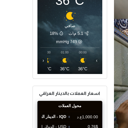
36°C
صافي
5.1 م\ث
18%
mmHg
749
04:00
03:00
02:00
01:00
00:00
‹
›
35°C
35°C
35°C
36°C
36°C
اسعار العملات بالدينار العراقي