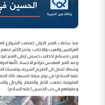
منذ ساعات الفجر الاولى اغتصت الشوارع الم
العراقيين والعرب والاجانب، وحجز الكثير منهم
وبين مستمع لخطيب حسيني ارتقى المنبر ليو
وعند القبر المقدس تتزاحم الاجساد كأنها امواج
وشمالا لتصل الى الضريح الشريف وتمسك الشب
عليه السلام) في يوم عرفة لتستعد تلك الجم
المليونية جمعت الكبار والصغار والرجال وال
وعقولهم في حب الحسين (عليه السلام) .