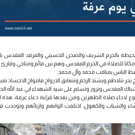
حيطة بالحرم الشريف والصحن الحسيني والمرقد المقدس بالز
 مكانا للصلاة في الحرم المقدس وهم بين قائم ومناجي وقارئ ل
عظ الناس بمناقب محمد وآل محمد.
 بحر تتلاطم ويشتد الزخم وتتعانق الارواح فامواج الاجساد تميل
اك المقدس وتزور وتسلم على سيد الشهداء ابي عبد الله الح
وع لاداء صلاة الظهرين ومن بعدها قراءة دعاء عرفة، هذه ا
نساء والشباب والكهول، اختلفت الوانهم وازيائهم وتوحدت ق