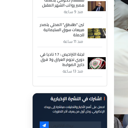
مستشار حكومي يكشف
مصير رواتب الشهر المقبل
منذ 9 ساعة
تين "طقطق" المحلي يتصدر
مبيعات سوق السليمانية
للجملة
منذ 11 ساعة
لجنة التراخيص : 17 ناديا في
دوري نجوم العراق و3 فرق
خارج الضوابط
منذ 13 ساعة