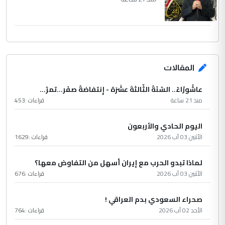
المقالات
عاشُورْاءُ.. السّنَةُ الثّالثةَ عشَرَة - إِنتفاضةُ صفَر…تمرّ...
منذ 21 ساعة
قراءات :
453
اليوم الحادي والأربعون
الأثنين 03 آب 2026
قراءات :
1629
لماذا تبدو الحرب مع إيران أسهل من التفاوض معها؟
الأثنين 03 آب 2026
قراءات :
676
صحراء السعودي بدم العراقي !
الأحد 02 آب 2026
قراءات :
764