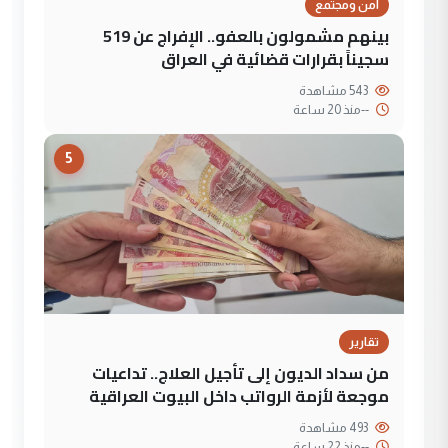
أمن ومجتمع
بينهم مشمولون بالعفو.. الإفراج عن 519
سجيناً بقرارات قضائية في العراق
543 مشاهدة
--
منذ 20 ساعة
5
تقارير
من سداد الديون إلى تأجيل العلاج.. تداعيات
موجعة لأزمة الرواتب داخل البيوت العراقية
493 مشاهدة
--
منذ 22 ساعة