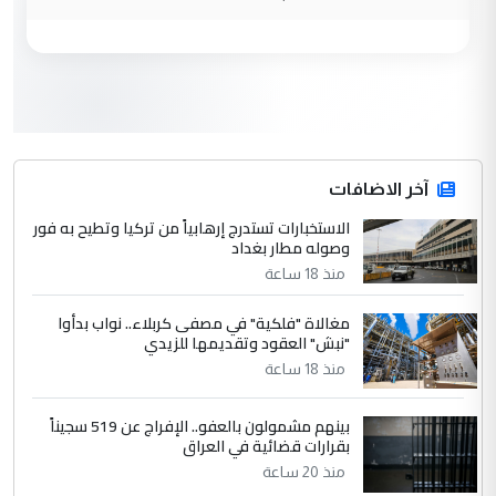
الجواهري يرد على صدام حسين سل
الموضوع :
مضجعيك يابن الزنا (نص كامل)
3
سردار
التعليق : واحد من عصابة علي ماما يسقط
جنسية الرافد الثالث للعراق ومن اصول عريقة
ابا فرات ...
آخر الاضافات
الجواهري يرد على صدام حسين سل
الاستخبارات تستدرج إرهابياً من تركيا وتطيح به فور
الموضوع :
وصوله مطار بغداد
مضجعيك يابن الزنا (نص كامل)
منذ 18 ساعة
4
حيدر عاشور
مغالاة "فلكية" في مصفى كربلاء.. نواب بدأوا
"نبش" العقود وتقديمها للزيدي
التعليق : تحياتي لك استاذ حامدتركان. كلام
منذ 18 ساعة
دقيق ومسؤول؛ فالاستثمار الحقيقي للإنسان
وثروات البلد يعتمد على الكفاءة ...
بينهم مشمولون بالعفو.. الإفراج عن 519 سجيناً
بين الإهمال واغتصاب الأرض.. بلاد
الموضوع :
بقرارات قضائية في العراق
الرافدين تعاني الجفاف والتصحر!!
منذ 20 ساعة