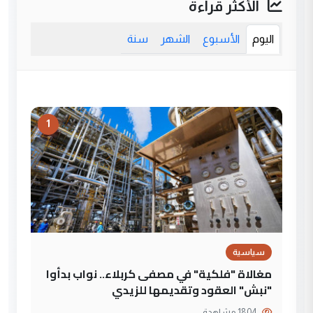
الأكثر قراءة
اليوم
الأسبوع
الشهر
سنة
1
سياسية
مغالاة "فلكية" في مصفى كربلاء.. نواب بدأوا
"نبش" العقود وتقديمها للزيدي
1804 مشاهدة