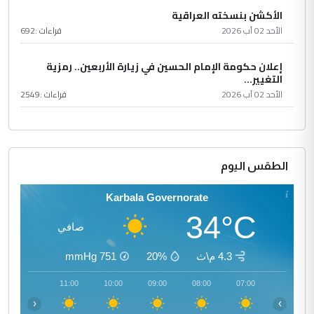
الأكشن بنسخته العراقية
الأحد 02 آب 2026
قراءات :
692
إعلان حكومة الإمام الحسين في زيارة الأربعين.. رمزية
التغيير...
الأحد 02 آب 2026
قراءات :
2549
الطقس اليوم
Karbala Governorate
34°C
صافي
4.3 م\ث
20%
751
mmHg
12:00
11:00
10:00
09:00
08:00
07:00
‹
›