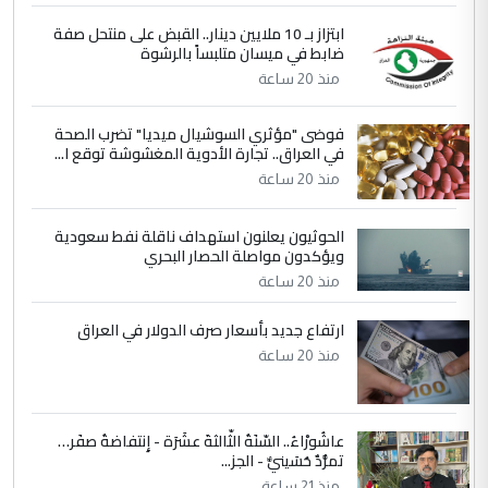
5
علي
ابتزاز بـ 10 ملايين دينار.. القبض على منتحل صفة
ضابط في ميسان متلبساً بالرشوة
التعليق : هذه الزيارة تنفع لبنان، دون الشعب
منذ 20 ساعة
العراقي، الذي احترق بحر الصيف، في حين
حكومة الزيدي ...
فوضى "مؤثري السوشيال ميديا" تضرب الصحة
نواف سلام في بغداد.. "الفيول" مقابل
الموضوع :
في العراق.. تجارة الأدوية المغشوشة توقع ا...
تصدير النفط العراقي
منذ 20 ساعة
الحوثيون يعلنون استهداف ناقلة نفط سعودية
ويؤكدون مواصلة الحصار البحري
منذ 20 ساعة
ارتفاع جديد بأسعار صرف الدولار في العراق
منذ 20 ساعة
عاشُورْاءُ.. السّنَةُ الثّالثةَ عشَرَة - إِنتفاضةُ صفَر…
تمرُّدٌ حُسَينيٌّ - الجز...
منذ 21 ساعة