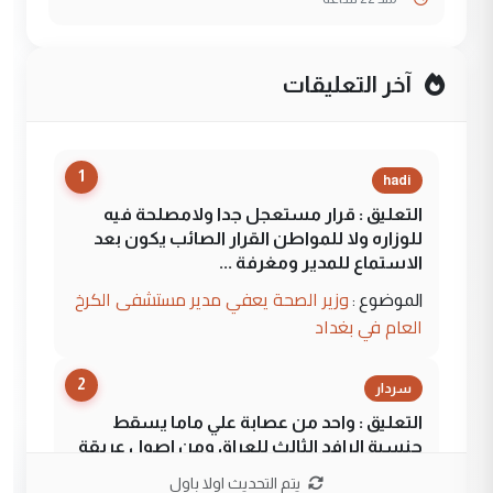
آخر التعليقات
1
hadi
التعليق : قرار مستعجل جدا ولامصلحة فيه
للوزاره ولا للمواطن القرار الصائب يكون بعد
الاستماع للمدير ومغرفة ...
وزير الصحة يعفي مدير مستشفى الكرخ
الموضوع :
العام في بغداد
2
سردار
التعليق : واحد من عصابة علي ماما يسقط
جنسية الرافد الثالث للعراق ومن اصول عريقة
ابا فرات ...
يتم التحديث اولا باول