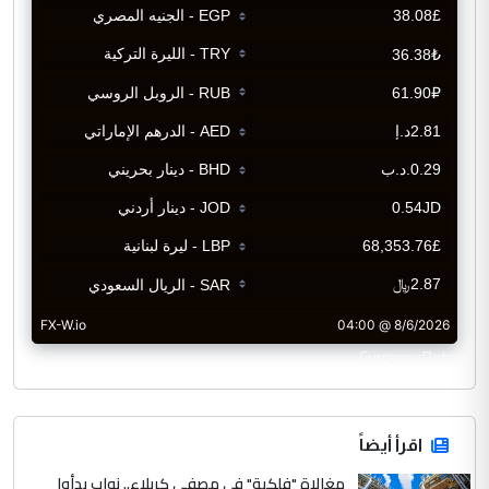
CurrencyRate
اقرأ أيضاً
مغالاة "فلكية" في مصفى كربلاء.. نواب بدأوا