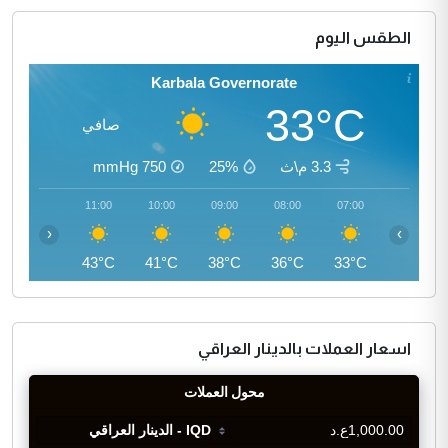
الطقس اليوم
Karbala Governorate
33°C
صافي
3.3 م\ث
25%
750
mmHg
12:00
11:00
10:00
09:00
08:00
07:00
‹
›
44°C
43°C
41°C
38°C
36°C
33°C
اسعار العملات بالدينار العراقي