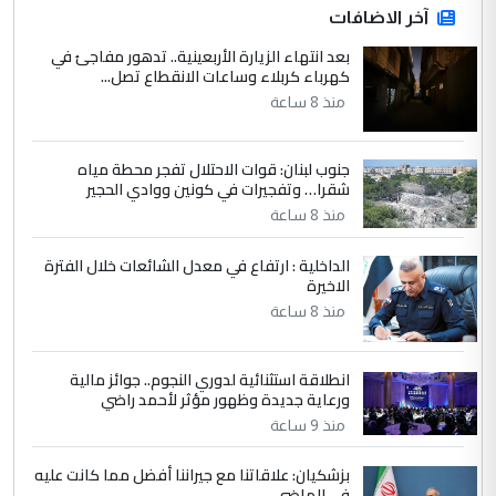
آخر الاضافات
للوزاره ولا للمواطن القرار الصائب يكون بعد
الاستماع للمدير ومغرفة ...
بعد انتهاء الزيارة الأربعينية.. تدهور مفاجئ في
كهرباء كربلاء وساعات الانقطاع تصل...
وزير الصحة يعفي مدير مستشفى الكرخ
الموضوع :
العام في بغداد
منذ 8 ساعة
جنوب لبنان: قوات الاحتلال تفجر محطة مياه
4
سردار
شقرا… وتفجيرات في كونين ووادي الحجير
التعليق : واحد من عصابة علي ماما يسقط
منذ 8 ساعة
جنسية الرافد الثالث للعراق ومن اصول عريقة
ابا فرات ...
الداخلية : ارتفاع في معدل الشائعات خلال الفترة
الاخيرة
الجواهري يرد على صدام حسين سل
الموضوع :
مضجعيك يابن الزنا (نص كامل)
منذ 8 ساعة
انطلاقة استثنائية لدوري النجوم.. جوائز مالية
5
سردار
ورعاية جديدة وظهور مؤثر لأحمد راضي
التعليق : واحد من عصابة علي ماما يسقط
منذ 9 ساعة
جنسية الرافد الثالث للعراق ومن اصول عريقة
ابا فرات ...
بزشكيان: علاقاتنا مع جيراننا أفضل مما كانت عليه
في الماضي