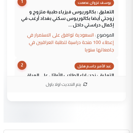
1
يوسف غزوان عصمت
التعليق : بكالوريوس فيزياء طبية متزوج و
زوجتي أيضا بكالوريوس سكني بغداد أرغب في
إكمال دراستي داخل ...
السعودية توافق على الاستمرار في
الموضوع :
إعطاء 100 منحة دراسية للطلبة العراقيين في
جامعاتها سنويا
2
عبد الأمير جاسم هليل
التعليق : نحن اباء الطلاب الأوائل على العراق
نتشرف بلقاء السيد احمد الصافي في العتبات
يتم التحديث اولا باول
الحسنية لزرع ...
مكتب السيد احمد الصافي : لا يوجود
الموضوع :
لدينا اي حساب على الفيس بوك وتويتر
3
hadi
التعليق : قرار مستعجل جدا ولامصلحة فيه