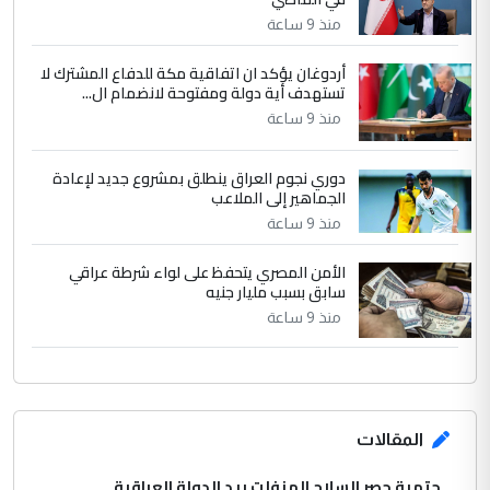
الجواهري يرد على صدام حسين سل
الموضوع :
مضجعيك يابن الزنا (نص كامل)
منذ 9 ساعة
أردوغان يؤكد ان اتفاقية مكة للدفاع المشترك لا
تستهدف أية دولة ومفتوحة لانضمام ال...
منذ 9 ساعة
دوري نجوم العراق ينطلق بمشروع جديد لإعادة
الجماهير إلى الملاعب
منذ 9 ساعة
الأمن المصري يتحفظ على لواء شرطة عراقي
سابق بسبب مليار جنيه
منذ 9 ساعة
المقالات
حتمية حصر السلاح المنفلت بيد الدولة العراقية