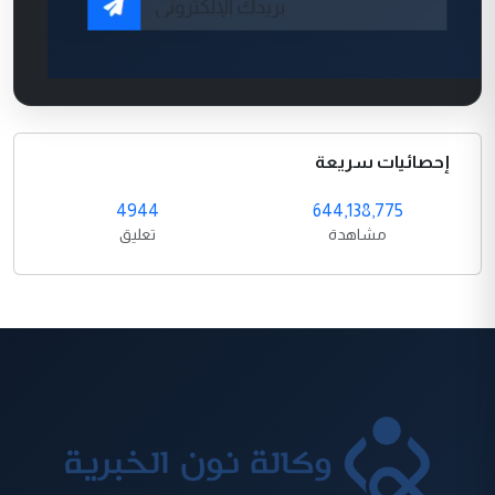
إحصائيات سريعة
4944
644,138,775
مشاهدة
تعليق