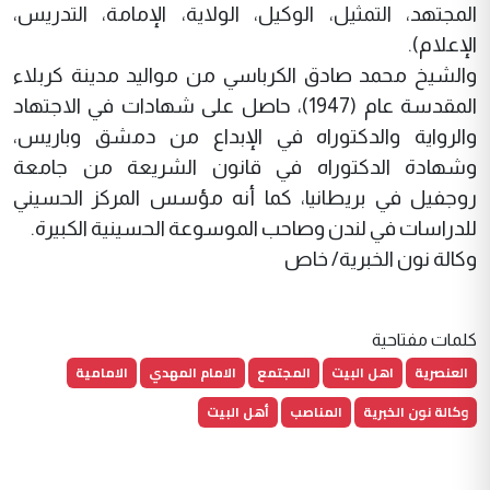
المجتهد، التمثيل، الوكيل، الولاية، الإمامة، التدريس،
الإعلام).
والشيخ محمد صادق الكرباسي من مواليد مدينة كربلاء
المقدسة عام (1947)، حاصل على شهادات في الاجتهاد
والرواية والدكتوراه في الإبداع من دمشق وباريس،
وشهادة الدكتوراه في قانون الشريعة من جامعة
روجفيل في بريطانيا، كما أنه مؤسس المركز الحسيني
للدراسات في لندن وصاحب الموسوعة الحسينية الكبيرة.
وكالة نون الخبرية/ خاص
كلمات مفتاحية
العنصرية
اهل البيت
المجتمع
الامام المهدي
الامامية
وكالة نون الخبرية
المناصب
أهل البيت