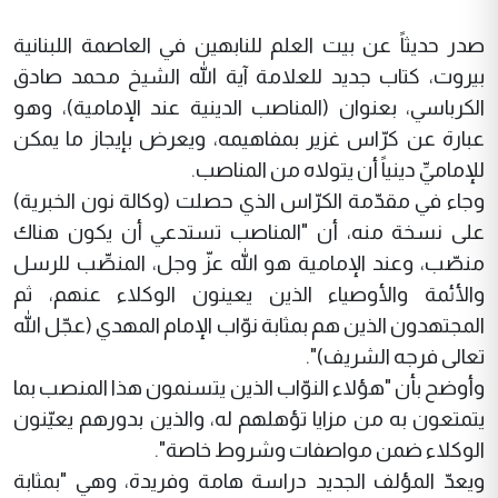
صدر حديثاً عن بيت العلم للنابهين في العاصمة اللبنانية
بيروت، كتاب جديد للعلامة آية الله الشيخ محمد صادق
الكرباسي، بعنوان (المناصب الدينية عند الإمامية)، وهو
عبارة عن كرّاس غزير بمفاهيمه، ويعرض بإيجاز ما يمكن
للإماميِّ دينياً أن يتولاه من المناصب.
وجاء في مقدّمة الكرّاس الذي حصلت (وكالة نون الخبرية)
على نسخة منه، أن "المناصب تستدعي أن يكون هناك
منصّب، وعند الإمامية هو الله عزّ وجل، المنصِّب للرسل
والأئمة والأوصياء الذين يعينون الوكلاء عنهم، ثم
المجتهدون الذين هم بمثابة نوّاب الإمام المهدي (عجّل الله
تعالى فرجه الشريف)".
وأوضح بأن "هؤلاء النوّاب الذين يتسنمون هذا المنصب بما
يتمتعون به من مزايا تؤهلهم له، والذين بدورهم يعيّنون
الوكلاء ضمن مواصفات وشروط خاصة".
ويعدّ المؤلف الجديد دراسة هامة وفريدة، وهي "بمثابة