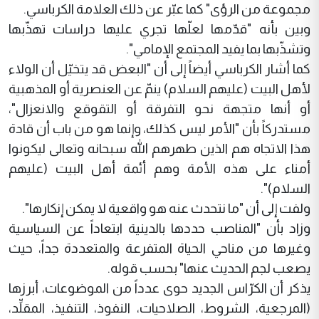
مجموعة من الرؤى" كما عبّر عن ذلك العلامة الكرباسي.
وبين بأنه "قدّمها لعلّها تجري عليها دراسات تهذّبها
وتشذّبها بما يفيد المجتمع الإمامي".
كما أشار الكرباسي أيضاً إلى أن "البعض قد يتخيّل أن الولاء
لأهل البيت (عليهم السلام) ينمّ عن العنصرية أو المذهبية
أو أنها متجهة نحو التفرقة أو التقوقع والانعزال"،
مستدركاً بأن "الأمر ليس كذلك، وإنما هو من باب أن قادة
هذا الاتجاه هم الذين طهرهم الله سبحانه وتعالى ليكونوا
أمناء على هذه الأمة وهم أئمة أهل البيت (عليهم
السلام)".
ولفت إلى أن "ما نتحدث عنه هو واقعية لا يمكن إنكارها".
وزاد بأن "المناصب حددها بالدينية ابتعاداً عن السياسية
وغيرها من مناحي الحياة المتفرعة والمتعددة جداً، حيث
يصعب لجم الحديث عنها" بحسب قوله.
يذكر أن الكرّاس الجديد حوى عدداً من الموضوعات، أبرزها
(المرجعية، الشروط، الصلاحيات، النفوذ، التنفيذ، المقلِّد،