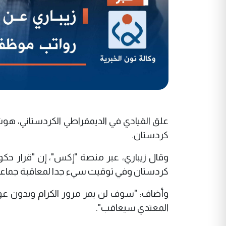
علق القيادي في الديمقراطي الكردستاني، هوشيار
كردستان.
وقال زيباري، عبر منصة "إكس"، إن "قرار حك
كردستان وفي توقيت سيء جدا لمعاقبة جماعية 
وأضاف: "سوف لن يمر مرور الكرام وبدون عو
المعتدي سيعاقب".