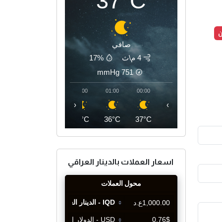
37°C
ن
صافي
4 م\ث
17%
mmHg
751
04:00
03:00
02:00
01:00
00:00
‹
›
33°C
34°C
35°C
36°C
37°C
اسعار العملات بالدينار العراقي