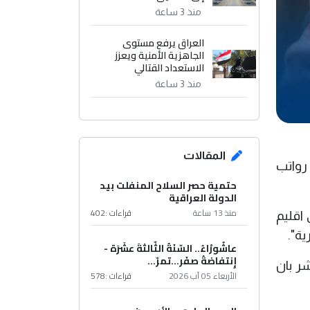
منذ 3 ساعة
العراق يرفع مستوى
الجاهزية الأمنية ويعزز
الاستعداد القتالي
منذ 3 ساعة
المقالات
 رواتب
حتمية حصر السلاح المنفلت بيد
الدولة العراقية
منذ 13 ساعة
قراءات :
402
اقليم
ة".
عاشُورْاءُ.. السّنَةُ الثّالثةَ عشَرَة -
إِنتفاضةُ صفَر…تمرّ...
ر بان
الأربعاء 05 آب 2026
قراءات :
578