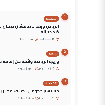
1
سياسية
الرياض وبغداد تناقشان ضمان عد
ضد جيرانه
658 مشاهدة
--
منذ 8 ساعة
2
رياضية
وزيرة الرياضة واثقة من إقامة نهائي كأس 
610 مشاهدة
--
منذ 9 ساعة
3
إقتصادية
مستشار حكومي يكشف مصير روا
523 مشاهدة
--
منذ 9 ساعة