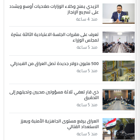
الزيدي يمنح وكلاء الوزارات صلاحيات أوسع ويشدد
5
حيدر عاشور
على تسريع الإنجاز
التعليق : تحياتي لك استاذ حامدتركان. كلام
منذ 4 ساعة
دقيق ومسؤول؛ فالاستثمار الحقيقي للإنسان
وثروات البلد يعتمد على الكفاءة ...
تعرف على مقررات الجلسة الاعتيادية الثالثة عشرة
بين الإهمال واغتصاب الأرض.. بلاد
لمجلس الوزراء
الموضوع :
الرافدين تعاني الجفاف والتصحر!!
منذ 5 ساعة
500 مليون دولار جديدة تصل العراق من الفيدرالي
منذ 5 ساعة
ذي قار تعفي ثلاثة مسؤولين صحيين وتحيلهم إلى
التحقيق
منذ 5 ساعة
العراق يرفع مستوى الجاهزية الأمنية ويعزز
الاستعداد القتالي
منذ 5 ساعة