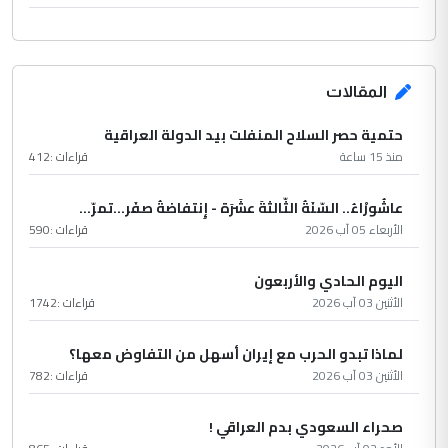
المقالات
حتمية حصر السلاح المنفلت بيد الدولة العراقية
منذ 15 ساعة
قراءات :
412
عاشُورْاءُ.. السّنَةُ الثّالثةَ عشَرَة - إِنتفاضةُ صفَر…تمرّ...
الأربعاء 05 آب 2026
قراءات :
590
اليوم الحادي والأربعون
الأثنين 03 آب 2026
قراءات :
1742
لماذا تبدو الحرب مع إيران أسهل من التفاوض معها؟
الأثنين 03 آب 2026
قراءات :
782
صحراء السعودي بدم العراقي !