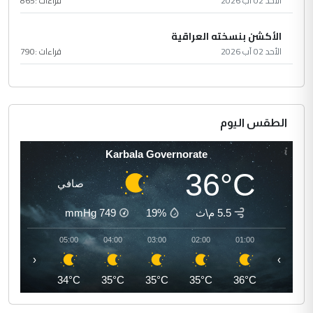
الأحد 02 آب 2026
قراءات :
865
الأكشن بنسخته العراقية
الأحد 02 آب 2026
قراءات :
790
الطقس اليوم
Karbala Governorate
36°C
صافي
5.5 م\ث
19%
749
mmHg
06:00
05:00
04:00
03:00
02:00
01:00
‹
›
34°C
34°C
35°C
35°C
35°C
36°C