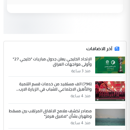
وزير الصحة يعفي مدير مستشفى الكرخ
الموضوع :
العام في بغداد
3
سردار
التعليق : واحد من عصابة علي ماما يسقط
جنسية الرافد الثالث للعراق ومن اصول عريقة
ابا فرات ...
آخر الاضافات
الجواهري يرد على صدام حسين سل
الاتحاد الخليجي يعلن جدول مباريات "خليجي 27"
الموضوع :
وأولى مواجهات العراق
مضجعيك يابن الزنا (نص كامل)
منذ 3 ساعة
4
سردار
(796) الف مستفيد من خدمات قسم التنمية
والتأهيل الاجتماعي للشباب في الزيارة الارب...
التعليق : واحد من عصابة علي ماما يسقط
منذ 4 ساعة
جنسية الرافد الثالث للعراق ومن اصول عريقة
ابا فرات ...
مصادر تكشف ملامح الاتفاق المرتقب بين مسقط
الجواهري يرد على صدام حسين سل
الموضوع :
وطهران بشأن "مضيق هرمز"
مضجعيك يابن الزنا (نص كامل)
منذ 4 ساعة