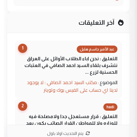
آخر التعليقات
1
عبد الأمير جاسم هليل
التعليق : نحن اباء الطلاب الأوائل على العراق
نتشرف بلقاء السيد احمد الصافي في العتبات
الحسنية لزرع ...
مكتب السيد احمد الصافي : لا يوجود
الموضوع :
لدينا اي حساب على الفيس بوك وتويتر
2
hadi
التعليق : قرار مستعجل جدا ولامصلحة فيه
للوزاره ولا للمواطن القرار الصائب يكون بعد
الاستماع للمدير ومغرفة ...
يتم التحديث اولا باول