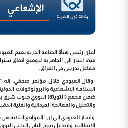
أعلن رئيس هيأة الطاقة الذرية نعيم العبودي
فيما اشار الى الجاهزية لتوقيع اتفاق ستر
مفاعل تدريبي في العراق.
وقال العبودي خلال مؤتمر صحفي: إنه "ان
السلامة الإشعاعية والبروتوكولات الدولية 
ضمن مجمع (التويثة) النووي جنوب شرق ب
والتحليل والمعالجة الميدانية والفنية الدقي
وأشار العبودي الى أن "المواقع الثلاثة هي:
الإيطالية، ومفاعل تموز الثاني البحثي النووي