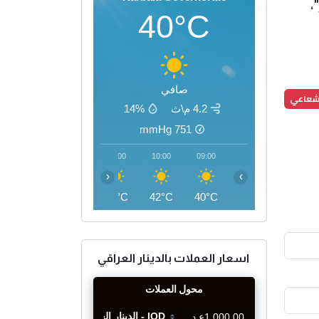
،
40°C
صافي
اشعاعي
4.2 م\ث
14%
mmHg
751
13:00
12:00
11:00
10:00
09:00
‹
›
47°C
46°C
44°C
42°C
40°C
اسعار العملات بالدينار العراقي