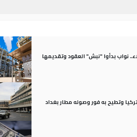
.. نواب بدأوا "نبش" العقود وتقديمها
تركيا وتطيح به فور وصوله مطار بغداد