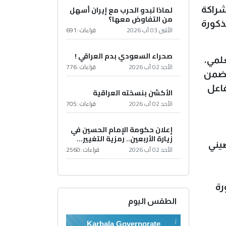
لماذا تبدو الحرب مع إيران أسهل
شراكة
من التفاوض معها؟
ذكورة
الأثنين 03 آب 2026
قراءات :
691
صحراء السعودي بدم العراقي !
علمي،
الأحد 02 آب 2026
قراءات :
776
يتضمن
فاعل
الأكشن بنسخته العراقية
الأحد 02 آب 2026
قراءات :
705
إعلان حكومة الإمام الحسين في
زيارة الأربعين.. رمزية التغيير...
يني
الأحد 02 آب 2026
قراءات :
2560
رة
الطقس اليوم
Karbala Governorate