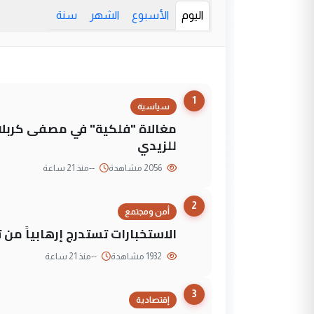
اليوم
الأسبوع
الشهر
سنة
1
سياسية
مغالاة "فلكية" في مصفى كربلاء
للزيدي
2056 مشاهدة
--
منذ 21 ساعة
2
أمن ومجتمع
الاستخبارات تستدرج إرهابياً من 
1932 مشاهدة
--
منذ 21 ساعة
3
إقتصادية