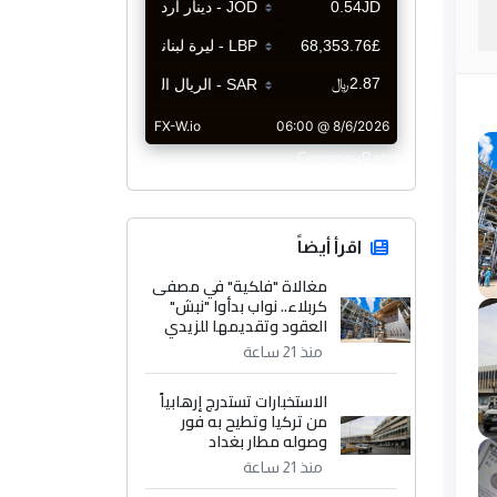
CurrencyRate
اقرأ أيضاً
مغالاة "فلكية" في مصفى
كربلاء.. نواب بدأوا "نبش"
العقود وتقديمها للزيدي
منذ 21 ساعة
الاستخبارات تستدرج إرهابياً
من تركيا وتطيح به فور
وصوله مطار بغداد
منذ 21 ساعة