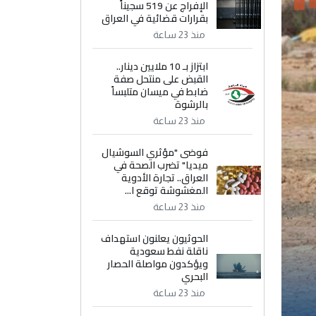
الإفراج عن 519 سجيناً
بقرارات قضائية في العراق
منذ 23 ساعة
ابتزاز بـ 10 ملايين دينار..
القبض على منتحل صفة
ضابط في ميسان متلبساً
بالرشوة
منذ 23 ساعة
فوضى "مؤثري السوشيال
ميديا" تضرب الصحة في
العراق.. تجارة الأدوية
المغشوشة توقع ا...
منذ 23 ساعة
الحوثيون يعلنون استهداف
ناقلة نفط سعودية
ويؤكدون مواصلة الحصار
البحري
منذ 23 ساعة