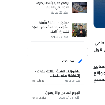
ارتفاع جديد بأسعار صرف
الدولار في العراق
منذ 23 ساعة
عاشُورْاءُ.. السّنَةُ الثّالثةَ
عشَرَة - إِنتفاضةُ صفَر…تمرُّدٌ
حُسَينيٌّ - الجز...
منذ 24 ساعة
عاعي،
 لأول
المقالات
عايير
عاشُورْاءُ.. السّنَةُ الثّالثةَ عشَرَة -
مواقع
إِنتفاضةُ صفَر…تمرّ...
المسح
منذ 24 ساعة
قراءات :
483
اليوم الحادي والأربعون
الأثنين 03 آب 2026
قراءات :
1644