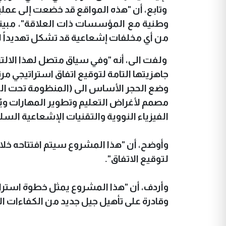
وتابع، أن "هذه المواقع قد خضعت إلى عم
وطنية مع المؤسسات ذات العلاقة"، مبيناً 
من أي مخلفات إشعاعية قد تشكل تهديداً ل
ولفت الى، أنه "وفي سياق متصل لهذا الالتز
جاهزيتها التامة لتوقيع اتفاق استراتيجي 
وضع الحجر الأساس الى (المنظومة تحت الح
مصمم لأغراض التعليم وتطوير المهارات وي
الفيزياء النووية والتقنيات الإشعاعية السل
وأوضح، أن "هذا المشروع سيتم افتتاحه خلا
لتوقيع الاتفاق".
وأردف، أن "هذا المشروع يمثل خطوة استراتي
وقادرة على تأهيل جيل جديد من الكفاءات ال