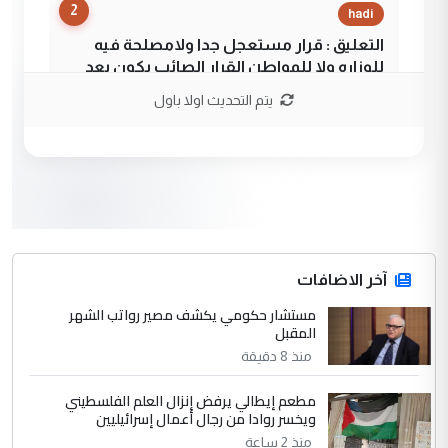
2
hadi
التعليق : قرار مستعجل جدا ولامصلحة فيه
للوزاره ولا للمواطن القرار الصائب يكون بعد
الاستماع للمدير ومغرفة ...
يتم التحديث اولا باول
وزير الصحة يعفي مدير مستشفى الكرخ
الموضوع :
العام في بغداد
3
سردار
التعليق : واحد من عصابة علي ماما يسقط
جنسية الرافد الثالث للعراق ومن اصول عريقة
ابا فرات ...
آخر الاضافات
الجواهري يرد على صدام حسين سل
مستشار حكومي يكشف مصير رواتب الشهر
الموضوع :
المقبل
مضجعيك يابن الزنا (نص كامل)
منذ 8 دقيقة
4
سردار
مطعم إيطالي يرفض إنزال العلم الفلسطيني
ويخسر روادا من رجال أعمال إسرائيليين
التعليق : واحد من عصابة علي ماما يسقط
منذ 2 ساعة
جنسية الرافد الثالث للعراق ومن اصول عريقة