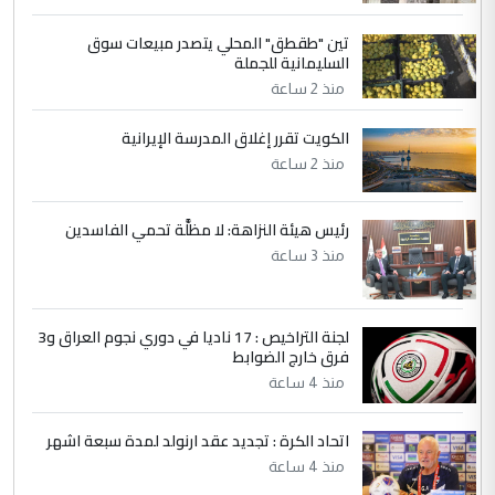
ابا فرات ...
تين "طقطق" المحلي يتصدر مبيعات سوق
الجواهري يرد على صدام حسين سل
الموضوع :
السليمانية للجملة
مضجعيك يابن الزنا (نص كامل)
منذ 2 ساعة
الكويت تقرر إغلاق المدرسة الإيرانية
5
حيدر عاشور
منذ 2 ساعة
التعليق : تحياتي لك استاذ حامدتركان. كلام
دقيق ومسؤول؛ فالاستثمار الحقيقي للإنسان
رئيس هيئة النزاهة: لا مظلَّة تحمي الفاسدين
وثروات البلد يعتمد على الكفاءة ...
منذ 3 ساعة
بين الإهمال واغتصاب الأرض.. بلاد
الموضوع :
الرافدين تعاني الجفاف والتصحر!!
لجنة التراخيص : 17 ناديا في دوري نجوم العراق و3
فرق خارج الضوابط
منذ 4 ساعة
اتحاد الكرة : تجديد عقد ارنولد لمدة سبعة اشهر
منذ 4 ساعة