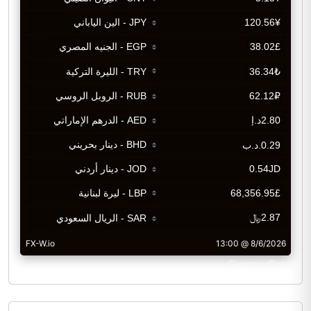
CurrencyRate