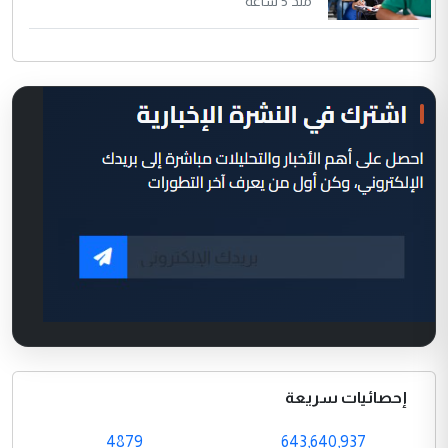
منذ 5 ساعة
إحصائيات سريعة
4879
643,640,937