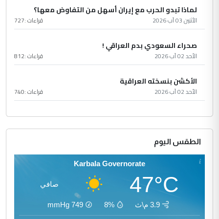
لماذا تبدو الحرب مع إيران أسهل من التفاوض معها؟
الأثنين 03 آب 2026
قراءات :
727
صحراء السعودي بدم العراقي !
الأحد 02 آب 2026
قراءات :
812
الأكشن بنسخته العراقية
الأحد 02 آب 2026
قراءات :
740
الطقس اليوم
Karbala Governorate
47°C
صافي
3.9 م\ث
8%
749
mmHg