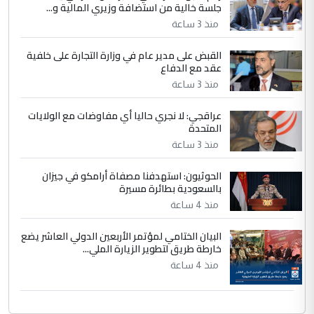
جلسة خالية من استضافة وزيري المالية و...
نتشرف بلقاء السيد احمد الصافي في العتبات
الحسنية لزرع ...
منذ 3 ساعة
مكتب السيد احمد الصافي : لا يوجود
الموضوع :
القبض على مدير عام في وزارة التجارة على خلفية
لدينا اي حساب على الفيس بوك وتويتر
عقد مع الدفاع
منذ 3 ساعة
عراقجي: لا نجري حاليا أي مفاوضات مع الولايات
المتحدة
منذ 3 ساعة
الحوثيون: استهدفنا مصفاة أرامكو في جيزان
بالسعودية بطائرة مسيرة
منذ 4 ساعة
البيان الختامي لمؤتمر الأربعين الدولي العاشر يضع
خارطة طريق لتطوير الزيارة الملي...
منذ 4 ساعة