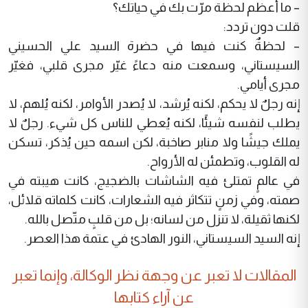
– ما أعظم لحظة مرّت بك في حياتك؟
قلت دون تردد:
– لحظةٌ كنت فيها في حضرة السيد علي الحسيني
السيستاني، وسمعت منه دعاءً غيّر مجرى قلبي، فغيّر
مجرى أيامي.
إنه رجلٌ لا يحكم، لكنه يُرشد، لا يُصدر الأوامر، لكنه يُلهم، لا
يطلب لنفسه شيئًا، لكنه يُعطي للناس كل شيء. رجلٌ لا
يملك جيشًا ولا منابر صاخبة، لكن اسمه حين يُذكر، تسكن
له القلوب، وتطمئن له الأرواح.
في عالمٍ تمتلئ فيه الشاشات بالضجيج، كانت هيبته في
صمته، وفي زمنٍ تتكاثر فيه الشعارات، كانت كلماته قلائل،
لكنها ثقيلة، لا تنزل من لسانه؛ بل من قلبٍ متّصل بالله.
إنه السيد السيستاني، النور الهادئ في عتمة هذا العصر.
المقالات لا تعبر عن وجهة نظر الوكالة، وإنما تعبر
عن آراء كتابها