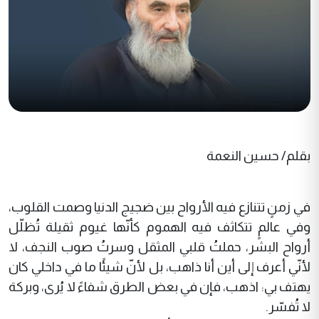
بقلم/ حسين النعمة
في زمنٍ تتنازع فيه الأرواح بين ضجيج الدنيا وصمت القلوب،
وفي عالمٍ تتكاثف فيه الهموم كأنّها غيوم ثقيلة تُظلّل
أرواح البشر، حملتُ قلبي المثقل وسرتُ صوب النجف، لا
لأنّي أعرف إلى أين أنا ذاهب، بل لأنّ شيئًا ما في داخلي كان
يهتف بي: اذهب، فإن في بعض الطرق شفاءً لا يُرى، وبركة
لا تُفسّر.