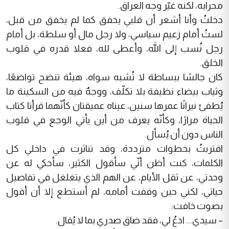
محرابه، لكنه غيّر وجه العراق.
دخلتُ وأنا أشعر أن قلبي يخفق كما لم يخفق من قبل،
لستُ أمام زعيم سياسي، ولا رجل مال أو سلطة، بل أمام
رجل نُسب إلى الله، وأعطى لله، فعلا قدره في قلوب
الخلق.
كان جالسًا ببساطة لا تُشبه سواه، هيئة تنضح تواضعًا،
وثياب بيضاء نظيفة بلا تكلّف، ووجهٌ فيه من السكينة ما
يُطفئ نيرانًا عمرها سنين، عيناه عميقتان كأنّهما قرأتا كتاب
الحياة مرارًا، وكأنّه يعرف من أين يأتي الوجع في قلوب
الناس دون أن يُسأل.
اقتربتُ بخطوات مترددة، وقد تناثرت في داخلي كل
الكلمات، كنت أظن أنّي سأقول الكثير، سأحكي له عن
وحدتي، عن ثقل الأيام، عن الهم الذي يتغلغل في تفاصيل
حياتي، لكني حين وقفت أمامه، لم أستطع إلا أن أقول
بصوت خافت:
– سيدي... ادعُ لي، فقد ضاق صدري بما لا يُقال.