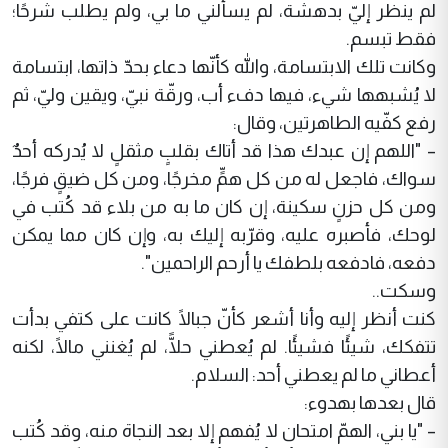
لم ينظر إليّ بدهشة، لم يسألني ما بي، ولم يطلب شرحًا؛
فقط تبسم.
وكانت تلك الابتسامة، والله كأنّها دعاء بحدّ ذاتها، ابتسامة
لا يُشبهها شيء، فيها دفء أب، ورقّة نبيّ، ويقين وليّ، ثم
رفع كفّيه الطاهرتين، وقال:
– "اللهم إن عبدك هذا قد أتاك بقلبٍ مثقلٍ لا يُدركه أحدٌ
سواك، فاجعل له من كل همٍّ مخرجًا، ومن كل ضيقٍ فرجًا،
ومن كل حزنٍ سكينة، إن كان ما به من بلاء قد كُتب في
لوحك، فأصبره عليه، وقرّبه إليك به، وإن كان مما يمكن
دفعه، فادفعه بلطفك يا أرحم الراحمين".
وسكت..
كنت أنظر إليه وأنا أشعر كأنّ جبالًا كانت على كتفي بدأت
تتفكك، شيئًا فشيئًا. لم يُعطني حلًّا، لم يُغنني مالًا، لكنه
أعطاني ما لم يعطني أحد: السلام.
قال بعدها بهدوء:
– "يا بني، الهمّ امتحان لا يُفهم إلا بعد النجاة منه، وقد كُتب