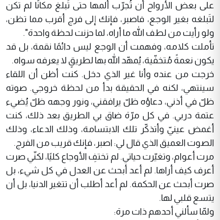
على بعض الأرواح أن تُجرّب ألمها حتى تَبلغ مكانًا لم تكن
لتَبلغه بغير الوجع، فاصبر، فإنك إلى فرج أقرب مما تظن،
ولو رأيت من لطف الله ما أراه، لما حزنت لحظة واحدة".
تأملت كلامه، وفهمت أن الوجع ليس دائمًا نقمة، بل قد
يكون نعمةً مُتخفّية، يُمهّد الله بها لطريقٍ لا يعرفه سواه.
خرجت من عنده وأنا غير الذي دخل. كنت أظن أن اللقاء
سينتهي، لكنه في الحقيقة بدأ من لحظة خروجي. صوته
ظلّ في أذني، دعاؤه ظلّ يرافقني، ونور وجهه ظلّ يُضيء
عتمة دربي. في كل مرّة ضاق بي الطريق بعد ذلك، كنت
أغمض عينيّ وأتذكّر تلك الابتسامة، وذلك الدعاء، وذلك
الصوت العميق الذي قال لي: اصبر، فإنك قريب من الفرج.
مرت أعوام، وتغيّرت حياتي. لم تختفِ الأوجاع كليًا، لكنّي صرت
أعرف كيف أراها. لم أعد أبحث عن العدل في كل شيء، بل
صرت أبحث عن الحكمة. لم أعد أطلب أن تتغير الدنيا، بل أن
يتسع قلبي لها.
ولمّا سألني أحدهم ذات مرة: