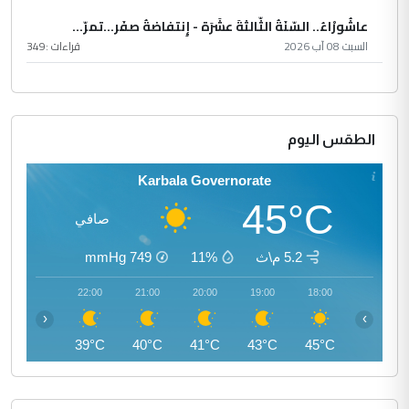
عاشُورْاءُ.. السّنَةُ الثّالثةَ عشَرَة - إِنتفاضةُ صفَر…تمرّ...
السبت 08 آب 2026
قراءات :
349
الطقس اليوم
Karbala Governorate
45°C
صافي
5.2 م\ث
11%
749
mmHg
23:00
22:00
21:00
20:00
19:00
18:00
‹
›
38°C
39°C
40°C
41°C
43°C
45°C