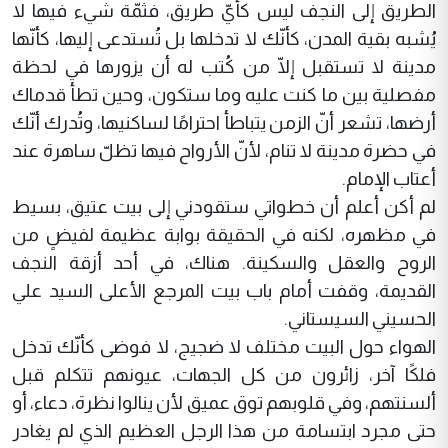
الطريق إلى النجف ليس كأيّ طريق، فثمّة شيء فيها لا
يُشبه بقية المدن، كأنّك لا تدخلها بل تُستدعى إليها، كأنّها
مدينة لا تستقبل إلّا من كُتب له أن يزورها في لحظة
مفصلية بين ما كنت عليه وما ستكون، وحين تطأ قدماك
أرضها، تشعر أنّ الزمن يتباطأ احترامًا لساكنيها، وتُدرك أنّك
في حضرة مدينة لا تنام، لأنّ الأرواح فيها تظلّ ساهرة عند
أعتاب الإمام.
لم أكن أعلم أن خطواتي ستقودني إلى بيت عتيق، بسيط
في مظهره، لكنه في الحقيقة بوابة عظيمة لفيضٍ من
الروح والعقل والسكينة. هناك، في أحد أزقة النجف
القديمة، وقفت أمام باب بيت المرجع الأعلى السيد علي
الحسيني السيستاني.
الهواء حول البيت مختلف لا ضجيج، لا فوضى كأنّك تدخل
فلكًا آخر، زائرون من كل الجهات، عيونهم تتكلم قبل
ألسنتهم، وفي قلوبهم توق عميق لأن ينالوا نظرة، دعاء، أو
حتى مجرد ابتسامة من هذا الرجل العظيم الذي لم يغادر