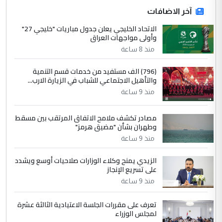
ابا فرات ...
آخر الاضافات
الجواهري يرد على صدام حسين سل
الاتحاد الخليجي يعلن جدول مباريات "خليجي 27"
الموضوع :
وأولى مواجهات العراق
مضجعيك يابن الزنا (نص كامل)
منذ 8 ساعة
4
سردار
(796) الف مستفيد من خدمات قسم التنمية
والتأهيل الاجتماعي للشباب في الزيارة الارب...
التعليق : واحد من عصابة علي ماما يسقط
منذ 9 ساعة
جنسية الرافد الثالث للعراق ومن اصول عريقة
ابا فرات ...
مصادر تكشف ملامح الاتفاق المرتقب بين مسقط
الجواهري يرد على صدام حسين سل
الموضوع :
وطهران بشأن "مضيق هرمز"
مضجعيك يابن الزنا (نص كامل)
منذ 9 ساعة
الزيدي يمنح وكلاء الوزارات صلاحيات أوسع ويشدد
5
حيدر عاشور
على تسريع الإنجاز
التعليق : تحياتي لك استاذ حامدتركان. كلام
منذ 9 ساعة
دقيق ومسؤول؛ فالاستثمار الحقيقي للإنسان
وثروات البلد يعتمد على الكفاءة ...
تعرف على مقررات الجلسة الاعتيادية الثالثة عشرة
بين الإهمال واغتصاب الأرض.. بلاد
لمجلس الوزراء
الموضوع :