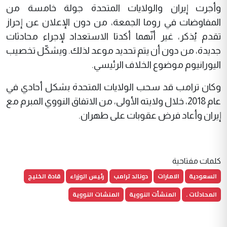
‎وأجرت إيران والولايات المتحدة جولة خامسة من
المفاوضات في روما الجمعة، من دون الإعلان عن إحراز
تقدم يُذكر، غير أنّهما أكدتا الاستعداد لإجراء محادثات
جديدة، من دون أن يتم تحديد موعد لذلك. ويشكّل تخصيب
اليورانيوم موضوع الخلاف الرئيسي.
‎وكان ترامب قد سحب الولايات المتحدة بشكل أحادي في
عام 2018، خلال ولايته الأولى، من الاتفاق النووي المبرم مع
إيران وأعاد فرض عقوبات على طهران.
كلمات مفتاحية
السعودية
الامارات
دونالد ترامب
رئيس الوزراء
قادة الخليج
المحادثات .
المنشأت النووية
المنشات النووية