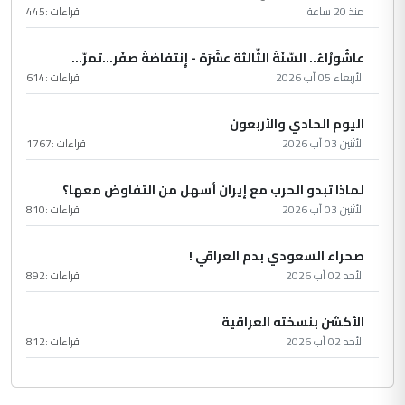
منذ 20 ساعة
قراءات :
445
عاشُورْاءُ.. السّنَةُ الثّالثةَ عشَرَة - إِنتفاضةُ صفَر…تمرّ...
الأربعاء 05 آب 2026
قراءات :
614
اليوم الحادي والأربعون
الأثنين 03 آب 2026
قراءات :
1767
لماذا تبدو الحرب مع إيران أسهل من التفاوض معها؟
الأثنين 03 آب 2026
قراءات :
810
صحراء السعودي بدم العراقي !
الأحد 02 آب 2026
قراءات :
892
الأكشن بنسخته العراقية
الأحد 02 آب 2026
قراءات :
812