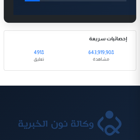
إحصائيات سريعة
4918
643,919,908
مشاهدة
تعليق