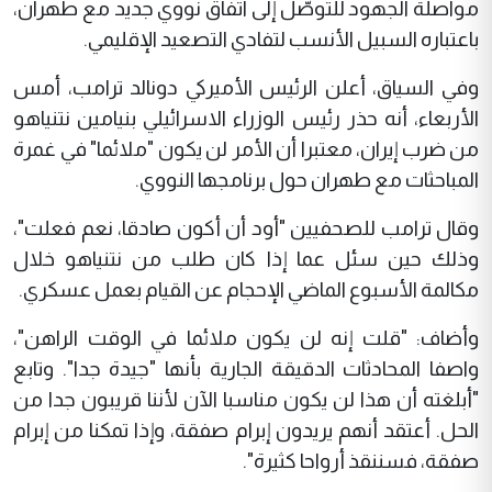
مواصلة الجهود للتوصّل إلى اتفاق نووي جديد مع طهران،
باعتباره السبيل الأنسب لتفادي التصعيد الإقليمي.
‎وفي السياق، أعلن الرئيس الأميركي دونالد ترامب، أمس
الأربعاء، أنه حذر رئيس الوزراء الاسرائيلي بنيامين نتنياهو
من ضرب إيران، معتبرا أن الأمر لن يكون "ملائما" في غمرة
المباحثات مع طهران حول برنامجها النووي.
‎وقال ترامب للصحفيين "أود أن أكون صادقا، نعم فعلت"،
وذلك حين سئل عما إذا كان طلب من نتنياهو خلال
مكالمة الأسبوع الماضي الإحجام عن القيام بعمل عسكري.
‎وأضاف: "قلت إنه لن يكون ملائما في الوقت الراهن"،
واصفا المحادثات الدقيقة الجارية بأنها "جيدة جدا". وتابع
"أبلغته أن هذا لن يكون مناسبا الآن لأننا قريبون جدا من
الحل. أعتقد أنهم يريدون إبرام صفقة، وإذا تمكنا من إبرام
صفقة، فسننقذ أرواحا كثيرة".