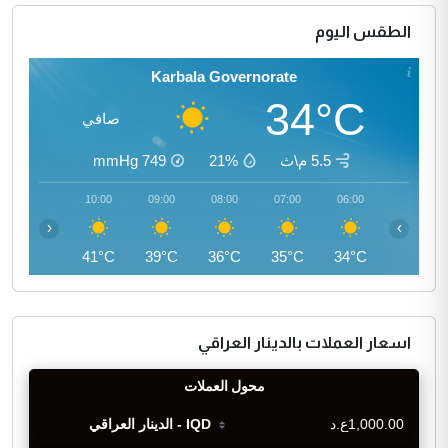
الطقس اليوم
Karbala Governorate
34°C
صافي
5.5 م\ث
21%
749
mmHg
11:00
10:00
09:00
08:00
07:00
06:00
‹
›
43°C
41°C
39°C
36°C
35°C
34°C
اسعار العملات بالدينار العراقي