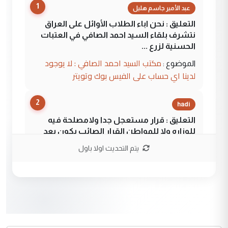
1
عبد الأمير جاسم هليل
التعليق : نحن اباء الطلاب الأوائل على العراق
نتشرف بلقاء السيد احمد الصافي في العتبات
الحسنية لزرع ...
مكتب السيد احمد الصافي : لا يوجود
الموضوع :
لدينا اي حساب على الفيس بوك وتويتر
2
hadi
التعليق : قرار مستعجل جدا ولامصلحة فيه
للوزاره ولا للمواطن القرار الصائب يكون بعد
الاستماع للمدير ومغرفة ...
يتم التحديث اولا باول
وزير الصحة يعفي مدير مستشفى الكرخ
الموضوع :
العام في بغداد
3
سردار
التعليق : واحد من عصابة علي ماما يسقط
جنسية الرافد الثالث للعراق ومن اصول عريقة