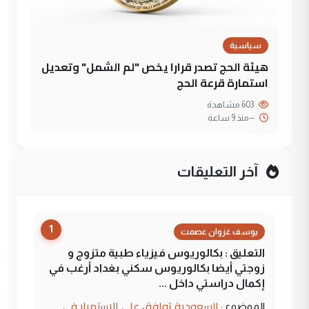
سياسية
هيئة الحج تصدر قرارا يخص "لم الشمل" وتعديل
استمارة قرعة الحج
603 مشاهدة
--
منذ 9 ساعة
آخر التعليقات
1
يوسف غزوان عصمت
التعليق : بكالوريوس فيزياء طبية متزوج و
زوجتي أيضا بكالوريوس سكني بغداد أرغب في
إكمال دراستي داخل ...
السعودية توافق على الاستمرار في
الموضوع :