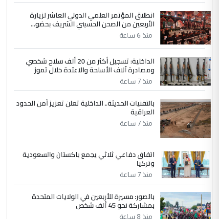
انطلاق المؤتمر العلمي الدولي العاشر لزيارة
4
سردار
الأربعين من الصحن الحسيني الشريف بحضو...
التعليق : واحد من عصابة علي ماما يسقط
منذ 6 ساعة
جنسية الرافد الثالث للعراق ومن اصول عريقة
ابا فرات ...
الداخلية: تسجيل أكثر من 20 ألف سلاح شخصي
الجواهري يرد على صدام حسين سل
ومصادرة آلاف الأسلحة والاعتدة خلال تموز
الموضوع :
مضجعيك يابن الزنا (نص كامل)
منذ 7 ساعة
بالتقنيات الحديثة.. الداخلية تعلن تعزيز أمن الحدود
5
سردار
العراقية
التعليق : واحد من عصابة علي ماما يسقط
منذ 7 ساعة
جنسية الرافد الثالث للعراق ومن اصول عريقة
ابا فرات ...
اتفاق دفاعي ثلاثي يجمع باكستان والسعودية
الجواهري يرد على صدام حسين سل
الموضوع :
وتركيا
مضجعيك يابن الزنا (نص كامل)
منذ 7 ساعة
بالصور: مسيرة للأربعين في الولايات المتحدة
بمشاركة نحو 45 ألف شخص
منذ 8 ساعة