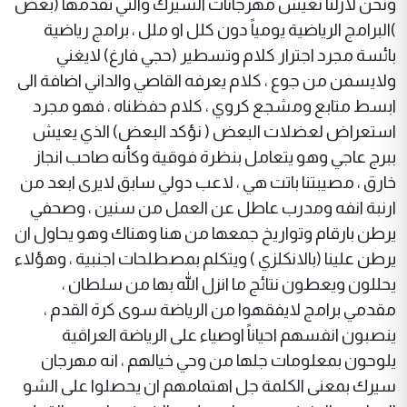
ونحن لازلنا نعيش مهرجانات السيرك والتي تقدمها (بعض
)البرامج الرياضية يومياً دون كلل او ملل ، برامج رياضية
بائسة مجرد اجترار كلام وتسطير (حجي فارغ) لايغني
ولايسمن من جوع ، كلام يعرفه القاصي والداني اضافة الى
ابسط متابع ومشجع كروي ، كلام حفظناه ، فهو مجرد
استعراض لعضلات البعض ( نؤكد البعض) الذي يعيش
ببرج عاجي وهو يتعامل بنظرة فوقية وكأنه صاحب انجاز
خارق ، مصيبتنا باتت هي ، لاعب دولي سابق لايرى ابعد من
ارنبة انفه ومدرب عاطل عن العمل من سنين ، وصحفي
يرطن بارقام وتواريخ جمعها من هنا وهناك وهو يحاول ان
يرطن علينا (بالانكلزي ) ويتكلم بمصطلحات اجنبية ، وهؤلاء
يحللون ويعطون نتائج ما انزل الله بها من سلطان ،
مقدمي برامج لايفقهوا من الرياضة سوى كرة القدم ،
ينصبون انفسهم احياناً اوصياء على الرياضة العراقية
يلوحون بمعلومات جلها من وحي خيالهم ، انه مهرجان
سيرك بمعنى الكلمة جل اهتمامهم ان يحصلوا على الشو