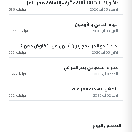
عاشُورْاءُ.. السّنَةُ الثّالثةَ عشَرَة - إِنتفاضةُ صفَر…تمرّ...
الأربعاء 05 آب 2026
قراءات :
696
اليوم الحادي والأربعون
الأثنين 03 آب 2026
قراءات :
1844
لماذا تبدو الحرب مع إيران أسهل من التفاوض معها؟
الأثنين 03 آب 2026
قراءات :
885
صحراء السعودي بدم العراقي !
الأحد 02 آب 2026
قراءات :
966
الأكشن بنسخته العراقية
الأحد 02 آب 2026
قراءات :
882
الطقس اليوم