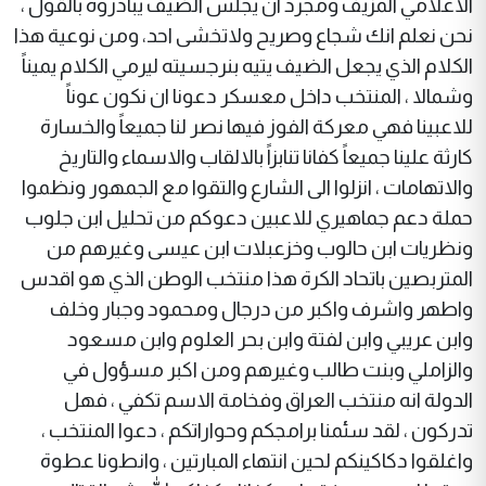
الاعلامي المزيف ومجرد ان يجلس الضيف يبادروه بالقول ،
نحن نعلم انك شجاع وصريح ولاتخشى احد، ومن نوعية هذا
الكلام الذي يجعل الضيف يتيه بنرجسيته ليرمي الكلام يميناً
وشمالا ، المنتخب داخل معسكر دعونا ان نكون عوناً
للاعبينا فهي معركة الفوز فيها نصر لنا جميعاً والخسارة
كارثة علينا جميعاً كفانا تنابزاً بالالقاب والاسماء والتاريخ
والاتهامات ، انزلوا الى الشارع والتقوا مع الجمهور ونظموا
حملة دعم جماهيري للاعبين دعوكم من تحليل ابن جلوب
ونظريات ابن حالوب وخزعبلات ابن عيسى وغيرهم من
المتربصين باتحاد الكرة هذا منتخب الوطن الذي هو اقدس
واطهر واشرف واكبر من درجال ومحمود وجبار وخلف
وابن عريبي وابن لفتة وابن بحر العلوم وابن مسعود
والزاملي وبنت طالب وغيرهم ومن اكبر مسؤول في
الدولة انه منتخب العراق وفخامة الاسم تكفي ، فهل
تدركون ، لقد سئمنا برامجكم وحواراتكم ، دعوا المنتخب ،
واغلقوا دكاكينكم لحين انتهاء المبارتين ، وانطونا عطوة