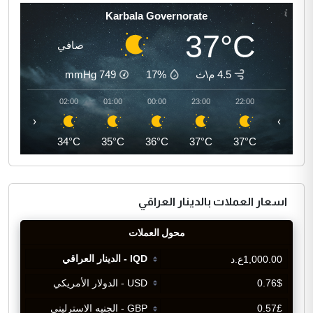
Karbala Governorate
37°C
صافي
4.5 م\ث
17%
749
mmHg
03:00
02:00
01:00
00:00
23:00
22:00
‹
›
34°C
34°C
35°C
36°C
37°C
37°C
اسعار العملات بالدينار العراقي