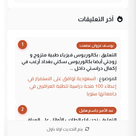
آخر التعليقات
1
يوسف غزوان عصمت
التعليق : بكالوريوس فيزياء طبية متزوج و
زوجتي أيضا بكالوريوس سكني بغداد أرغب في
إكمال دراستي داخل ...
السعودية توافق على الاستمرار في
الموضوع :
إعطاء 100 منحة دراسية للطلبة العراقيين في
جامعاتها سنويا
2
عبد الأمير جاسم هليل
التعليق : نحن اباء الطلاب الأوائل على العراق
نتشرف بلقاء السيد احمد الصافي في العتبات
يتم التحديث اولا باول
الحسنية لزرع ...