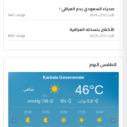
صحراء السعودي بدم العراقي !
الأحد 02 آب 2026
قراءات :
945
الأكشن بنسخته العراقية
الأحد 02 آب 2026
قراءات :
859
الطقس اليوم
Karbala Governorate
46°C
صافي
5.8 م\ث
9%
749
mmHg
21:00
20:00
19:00
18:00
17:00
16:00
‹
›