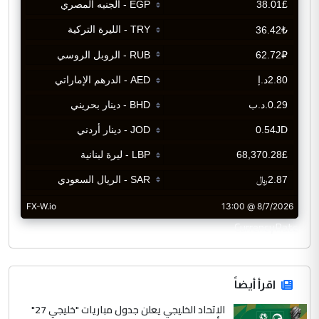
CurrencyRate
اقرأ أيضاً
الاتحاد الخليجي يعلن جدول مباريات "خليجي 27"