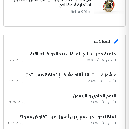
استمارة قرعة الحج
منذ 3 ساعة
المقالات
حتمية حصر السلاح المنفلت بيد الدولة العراقية
الخميس 06 آب 2026
قراءات :
542
عاشُورْاءُ.. السّنَةُ الثّالثةَ عشَرَة - إِنتفاضةُ صفَر…تمرّ...
الأربعاء 05 آب 2026
قراءات :
669
اليوم الحادي والأربعون
الأثنين 03 آب 2026
قراءات :
1819
لماذا تبدو الحرب مع إيران أسهل من التفاوض معها؟
الأثنين 03 آب 2026
قراءات :
861