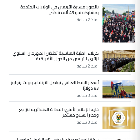
بالصور: مسيرة للأربعين في الولايات المتحدة
5
بمشاركة نحو 45 ألف شخص
سردار
منذ 2 ساعة
التعليق : واحد من عصابة علي ماما يسقط
جنسية الرافد الثالث للعراق ومن اصول عريقة
ابا فرات ...
الجواهري يرد على صدام حسين سل
الموضوع :
مضجعيك يابن الزنا (نص كامل)
كربلاء:العتبة العباسية تحتضن المهرجان السنوي
لزائري الأربعين من الدول الأفريقية
منذ 2 ساعة
أسعار النفط العراقي تواصل الارتفاع، وبرنت يتجاوز
83 دولارًا
منذ 3 ساعة
خلية الإعلام الأمني: الدكات العشائرية تتراجع
وحصر السلاح مستمر
منذ 3 ساعة
هيئة الحج تصدر قرارا يخص "لم الشمل" وتعديل