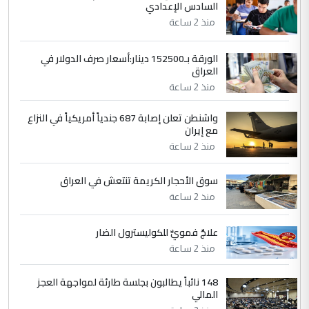
السادس الإعدادي
مضجعيك يابن الزنا (نص كامل)
منذ 2 ساعة
5
حيدر عاشور
الورقة بـ152500 دينار:أسعار صرف الدولار في
العراق
التعليق : تحياتي لك استاذ حامدتركان. كلام
منذ 2 ساعة
دقيق ومسؤول؛ فالاستثمار الحقيقي للإنسان
وثروات البلد يعتمد على الكفاءة ...
واشنطن تعلن إصابة 687 جندياً أمريكياً في النزاع
بين الإهمال واغتصاب الأرض.. بلاد
الموضوع :
مع إيران
الرافدين تعاني الجفاف والتصحر!!
منذ 2 ساعة
سوق الأحجار الكريمة تنتعش في العراق
منذ 2 ساعة
علاجٌ فمويٌّ للكوليسترول الضار
منذ 2 ساعة
148 نائباً يطالبون بجلسة طارئة لمواجهة العجز
المالي