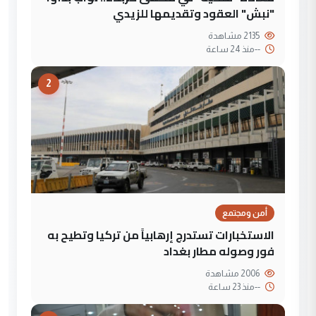
"نبش" العقود وتقديمها للزيدي
2135 مشاهدة
--
منذ 24 ساعة
2
أمن ومجتمع
الاستخبارات تستدرج إرهابياً من تركيا وتطيح به
فور وصوله مطار بغداد
2006 مشاهدة
--
منذ 23 ساعة