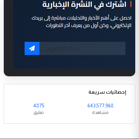
إحصائيات سريعة
4875
643,577,968
مشاهدة
تعليق