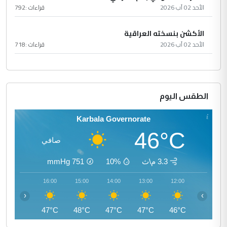
الأحد 02 آب 2026
قراءات :
792
الأكشن بنسخته العراقية
الأحد 02 آب 2026
قراءات :
718
الطقس اليوم
Karbala Governorate
46°C
صافي
3.3 م\ث
10%
751
mmHg
17:00
16:00
15:00
14:00
13:00
12:00
‹
›
47°C
47°C
48°C
47°C
47°C
46°C