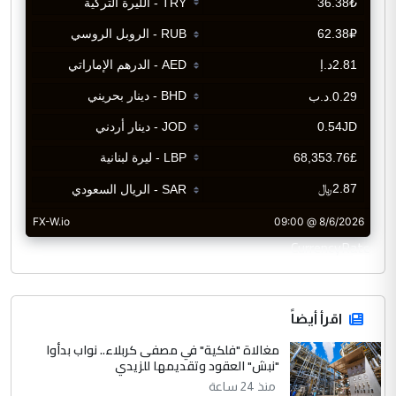
CurrencyRate
اقرأ أيضاً
مغالاة "فلكية" في مصفى كربلاء.. نواب بدأوا
"نبش" العقود وتقديمها للزيدي
منذ 24 ساعة