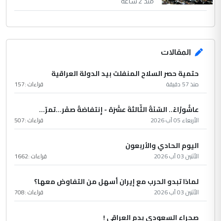
منذ 2 ساعة
المقالات
حتمية حصر السلاح المنفلت بيد الدولة العراقية
منذ 57 دقيقة
قراءات :
157
عاشُورْاءُ.. السّنَةُ الثّالثةَ عشَرَة - إِنتفاضةُ صفَر…تمرّ...
الأربعاء 05 آب 2026
قراءات :
507
اليوم الحادي والأربعون
الأثنين 03 آب 2026
قراءات :
1662
لماذا تبدو الحرب مع إيران أسهل من التفاوض معها؟
الأثنين 03 آب 2026
قراءات :
708
صحراء السعودي بدم العراقي !