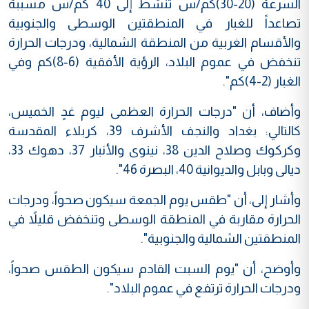
السرعة (20-30)كم/س تنشط إلى 40 كم/س مسببة
تصاعداً للغبار في المنطقتين الوسطى والجنوبية
والأقسام الغربية من المنطقة الشمالية، ودرجات الحرارة
تنخفض في عموم البلاد، الرؤية الأفقية (6-8)كم وفي
الغبار (2-4)كم".
وأضاف، أن "درجات الحرارة العظمى ليوم غدٍ الخميس،
كالتالي: بغداد والنجف الأشرف 39، كربلاء المقدسة
وكركوك وصلاح الدين 38، نينوى والأنبار 37، دهوك 33،
ديالى وبابل والديوانية 40، البصرة 46".
وأشار إلى، أن "طقس يوم الجمعة سيكون صحواً، ودرجات
الحرارة مقاربة في المنطقة الوسطى وتنخفض قليلاً في
المنطقتين الشمالية والجنوبية".
وأوضح، أن "يوم السبت القادم سيكون الطقس صحواً،
ودرجات الحرارة ترتفع في عموم البلاد".