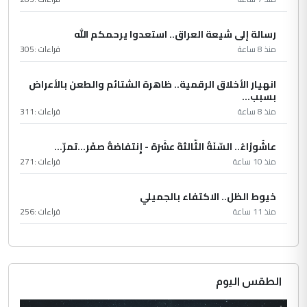
رسالة إلى شيعة العراق.. استعدوا يرحمكم الله
منذ 8 ساعة
قراءات :
305
انهيار الأخلاق الرقمية.. ظاهرة الشتائم والطعن بالأعراض
بسبب...
منذ 8 ساعة
قراءات :
311
عاشُورْاءُ.. السّنَةُ الثّالثةَ عشَرَة - إِنتفاضةُ صفَر…تمرّ...
منذ 10 ساعة
قراءات :
271
خيوط الظل.. الاكتفاء بالجميلي
منذ 11 ساعة
قراءات :
256
الطقس اليوم