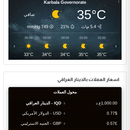
Karbala Governorate
35°C
صافي
5.4 م\ث
21%
749
mmHg
07:00
06:00
05:00
04:00
03:00
02:00
‹
›
35°C
33°C
34°C
34°C
35°C
35°C
اسعار العملات بالدينار العراقي