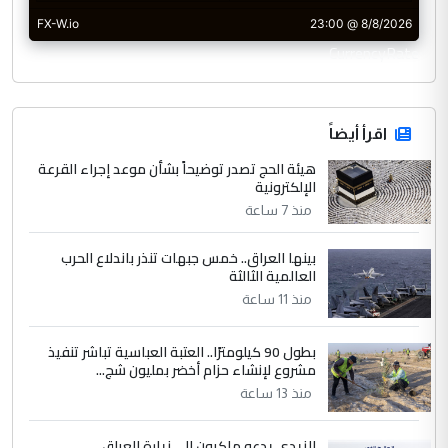
CurrencyRate
اقرأ أيضاً
هيئة الحج تصدر توضيحاً بشأن موعد إجراء القرعة
الإلكترونية
منذ 7 ساعة
بينها العراق.. خمس جبهات تنذر باندلاع الحرب
العالمية الثالثة
منذ 11 ساعة
بطول 90 كيلومترًا.. العتبة العباسية تباشر تنفيذ
مشروع لإنشاء حزام أخضر بمليون شج...
منذ 13 ساعة
الزيدي يدعو ماكرون إلى زيارة العراق