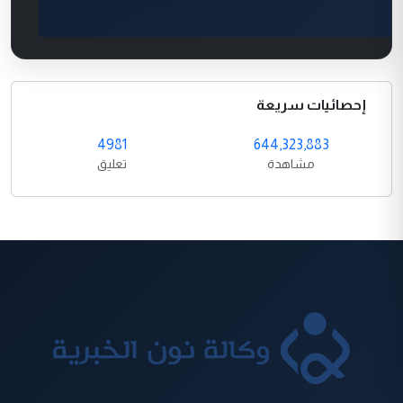
إحصائيات سريعة
4981
644,323,883
مشاهدة
تعليق