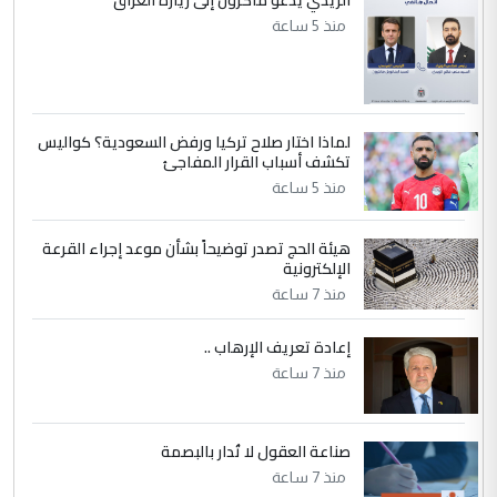
السعودية توافق على الاستمرار في
منذ 5 ساعة
الموضوع :
إعطاء 100 منحة دراسية للطلبة العراقيين في
جامعاتها سنويا
لماذا اختار صلاح تركيا ورفض السعودية؟ كواليس
5
عبد الأمير جاسم هليل
تكشف أسباب القرار المفاجئ
التعليق : نحن اباء الطلاب الأوائل على العراق
منذ 5 ساعة
نتشرف بلقاء السيد احمد الصافي في العتبات
الحسنية لزرع ...
هيئة الحج تصدر توضيحاً بشأن موعد إجراء القرعة
مكتب السيد احمد الصافي : لا يوجود
الإلكترونية
الموضوع :
لدينا اي حساب على الفيس بوك وتويتر
منذ 7 ساعة
إعادة تعريف الإرهاب ..
منذ 7 ساعة
صناعة العقول لا تُدار بالبصمة
منذ 7 ساعة