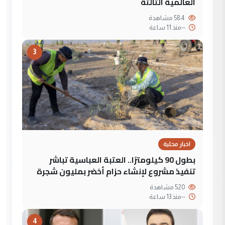
العالمية الثالثة
584 مشاهدة
--
منذ 11 ساعة
3
اخبار محلية
بطول 90 كيلومترًا.. العتبة العباسية تباشر
تنفيذ مشروع لإنشاء حزام أخضر بمليون شجرة
520 مشاهدة
--
منذ 13 ساعة
4