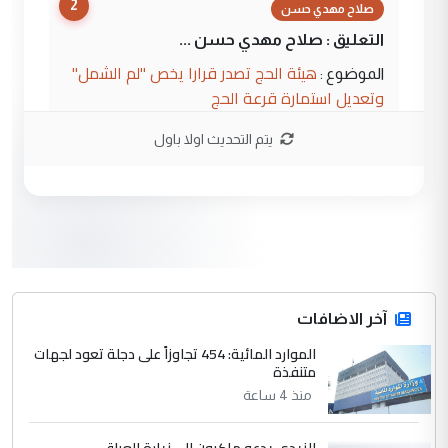
2
صلاح مهدي حسن
التعليق : صلاح مهدي حسن ...
هيئة الحج تصدر قرارا يخص "لم الشمل"
الموضوع :
وتعديل استمارة قرعة الحج
يتم التحديث اولا باول
3
hadi
التعليق : تحيه اخويه حسينيه اي انسان مهما
كان محدود المعرفه بتفاصيل احداث المنطقه
يقول بما لايقبل ...
أردوغان يؤكد ان اتفاقية مكة للدفاع
الموضوع :
المشترك لا تستهدف أية دولة ومفتوحة لانضمام
الدول الشقيقة
آخر الاضافات
الموارد المائية: 454 تجاوزاً على دجلة تعود لجهات
4
متنفذة
يوسف غزوان عصمت
منذ 4 ساعة
التعليق : بكالوريوس فيزياء طبية متزوج و
زوجتي أيضا بكالوريوس سكني بغداد أرغب في
إكمال دراستي داخل ...
الزيدي يدعو ماكرون إلى زيارة العراق