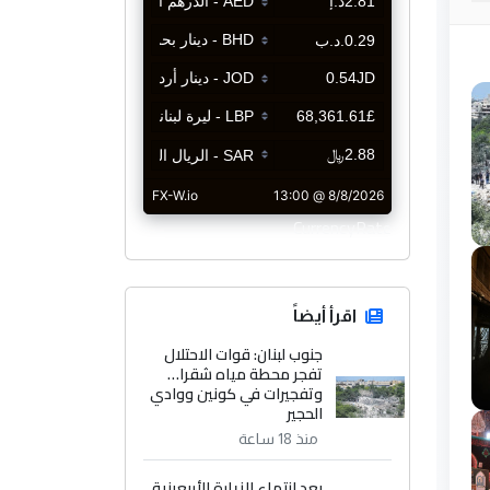
CurrencyRate
اقرأ أيضاً
جنوب لبنان: قوات الاحتلال
تفجر محطة مياه شقرا…
وتفجيرات في كونين ووادي
الحجير
منذ 18 ساعة
بعد انتهاء الزيارة الأربعينية..