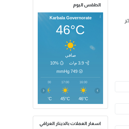
الطقس اليوم
Karbala Governorate
خر
46°C
صافي
3.9 م\ث
10%
mmHg
749
20:00
19:00
18:00
17:00
16:00
‹
›
40°C
42°C
44°C
45°C
46°C
اسعار العملات بالدينار العراقي