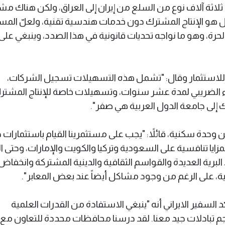
من ثلاثة آلاف نوع من السلع من إيران إلى العراق، ولكن هناك م
لول هو الإنتاج المشترك دون خدمات هندسية تقنية، ولعلّ المس
لحرة، وهو ما نواجه تحديات قانونية في هذا الصدد، وينبغي على
ة للاستثمار وقال: "تشمل هذه التسهيلات تسجيل الشركات،
ء الضريبي لمدة عشر سنوات، وتسهيلات خاصة للإنتاج المشترك
إلى جامعة الدول العربية هي صفر".
ين وحدة سكنية، قائلاً: "يجب على مستثمرينا القيام باستثمارات 
مزايا تنافسية على السعودية وتركيا والكويت والإمارات، وحتى ا
برية العديدة والقواسم الثقافية والدينية المشتركة وانخفاض
نية، على الرغم من وجود مشاكل أيضاً عند بعض المعابر".
لسفير الايراني أنه "ينبغي الاستفادة من القدرات العلمية
 حجم تبادلات جيد معنا. لقد درسنا محافظات محددة للتعاون مع