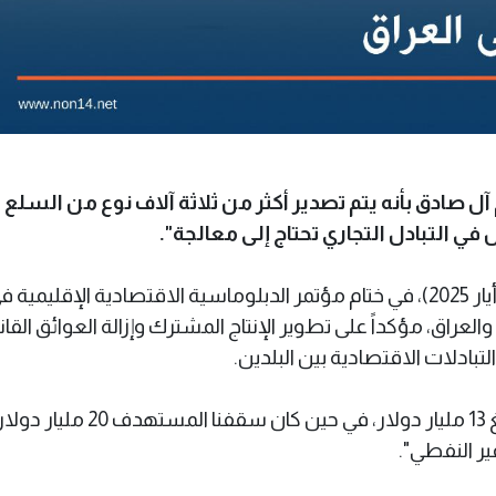
 آل صادق بأنه يتم تصدير أكثر من ثلاثة آلاف نوع من السلع
في التبادل التجاري تحتاج إلى معالجة".
وأشار محمد كاظم ال صادق اليوم الجمعة (23 أيار 2025)، في ختام مؤتمر الدبلوماسية الاقتصادية الإقليمية
العراق، مؤكداً على تطوير الإنتاج المشترك وإزالة العوائق القان
لتبادلات الاقتصادية بين البلدين.
وأضاف ال صادق أن "حجم تجارتنا مع العراق يبلغ 13 مليار دولار، في حين