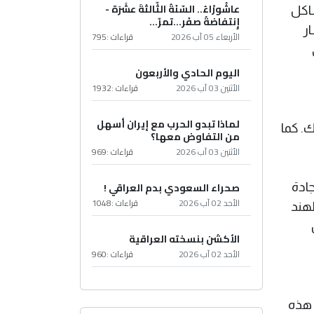
عاشُورْاءُ.. السّنَةُ الثّالثةَ عشَرَة -
شاكل
إِنتفاضةُ صفَر…تمرّ...
ار
الأربعاء 05 آب 2026
قراءات :
795
اليوم الحادي والأربعون
الأثنين 03 آب 2026
قراءات :
1932
لماذا تبدو الحرب مع إيران أسهل
. كما
من التفاوض معها؟
الأثنين 03 آب 2026
قراءات :
969
صحراء السعودي بدم العراقي !
جادة
الأحد 02 آب 2026
قراءات :
1048
لهند
الأكشن بنسخته العراقية
الأحد 02 آب 2026
قراءات :
960
 هذه