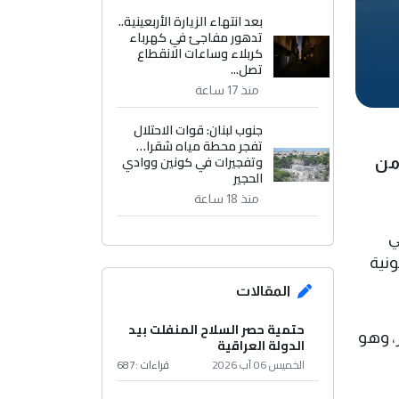
بعد انتهاء الزيارة الأربعينية..
تدهور مفاجئ في كهرباء
كربلاء وساعات الانقطاع
تصل...
منذ 17 ساعة
جنوب لبنان: قوات الاحتلال
تفجر محطة مياه شقرا…
وتفجيرات في كونين ووادي
 من
الحجير
منذ 18 ساعة
 في
ونية
المقالات
حتمية حصر السلاح المنفلت بيد
 كان سقفنا المستهدف 20 مليار دولار، وهو
الدولة العراقية
الخميس 06 آب 2026
قراءات :
687