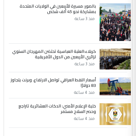
ابا فرات ...
بالصور: مسيرة للأربعين في الولايات المتحدة
بمشاركة نحو 45 ألف شخص
الجواهري يرد على صدام حسين سل
الموضوع :
منذ 3 ساعة
مضجعيك يابن الزنا (نص كامل)
كربلاء:العتبة العباسية تحتضن المهرجان السنوي
لزائري الأربعين من الدول الأفريقية
منذ 3 ساعة
أسعار النفط العراقي تواصل الارتفاع، وبرنت يتجاوز
83 دولارًا
منذ 4 ساعة
خلية الإعلام الأمني: الدكات العشائرية تتراجع
وحصر السلاح مستمر
منذ 4 ساعة