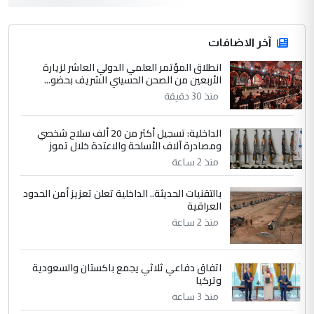
3
hadi
التعليق : قرار مستعجل جدا ولامصلحة فيه
آخر الاضافات
للوزاره ولا للمواطن القرار الصائب يكون بعد
الاستماع للمدير ومغرفة ...
انطلاق المؤتمر العلمي الدولي العاشر لزيارة
الأربعين من الصحن الحسيني الشريف بحضو...
وزير الصحة يعفي مدير مستشفى الكرخ
الموضوع :
العام في بغداد
منذ 30 دقيقة
الداخلية: تسجيل أكثر من 20 ألف سلاح شخصي
4
سردار
ومصادرة آلاف الأسلحة والاعتدة خلال تموز
التعليق : واحد من عصابة علي ماما يسقط
منذ 2 ساعة
جنسية الرافد الثالث للعراق ومن اصول عريقة
بالتقنيات الحديثة.. الداخلية تعلن تعزيز أمن الحدود
ابا فرات ...
العراقية
الجواهري يرد على صدام حسين سل
الموضوع :
منذ 2 ساعة
مضجعيك يابن الزنا (نص كامل)
اتفاق دفاعي ثلاثي يجمع باكستان والسعودية
5
سردار
وتركيا
التعليق : واحد من عصابة علي ماما يسقط
منذ 3 ساعة
جنسية الرافد الثالث للعراق ومن اصول عريقة