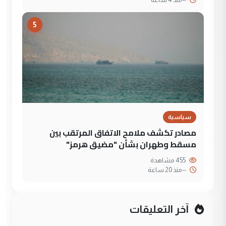
5
سياسية
مصادر تكشف ملامح الاتفاق المرتقب بين
مسقط وطهران بشأن "مضيق هرمز"
455 مشاهدة
--
منذ 20 ساعة
آخر التعليقات