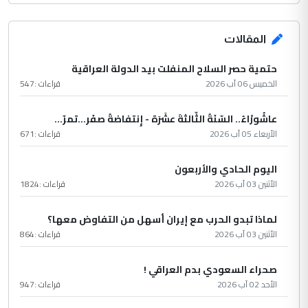
المقالات
حتمية حصر السلاح المنفلت بيد الدولة العراقية
الخميس 06 آب 2026
قراءات :
547
عاشُورْاءُ.. السّنَةُ الثّالثةَ عشَرَة - إِنتفاضةُ صفَر…تمرّ...
الأربعاء 05 آب 2026
قراءات :
671
اليوم الحادي والأربعون
الأثنين 03 آب 2026
قراءات :
1824
لماذا تبدو الحرب مع إيران أسهل من التفاوض معها؟
الأثنين 03 آب 2026
قراءات :
864
صحراء السعودي بدم العراقي !
الأحد 02 آب 2026
قراءات :
947