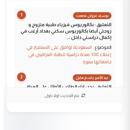
1
يوسف غزوان عصمت
التعليق : بكالوريوس فيزياء طبية متزوج و
زوجتي أيضا بكالوريوس سكني بغداد أرغب في
إكمال دراستي داخل ...
السعودية توافق على الاستمرار في
الموضوع :
إعطاء 100 منحة دراسية للطلبة العراقيين في
جامعاتها سنويا
2
عبد الأمير جاسم هليل
التعليق : نحن اباء الطلاب الأوائل على العراق
نتشرف بلقاء السيد احمد الصافي في العتبات
يتم التحديث اولا باول
الحسنية لزرع ...
مكتب السيد احمد الصافي : لا يوجود
الموضوع :
لدينا اي حساب على الفيس بوك وتويتر