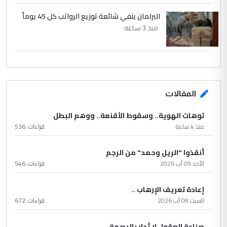
البرلمان ينفي شائعة توزيع الرواتب كل 45 يوماً
منذ 3 ساعة
المقالات
توهات الهوية.. وسقوط الأقنعة.. ووهم البطل
منذ 4 ساعة
قراءات :
536
أنقذوا "الريل وحمد" من الرجم
الأحد 09 آب 2026
قراءات :
546
إعادة تعريف الإرهاب ..
السبت 08 آب 2026
قراءات :
672
صناعة العقول لا تُدار بالبصمة