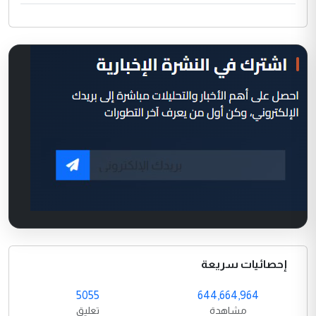
إحصائيات سريعة
5055
644,664,964
مشاهدة
تعليق