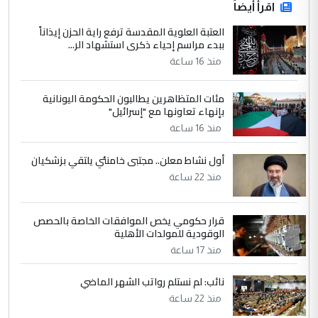
اقرأ أيضاً
العتبة العلوية المقدسة ترفع راية الحزن إيذاناً
ببدء مراسم إحياء ذكرى استشهاد الر...
منذ 16 ساعة
مئات المتظاهرين يطالبون الحكومة اليونانية
بإنهاء تعاونها مع "إسرائيل"
منذ 16 ساعة
أول نشاط معلن.. مجتبى خامنئي يلتقي بزشكيان
منذ 22 ساعة
قرار حكومي يخص الموافقات الخاصة بالحصص
الوقودية للمولدات الأهلية
منذ 17 ساعة
نائب: لم نستلم رواتب الشهر الماضي
منذ 22 ساعة