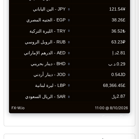
CurrencyRate