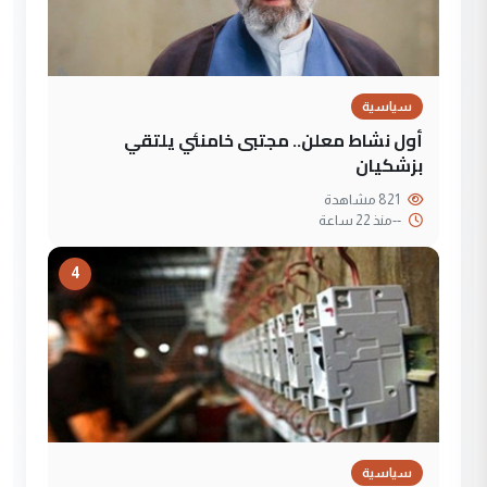
سياسية
أول نشاط معلن.. مجتبى خامنئي يلتقي
بزشكيان
821 مشاهدة
--
منذ 22 ساعة
4
سياسية