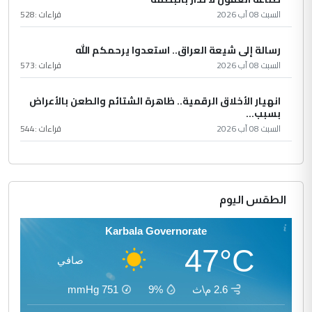
السبت 08 آب 2026
قراءات :
528
رسالة إلى شيعة العراق.. استعدوا يرحمكم الله
السبت 08 آب 2026
قراءات :
573
انهيار الأخلاق الرقمية.. ظاهرة الشتائم والطعن بالأعراض
بسبب...
السبت 08 آب 2026
قراءات :
544
الطقس اليوم
Karbala Governorate
47°C
صافي
2.6 م\ث
9%
751
mmHg