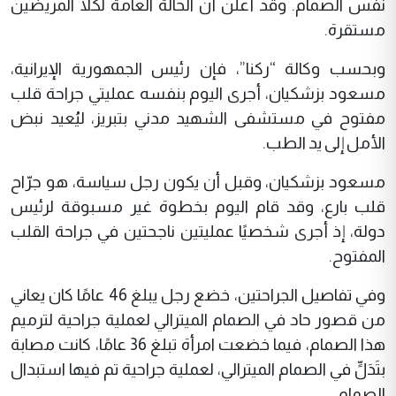
نفس الصمام. وقد أُعلن أن الحالة العامة لكلا المريضين
مستقرة.
وبحسب وكالة “ركنا”، فإن رئيس الجمهورية الإيرانية،
مسعود بزشكيان، أجرى اليوم بنفسه عمليتي جراحة قلب
مفتوح في مستشفى الشهيد مدني بتبريز، ليُعيد نبض
الأمل إلى يد الطب.
مسعود بزشكيان، وقبل أن يكون رجل سياسة، هو جرّاح
قلب بارع، وقد قام اليوم بخطوة غير مسبوقة لرئيس
دولة، إذ أجرى شخصيًا عمليتين ناجحتين في جراحة القلب
المفتوح.
وفي تفاصيل الجراحتين، خضع رجل يبلغ 46 عامًا كان يعاني
من قصور حاد في الصمام الميترالي لعملية جراحية لترميم
هذا الصمام، فيما خضعت امرأة تبلغ 36 عامًا، كانت مصابة
بتَدَلٍّ في الصمام الميترالي، لعملية جراحية تم فيها استبدال
الصمام.