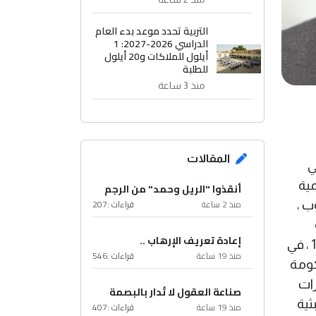
التربية تحدد موعد بدء العام
الدراسي 2026-2027: 1
أيلول للملاكات و20 أيلول
للطلبة
منذ 3 ساعة
المقالات
ي
مية
أنقذوا "الريل وحمد" من الرجم
منذ 2 ساعة
قراءات :
207
ناوب ،
إعادة تعريف الإرهاب ..
المعتاد من تاريخهم الارهابي ، الاعدادية هي مدرستي تخرجت منها قبل الحادثة . هذه الكارثة حصلت سنة 1981 ، في
منذ 19 ساعة
قراءات :
546
كومة
ئرات
صناعة العقول لا تُدار بالبصمة
ثية
منذ 19 ساعة
قراءات :
407