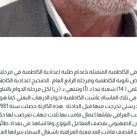
في الكاظمية المتمثلة باعدام طلبة اعدادية الكاظمية في مرحلت
نوية الكاظمية ومرحلة الرابع العام ، الصحيح اعدادية الكاظ
والتي خصصت لمرحلتي الخامس والسادس العلمي ( 14) شعبة تبدا بـ (أ) وتنتهي بـ ( ن) لكل مرحلة الدوام بالت
 في تلك الماساة عاشت الكاظمية اجواء الارهاب البعثي كما هو
عب العراقي يقابلها اعمال قامت بها ثلاث جهات تعرضت لها ح
 السنة . في حزيران 1981 قام الكيان الصهيوني بقصف المفاعل النووي وانا اشاهد في بغداد طا
اء القصف قامت المدفعية العراقية باشعال السماء بنيرانها العب