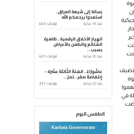
ي نيسان سنة 1981 قامت القوة
رسالة إلى شيعة العراق..
 ان
استعدوا يرحمكم الله
ريخ عن القاعدة لان اغلب المدافع عيار ( 30 ملم ) جيكية
منذ 19 ساعة
قراءات :
443
ار
 تم تفجير
انهيار الأخلاق الرقمية.. ظاهرة
الشتائم والطعن بالأعراض
لت
بسبب...
امت
منذ 20 ساعة
قراءات :
421
ن المزمع ان يستضيف
عاشُورْاءُ.. السّنَةُ الثّالثةَ عشَرَة -
إِنتفاضةُ صفَر…تمرّ...
وة
منذ 22 ساعة
قراءات :
331
تهموا
وم بجولة في
رضت
الطقس اليوم
Karbala Governorate