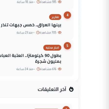
935 مشاهدة
--
منذ 18 ساعة
4
تقارير
بينها العراق.. خمس جبهات تنذر با
705 مشاهدة
--
منذ 23 ساعة
5
اخبار محلية
بطول 90 كيلومترًا.. العتبة
بمليون شجرة
616 مشاهدة
--
منذ 24 ساعة
آخر التعليقات