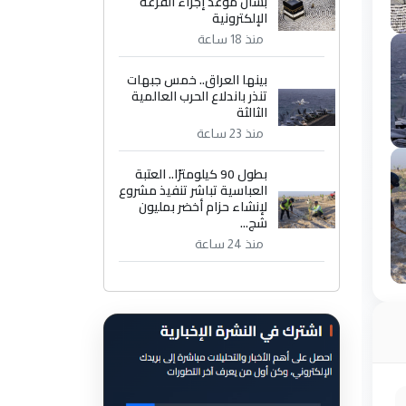
بشأن موعد إجراء القرعة
الإلكترونية
منذ 18 ساعة
بينها العراق.. خمس جبهات
تنذر باندلاع الحرب العالمية
الثالثة
منذ 23 ساعة
بطول 90 كيلومترًا.. العتبة
العباسية تباشر تنفيذ مشروع
لإنشاء حزام أخضر بمليون
شج...
منذ 24 ساعة