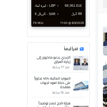
CurrencyRate
اقرأ أيضاً
الزيدي يدعو ماكرون إلى
زيارة العراق
منذ 17 ساعة
الموارد المائية: 454 تجاوزاً
على دجلة تعود لجهات
متنفذة
منذ 16 ساعة
هيئة الحج تصدر توضيحاً