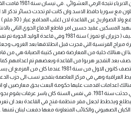
والتي بسببها سقط جرحى ةقتلى من العراقيين الابرياء نتيجة الرمي العشوائي . ف
ايرانية بقصف قاعدة الوليد ( H 3 ) بالتعاون مع سوريا حافظ الاسد وان كانت لم تحدث خسائر تذكر الا
الغارة لها بعد ميداني وسياسي ، لم تقاوم المدافع ولا الصوا
د المسكين عقيد حسين امر قاطع الدفاع الجوي الثاني بالانتح
خوفا من بطش الطاغية باتهامه بالخيانة . فيصيف ( حزيران او تموز ) سنة 1981 وفي قاعدة الوليد الجوية
ة ميراج الفرنسية التي فجرت قبل انطلاقها بعد الغروب وجع
معنا ان هنالك خلية من المعارضة ضمن كتيبة الصيانة هي من ق
ف بعد التفجير هربوا من القاعدة وبعضهم تم اعدامهم كما
اعدموا طلاب اعدادية الكاظمية الابرياء. في منتصف كانون الاول من سنة 1981 عندما كان م
طيط العراقية وهي في مركز العاصمة بتفجير نسب الى حزب الدع
. هنالك اعدامات اقدمت عليها حكومة البعث بحق معارضين او ا
باطلا بالانتماء الى حزب الدعوة والحزب الشيوعي حدثت سنة 1981. في نفس السنة كان ياسر عرفات يق
اء ليطلع ويخطط لجعل مقر منظمة فتح في القاعدة بعد ان تع
ان الصهيوني والكتائب المتعاونة معها دفعت لبنان ثمنها .