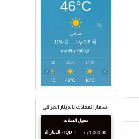
46°C
صافي
3.6 م\ث
11%
mmHg
750
18:00
17:00
16:00
15:00
14:00
‹
›
45°C
46°C
46°C
46°C
46°C
اسعار العملات بالدينار العراقي