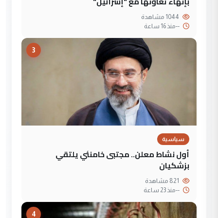
بإنهاء تعاونها مع "إسرائيل"
1044 مشاهدة
--
منذ 16 ساعة
3
سياسية
أول نشاط معلن.. مجتبى خامنئي يلتقي
بزشكيان
821 مشاهدة
--
منذ 23 ساعة
4