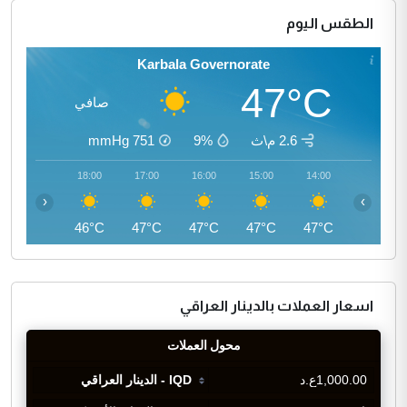
الطقس اليوم
Karbala Governorate
47°C
صافي
2.6 م\ث
9%
751
mmHg
19:00
18:00
17:00
16:00
15:00
14:00
‹
›
44°C
46°C
47°C
47°C
47°C
47°C
اسعار العملات بالدينار العراقي