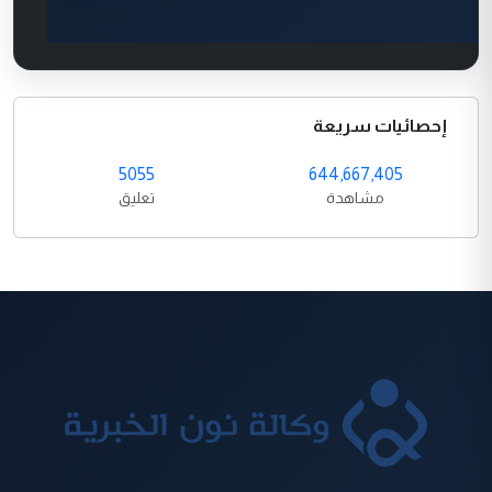
إحصائيات سريعة
5055
644,667,405
مشاهدة
تعليق