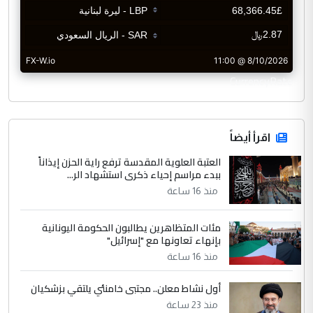
CurrencyRate
اقرأ أيضاً
العتبة العلوية المقدسة ترفع راية الحزن إيذاناً
ببدء مراسم إحياء ذكرى استشهاد الر...
منذ 16 ساعة
مئات المتظاهرين يطالبون الحكومة اليونانية
بإنهاء تعاونها مع "إسرائيل"
منذ 16 ساعة
أول نشاط معلن.. مجتبى خامنئي يلتقي بزشكيان
منذ 23 ساعة