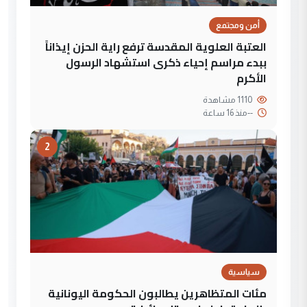
أمن ومجتمع
العتبة العلوية المقدسة ترفع راية الحزن إيذاناً
ببدء مراسم إحياء ذكرى استشهاد الرسول
الأكرم
1110 مشاهدة
--
منذ 16 ساعة
2
سياسية
مئات المتظاهرين يطالبون الحكومة اليونانية