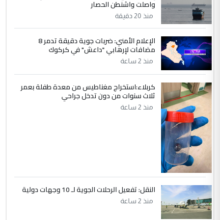
واصلت واشنطن الحصار
5
صلاح مهدي حسن
منذ 20 دقيقة
التعليق : صلاح مهدي حسن ...
هيئة الحج تصدر قرارا يخص "لم الشمل"
الإعلام الأمني: ضربات جوية دقيقة تدمر 8
الموضوع :
مضافات لإرهابي "داعش" في كركوك
وتعديل استمارة قرعة الحج
منذ 2 ساعة
كربلاء:استخراج مغناطيس من معدة طفلة بعمر
ثلاث سنوات من دون تدخل جراحي
منذ 2 ساعة
النقل: تفعيل الرحلات الجوية لـ 10 وجهات دولية
منذ 2 ساعة