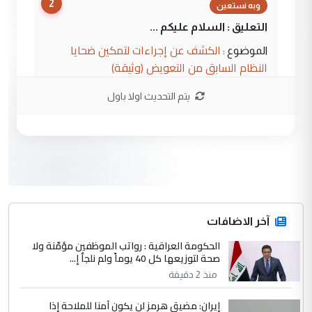
2
وبه نستعين
التعليق : السلام عليكم ...
الكشف عن إجراءات لتمكين ضحايا
الموضوع :
النظام السابق من التعويض (وثيقة)
يتم التحديث اولا باول
3
محمد حسين عبد الكريم حسين
التعليق : هل أستطيع الحصول على هذه
المسرحيات ...
كربلاء :اصدار اربع مسرحيات للشاعر رضا
الموضوع :
الخفاجي
4
آخر الاضافات
صلاح مهدي حسن
الحكومة العراقية : رواتب الموظفين مؤمّنة ولا
التعليق : صلاح مهدي حسن ...
صحة لتوزيعها كل 40 يوماً ولم نلجأ إ...
هيئة الحج تصدر قرارا يخص "لم الشمل"
الموضوع :
منذ 2 دقيقة
وتعديل استمارة قرعة الحج
إيران: مضيق هرمز لن يكون آمنا للملاحة إذا