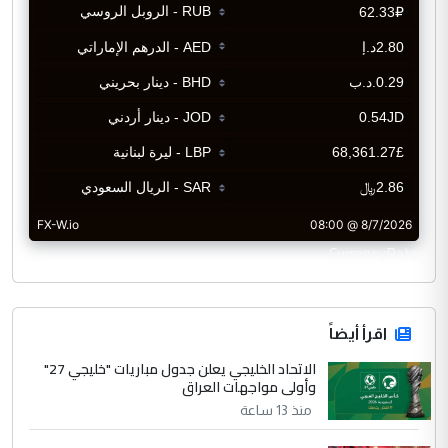
CurrencyRate
اقرأ أيضاً
الاتحاد الخليجي يعلن جدول مباريات "خليجي 27"
وأولى مواجهات العراق
منذ 13 ساعة