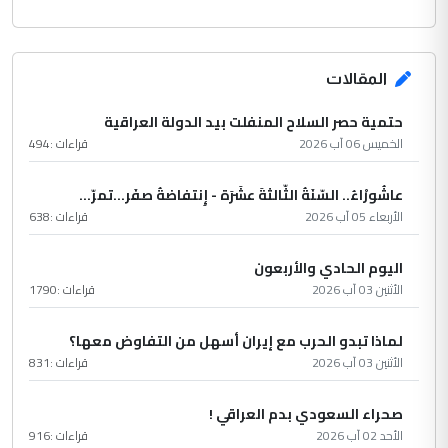
المقالات
حتمية حصر السلاح المنفلت بيد الدولة العراقية
الخميس 06 آب 2026
قراءات :
494
عاشُورْاءُ.. السّنَةُ الثّالثةَ عشَرَة - إِنتفاضةُ صفَر…تمرّ...
الأربعاء 05 آب 2026
قراءات :
638
اليوم الحادي والأربعون
الأثنين 03 آب 2026
قراءات :
1790
لماذا تبدو الحرب مع إيران أسهل من التفاوض معها؟
الأثنين 03 آب 2026
قراءات :
831
صحراء السعودي بدم العراقي !
الأحد 02 آب 2026
قراءات :
916