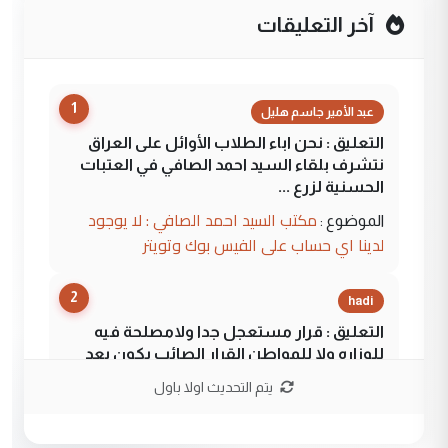
آخر التعليقات
1
عبد الأمير جاسم هليل
التعليق : نحن اباء الطلاب الأوائل على العراق
نتشرف بلقاء السيد احمد الصافي في العتبات
الحسنية لزرع ...
مكتب السيد احمد الصافي : لا يوجود
الموضوع :
لدينا اي حساب على الفيس بوك وتويتر
2
hadi
التعليق : قرار مستعجل جدا ولامصلحة فيه
للوزاره ولا للمواطن القرار الصائب يكون بعد
الاستماع للمدير ومغرفة ...
يتم التحديث اولا باول
وزير الصحة يعفي مدير مستشفى الكرخ
الموضوع :
العام في بغداد