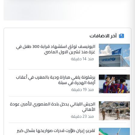
3
سردار
التعليق : واحد من عصابة علي ماما يسقط
جنسية الرافد الثالث للعراق ومن اصول عريقة
ابا فرات ...
آخر الاضافات
الجواهري يرد على صدام حسين سل
اليونيسف توثق استشهاد قرابة 300 طفل في
الموضوع :
غزة منذ تشرين الاول الماضي
مضجعيك يابن الزنا (نص كامل)
منذ 14 دقيقة
4
سردار
برشلونة يلغي مباراة ودية بالمغرب في أعقاب
التعليق : واحد من عصابة علي ماما يسقط
أزمة الهجرة في سبتة
جنسية الرافد الثالث للعراق ومن اصول عريقة
منذ 19 دقيقة
ابا فرات ...
الجواهري يرد على صدام حسين سل
الموضوع :
الجيش اللبناني يدخل بلدة المنصوري لتأمين عودة
مضجعيك يابن الزنا (نص كامل)
الأهالي
منذ 23 دقيقة
5
حيدر عاشور
تقرير: إيران طوّرت قدرات صواريخها بشكل كبير