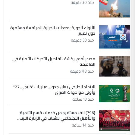
التعليق : تحياتي لك استاذ حامدتركان. كلام
منذ 30 دقيقة
دقيق ومسؤول؛ فالاستثمار الحقيقي للإنسان
وثروات البلد يعتمد على الكفاءة ...
بين الإهمال واغتصاب الأرض.. بلاد
الموضوع :
الأنواء الجوية: معدلات الحرارة المرتفعة مستمرة
الرافدين تعاني الجفاف والتصحر!!
دون تغيير
منذ 33 دقيقة
مصدر أمني يكشف تفاصيل التحركات الأمنية في
العاصمة
منذ 48 دقيقة
الاتحاد الخليجي يعلن جدول مباريات "خليجي 27"
وأولى مواجهات العراق
منذ 13 ساعة
(796) الف مستفيد من خدمات قسم التنمية
والتأهيل الاجتماعي للشباب في الزيارة الارب...
منذ 14 ساعة