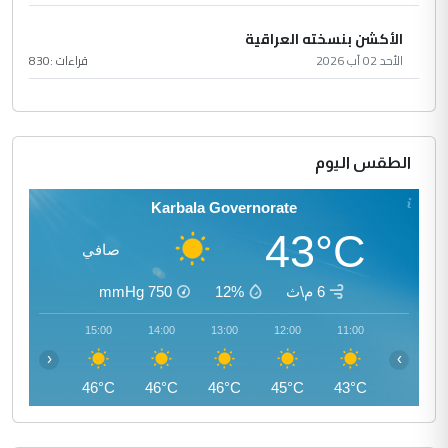
الأكشن بنسخته العراقية
الأحد 02 آب 2026
قراءات :
830
الطقس اليوم
Karbala Governorate
43°C
صافي
6 م\ث
12%
750
mmHg
16:00
15:00
14:00
13:00
12:00
11:00
‹
›
46°C
46°C
46°C
46°C
45°C
43°C