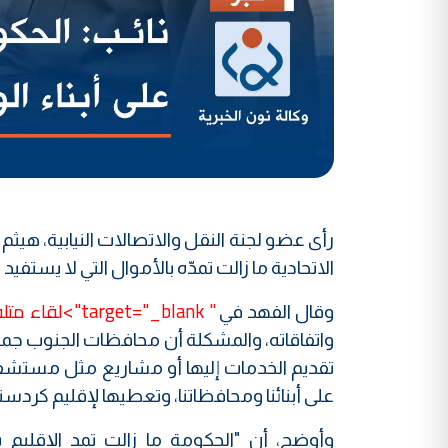
رأى عضو لجنة النقل والاتصالات النيابية، هيثم 
الاتحادية ما زالت تمدّه بالأموال التي لا يستفي
" target="_blank">لقاء متلفز
وقال الفهد في
واتفاقاته، والمشكلة أن محافظات الجنوب جميعه
تقديم الخدمات إليها أو مشاريع مثل مستشفى
على أبنائنا ومحافظاتنا، وتعطيها لإقليم كردستا
وأوضح، أن "الحكومة ما زالت تمد الإقليم با