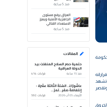
منذ 5 ساعة
العراق يرفع مستوى
الجاهزية الأمنية ويعزز
الاستعداد القتالي
منذ 5 ساعة
المقالات
لحكومة
حتمية حصر السلاح المنفلت بيد
الدولة العراقية
منذ 15 ساعة
قراءات :
414
راراته
م تشهد
عاشُورْاءُ.. السّنَةُ الثّالثةَ عشَرَة -
وتقصر
إِنتفاضةُ صفَر…تمرّ...
الأربعاء 05 آب 2026
قراءات :
592
لخروق