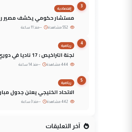
3
إقتصادية
مستشار حكومي يكشف مصير روا
552 مشاهدة
--
منذ 11 ساعة
4
رياضية
لجنة التراخيص : 17 ناديا في دوري نجوم العراق و3 فرق خارج الضوابط
444 مشاهدة
--
منذ 14 ساعة
5
رياضية
الاتحاد الخليجي يعلن جدول مباريات "خليجي 27" وأ
442 مشاهدة
--
منذ 3 ساعة
آخر التعليقات