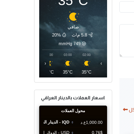
35°C
صافي
5.8 م\ث
20%
mmHg
749
06:00
05:00
04:00
03:00
02:00
‹
›
34°C
34°C
35°C
35°C
35°C
اسعار العملات بالدينار العراقي
كل