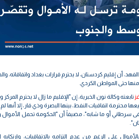
الفهد، أن إقليم كردستان، لا يحترم قرارات بغداد واتفاقاته، وا
د منها حتى المواطن الكردي.
تابعته وكالة نون الخبرية، إن "الإقليم ما زال لا يحترم المركز وق
ا محترمة اتفاقيات النفط، بينها البصرة وذي قار، إلا أنها ل
 سرطاني أو ما شابه"، مضيفاً أن "الحكومة تحمل الأموال 
ن".
لأموال على الرغم من عدم التزامه بالاتفاقيات، وارتكابه ا