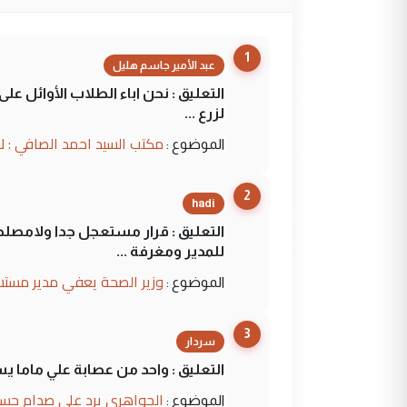
1
عبد الأمير جاسم هليل
التعليق : نحن اباء الطلاب الأوائل ع
لزرع ...
مكتب السيد احمد الصافي : ل
الموضوع :
2
hadi
التعليق : قرار مستعجل جدا ولامصلحة
للمدير ومغرفة ...
وزير الصحة يعفي مدير مستش
الموضوع :
3
سردار
التعليق : واحد من عصابة علي ماما ي
الجواهري يرد على صدام حسي
الموضوع :