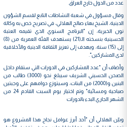
عدد من الدول خارج العراق.
وقال مسؤول في شعبة النشاطات التابع لقسم الشؤون
الدينية، الشيخ بهاء صالح الهلالي، في تصريح خص به وكالة
نون الخبرية، إن "البرنامج السنوي الذي تقيمه العتبة
الحسينية بنسخته الـ(21) يستهدف الفئة العمرية من (8)
إلى (15) سنة، ويهدف إلى تعزيز الثقافة الدينية والأخلاقية
لدى المشاركين".
وأضاف أن "عدد المشاركين في الدورات التي ستقام داخل
الصحن الحسيني الشريف سيبلغ نحو (3000) طالب من
البنين و(2000) من البنات، وسيتوزع دوامهم على وجبتين
صباحية ومسائية" وتم اختيار يوم السبت القادم 24 من
الشهر الجاري البدء بالدورات
وبيّن الهلالي أن "أحد أبرز عوامل نجاح هذا المشروع هو