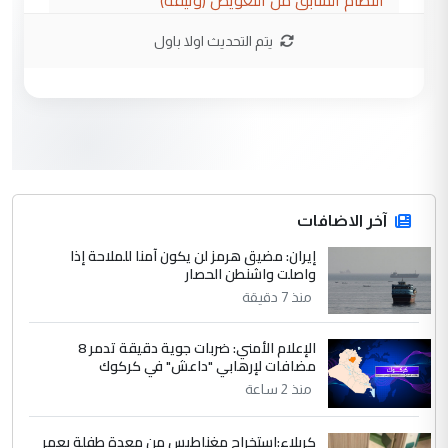
النظام السابق من التعويض (وثيقة)
يتم التحديث اولا باول
3
محمد حسين عبد الكريم حسين
التعليق : هل أستطيع الحصول على هذه
المسرحيات ...
كربلاء :اصدار اربع مسرحيات للشاعر رضا
الموضوع :
الخفاجي
4
آخر الاضافات
صلاح مهدي حسن
إيران: مضيق هرمز لن يكون آمنا للملاحة إذا
التعليق : صلاح مهدي حسن ...
واصلت واشنطن الحصار
هيئة الحج تصدر قرارا يخص "لم الشمل"
الموضوع :
منذ 7 دقيقة
وتعديل استمارة قرعة الحج
الإعلام الأمني: ضربات جوية دقيقة تدمر 8
مضافات لإرهابي "داعش" في كركوك
5
صلاح مهدي حسن
منذ 2 ساعة
التعليق : صلاح مهدي حسن ...
هيئة الحج تصدر قرارا يخص "لم الشمل"
الموضوع :
كربلاء:استخراج مغناطيس من معدة طفلة بعمر