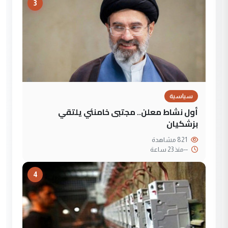
3
سياسية
أول نشاط معلن.. مجتبى خامنئي يلتقي
بزشكيان
821 مشاهدة
--
منذ 23 ساعة
4