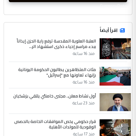
CurrencyRate
اقرأ أيضاً
العتبة العلوية المقدسة ترفع راية الحزن إيذاناً
ببدء مراسم إحياء ذكرى استشهاد الر...
منذ 16 ساعة
مئات المتظاهرين يطالبون الحكومة اليونانية
بإنهاء تعاونها مع "إسرائيل"
منذ 16 ساعة
أول نشاط معلن.. مجتبى خامنئي يلتقي بزشكيان
منذ 23 ساعة
قرار حكومي يخص الموافقات الخاصة بالحصص
الوقودية للمولدات الأهلية
منذ 17 ساعة