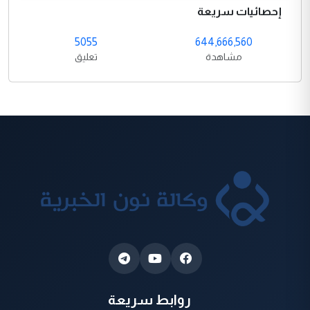
إحصائيات سريعة
5055
644,666,560
مشاهدة
تعليق
روابط سريعة