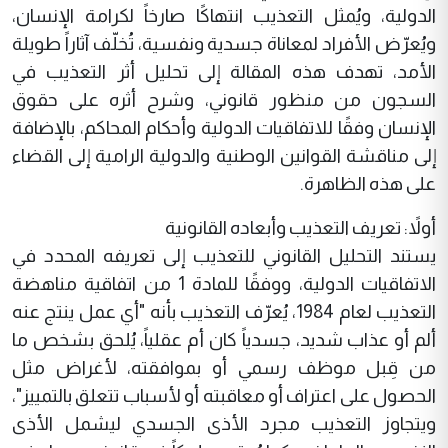
الدولية، ويُمثل التعذيب انتهاكًا صارخاً لكرامة الإنسان،
ويُعرّض الأفراد لمعاناة جسدية ونفسية، تُخلّف آثاراً طويلة
الأمد، تهدف هذه المقالة إلى تحليل أثر التعذيب في
السجون من منظور قانوني، وشرح أثره على حقوق
الإنسان وفقًا للاتفاقيات الدولية وأحكام المحاكم، بالإضافة
إلى مناقشة القوانين الوطنية والدولية الرامية إلى القضاء
على هذه الظاهرة.
أولاً: تعريف التعذيب وأبعاده القانونية
يستند التحليل القانوني للتعذيب إلى تعريفه المحدد في
الاتفاقيات الدولية، ووفقًا للمادة 1 من اتفاقية مناهضة
التعذيب لعام 1984، يُعرّف التعذيب بأنه "أي عمل ينتج عنه
ألم أو عذاب شديد، جسدياً كان أم عقلياً، يُلحق بشخص ما
من قِبل موظف رسمي أو بموافقته، لأغراض مثل
الحصول على اعتراف أو معاقبته أو لأسباب تتعلق بالتمييز"،
ويتجاوز التعذيب مجرد الأذى الجسدي ليشمل الأذى