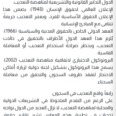
الدول التدابير القانونية والتشريعية لمناهضة التعذيب.
الإعلان العالمي لحقوق الإنسان (1948): يضمن هذا
الإعلان الحقوق الأساسية للفرد، ويعتبر التعذيب جريمةً
تتنافى مع المبادئ الإنسانية.
العهد الدولي الخاص بالحقوق المدنية والسياسية (1966):
يُلزم هذا العهد الدول الأطراف بالتحقيق في حالات
التعذيب، ويحظر صراحةً استخدام التعذيب أو المعاملة
القاسية.
البروتوكول الاختياري لاتفاقية مناهضة التعذيب (2002):
يسمح هذا البروتوكول بتشكيل لجنة دولية لزيارة أماكن
الاحتجاز لتفقد ظروف السجون والتحقق من معاملة
السجناء.
رابعاً: واقع التعذيب في السجون
على الرغم من التقدم الملحوظ في التشريعات الدولية
والمحلية لمناهضة التعذيب، لا تزال العديد من الدول تواجه
تحديات في تطبيق هذه المعايير، تشير تقارير حقوق