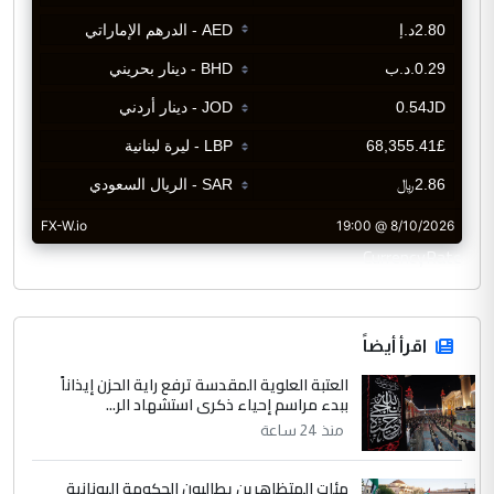
CurrencyRate
اقرأ أيضاً
العتبة العلوية المقدسة ترفع راية الحزن إيذاناً
ببدء مراسم إحياء ذكرى استشهاد الر...
منذ 24 ساعة
مئات المتظاهرين يطالبون الحكومة اليونانية