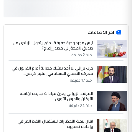
3
وبه نستعين
التعليق : في عهد النظام البائد وفي عام 1987
عندما قام النظام بفتح الماء للاهوار وفاضت
البساتين ...
آخر الاضافات
الكشف عن إجراءات لتمكين ضحايا
ليس مجرد وجبة خفيفة.. متى يتحول الزبادي من
الموضوع :
صديق للصحة إلى مصدر إزعاج؟
النظام السابق من التعويض (وثيقة)
منذ 2 دقيقة
4
وبه نستعين
حزب برزاني :لا أحد يمتلك حصانة أمام القانون في
معركة التصدي للفساد في إقليم كردس...
التعليق : في عهد النظام البائد وفي عام 1987
منذ 17 دقيقة
عندما قام النظام بفتح الماء للاهوار وفاضت
البساتين ...
المرشد الإيراني يعين قيادات جديدة لرئاسة
الكشف عن إجراءات لتمكين ضحايا
الموضوع :
الأركان والحرس الثوري
النظام السابق من التعويض (وثيقة)
منذ 24 دقيقة
لبنان يبحث التحضيرات لاستقبال النفط العراقي
5
وبه نستعين
وإعادة تصديره
التعليق : في عهد النظام البائد وفي عام 1987