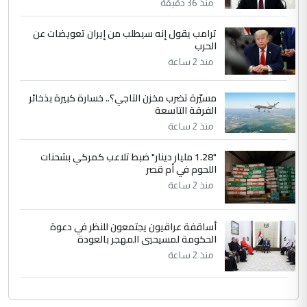
منذ 36 دقيقة
عندما قام النظام بفتح الماء للاهوار وفاضت
البساتين ...
ترامب يقول إنه سيطلب من إيران تعويضات عن
الحرب
الكشف عن إجراءات لتمكين ضحايا
الموضوع :
النظام السابق من التعويض (وثيقة)
منذ 2 ساعة
مسيّرة تضرب مخزن التاجي؟.. خسارة كبيرة بذخائر
الفرقة التاسعة
منذ 2 ساعة
"1.28 مليار دينار" ضبط تلاعب كمركي بشحنات
اللحوم في أم قصر
منذ 2 ساعة
أساقفة عراقيون يجتمعون للنظر في دعوة
الحكومة لمسيحيي المهجر بالعودة
منذ 2 ساعة