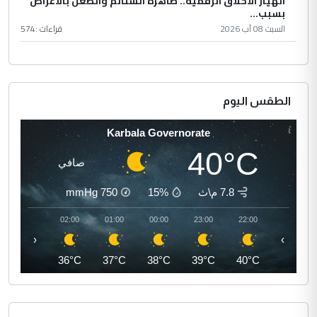
انهيار الأخلاق الرقمية.. ظاهرة الشتائم والطعن بالأعراض
بسبب...
السبت 08 آب 2026
قراءات :
574
الطقس اليوم
Karbala Governorate
40°C
صافي
7.8 م\ث
15%
750
mmHg
03:00
02:00
01:00
00:00
23:00
22:00
‹
›
35°C
36°C
37°C
38°C
39°C
40°C