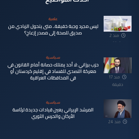
علمية
ليس مجرد وجبة خفيفة.. متى يتحول الزبادي من
صديق للصحة إلى مصدر إزعاج؟
منذ 2
دقيقة
سياسية
حزب برزاني :لا أحد يمتلك حصانة أمام القانون في
معركة التصدي للفساد في إقليم كردستان أو
في المحافظات العراقية
منذ 17
دقيقة
سياسية
المرشد الإيراني يعين قيادات جديدة لرئاسة
الأركان والحرس الثوري
منذ 24
دقيقة