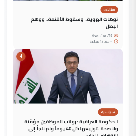
مقالات
توهات الهوية.. وسقوط الأقنعة.. ووهم
البطل
713 مشاهدة
--
منذ 12 ساعة
4
سياسية
الحكومة العراقية : رواتب الموظفين مؤمّنة
ولا صحة لتوزيعها كل 40 يوماً ولم نلجأ إلى
الاقتراض الخارجي