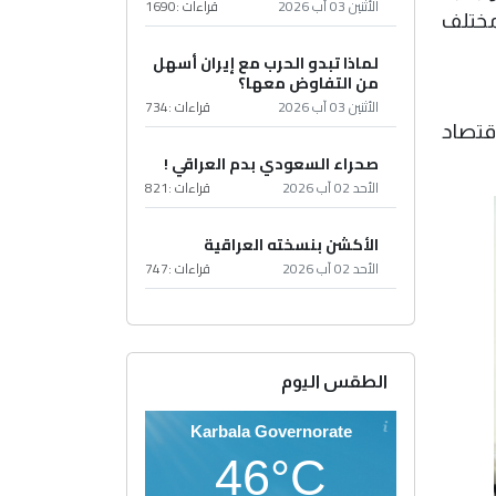
الأثنين 03 آب 2026
قراءات :
1690
مختلف
لماذا تبدو الحرب مع إيران أسهل
من التفاوض معها؟
الأثنين 03 آب 2026
قراءات :
734
قتصاد
صحراء السعودي بدم العراقي !
الأحد 02 آب 2026
قراءات :
821
الأكشن بنسخته العراقية
الأحد 02 آب 2026
قراءات :
747
الطقس اليوم
Karbala Governorate
46°C