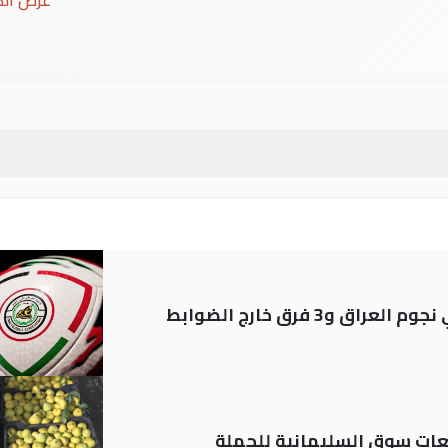
عرض ال
ات سوق السليمانية للجملة