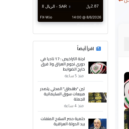
كل
CurrencyRate
اقرأ أيضاً
لجنة التراخيص : 17 ناديا في
دوري نجوم العراق و3 فرق
خارج الضوابط
منذ 5 ساعة
تين "طقطق" المحلي يتصدر
مبيعات سوق السليمانية
للجملة
منذ 4 ساعة
حتمية حصر السلاح المنفلت
بيد الدولة العراقية