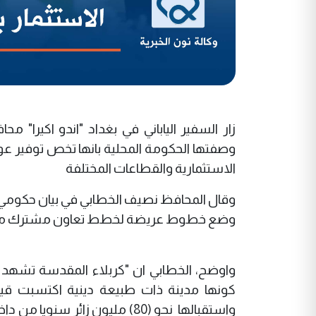
زار السفير الياباني في بغداد "اندو اكيرا"
وصفتها الحكومة المحلية بانها تخص توفير عو
الاستثمارية والقطاعات المختلفة
وقال المحافظ نصيف الخطابي في بيان حكومي ان "ا
وضع خطوط عريضة لخطط تعاون مشترك مع الجا
واوضح، الخطابي ان "كربلاء المقدسة تشهد ث
كونها مدينة ذات طبيعة دينية اكتسبت قيم
واستقبالها نحو (80) مليون زائ