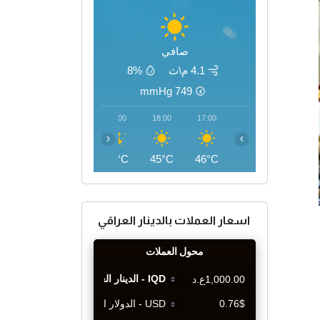
صافي
4.1 م\ث
8%
mmHg
749
21:00
20:00
19:00
18:00
17:00
‹
›
40°C
41°C
43°C
45°C
46°C
اسعار العملات بالدينار العراقي