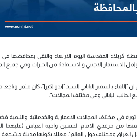
 محافظة كربلاء المقدسة اليوم الاربعاء والتقى بمحافظها ف
امل الاستثمار الاجنبي والاستفادة من الخبرات وفي جميع ال
للقاء بالسفير اليابابي السيد "اندو اكيرا"، كان مثمرا وناجعا 
نب الياباني وفي مختلف المجالات".
ورة في مختلف المجالات الاعمارية والخدماتية والتنمية فض
تها من مرقدي الامام الحسين واخيه العباس (عليهما ال
رٍ سنويا من داخل العراق ومختلف دول العالم"، معللا بكونها مدينة مشجعة