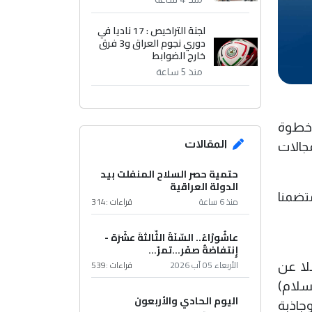
لجنة التراخيص : 17 ناديا في
دوري نجوم العراق و3 فرق
خارج الضوابط
منذ 5 ساعة
ي خطوة
المقالات
مجالات
حتمية حصر السلاح المنفلت بيد
الدولة العراقية
متضمنا
منذ 6 ساعة
قراءات :
314
عاشُورْاءُ.. السّنَةُ الثّالثةَ عشَرَة -
إِنتفاضةُ صفَر…تمرّ...
الأربعاء 05 آب 2026
قراءات :
539
لا عن
سلام)
اليوم الحادي والأربعون
 وجاذبة