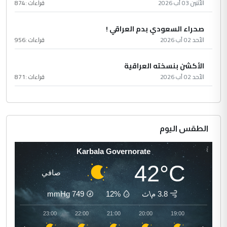
الأثنين 03 آب 2026
قراءات :
874
صحراء السعودي بدم العراقي !
الأحد 02 آب 2026
قراءات :
956
الأكشن بنسخته العراقية
الأحد 02 آب 2026
قراءات :
871
الطقس اليوم
Karbala Governorate
42°C
صافي
3.8 م\ث
12%
749
mmHg
00:00
23:00
22:00
21:00
20:00
19:00