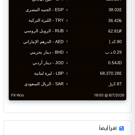
CurrencyRate
اقرأ أيضاً