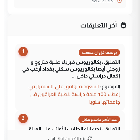
--
منذ 22 ساعة
آخر التعليقات
1
يوسف غزوان عصمت
التعليق : بكالوريوس فيزياء طبية متزوج و
زوجتي أيضا بكالوريوس سكني بغداد أرغب في
إكمال دراستي داخل ...
السعودية توافق على الاستمرار في
الموضوع :
إعطاء 100 منحة دراسية للطلبة العراقيين في
جامعاتها سنويا
2
عبد الأمير جاسم هليل
التعليق : نحن اباء الطلاب الأوائل على العراق
نتشرف بلقاء السيد احمد الصافي في العتبات
يتم التحديث اولا باول