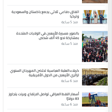
اتفاق دفاعي ثلاثي يجمع باكستان والسعودية
5
سردار
وتركيا
التعليق : واحد من عصابة علي ماما يسقط
منذ 5 ساعة
جنسية الرافد الثالث للعراق ومن اصول عريقة
ابا فرات ...
بالصور: مسيرة للأربعين في الولايات المتحدة
بمشاركة نحو 45 ألف شخص
الجواهري يرد على صدام حسين سل
الموضوع :
منذ 5 ساعة
مضجعيك يابن الزنا (نص كامل)
كربلاء:العتبة العباسية تحتضن المهرجان السنوي
لزائري الأربعين من الدول الأفريقية
منذ 6 ساعة
أسعار النفط العراقي تواصل الارتفاع، وبرنت يتجاوز
83 دولارًا
منذ 6 ساعة