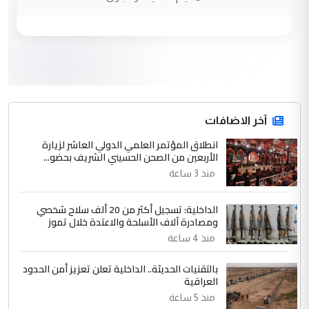
الحسنية لزرع ...
مكتب السيد احمد الصافي : لا يوجود
الموضوع :
لدينا اي حساب على الفيس بوك وتويتر
3
hadi
التعليق : قرار مستعجل جدا ولامصلحة فيه
آخر الاضافات
للوزاره ولا للمواطن القرار الصائب يكون بعد
الاستماع للمدير ومغرفة ...
انطلاق المؤتمر العلمي الدولي العاشر لزيارة
الأربعين من الصحن الحسيني الشريف بحضو...
وزير الصحة يعفي مدير مستشفى الكرخ
الموضوع :
العام في بغداد
منذ 3 ساعة
الداخلية: تسجيل أكثر من 20 ألف سلاح شخصي
4
سردار
ومصادرة آلاف الأسلحة والاعتدة خلال تموز
التعليق : واحد من عصابة علي ماما يسقط
منذ 4 ساعة
جنسية الرافد الثالث للعراق ومن اصول عريقة
بالتقنيات الحديثة.. الداخلية تعلن تعزيز أمن الحدود
ابا فرات ...
العراقية
الجواهري يرد على صدام حسين سل
الموضوع :
منذ 5 ساعة
مضجعيك يابن الزنا (نص كامل)