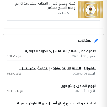
خلية الإعلام الأمني: الدكات العشائرية تتراجع
وحصر السلاح مستمر
منذ 6 ساعة
المقالات
حتمية حصر السلاح المنفلت بيد الدولة العراقية
الخميس 06 آب 2026
قراءات :
558
عاشُورْاءُ.. السّنَةُ الثّالثةَ عشَرَة - إِنتفاضةُ صفَر…تمرّ...
الأربعاء 05 آب 2026
قراءات :
682
اليوم الحادي والأربعون
الأثنين 03 آب 2026
قراءات :
1833
لماذا تبدو الحرب مع إيران أسهل من التفاوض معها؟