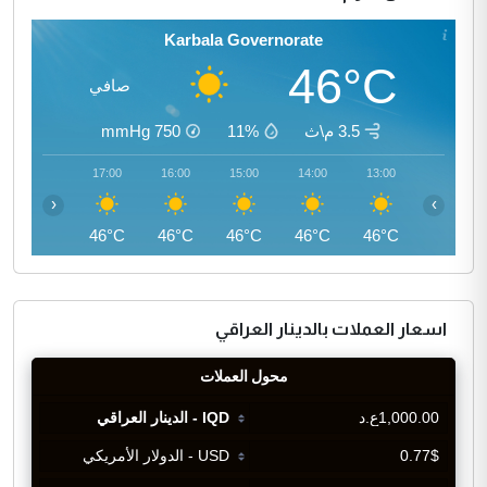
Karbala Governorate
46°C
صافي
3.5 م\ث
11%
750
mmHg
18:00
17:00
16:00
15:00
14:00
13:00
‹
›
45°C
46°C
46°C
46°C
46°C
46°C
اسعار العملات بالدينار العراقي