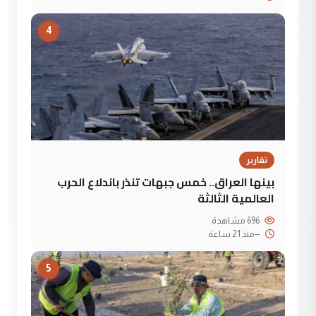
4
تقارير
بينها العراق.. خمس جبهات تنذر باندلاع الحرب
العالمية الثالثة
696 مشاهدة
--
منذ 21 ساعة
5