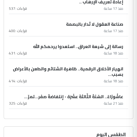
إعادة تعريف الإرهاب ..
منذ 17 ساعة
قراءات :
537
صناعة العقول لا تُدار بالبصمة
منذ 17 ساعة
قراءات :
400
رسالة إلى شيعة العراق.. استعدوا يرحمكم الله
منذ 18 ساعة
قراءات :
431
انهيار الأخلاق الرقمية.. ظاهرة الشتائم والطعن بالأعراض
بسبب...
منذ 18 ساعة
قراءات :
414
عاشُورْاءُ.. السّنَةُ الثّالثةَ عشَرَة - إِنتفاضةُ صفَر…تمرّ...
منذ 21 ساعة
قراءات :
325
الطقس اليوم