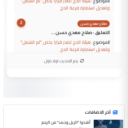
هيئة الحج تصدر قرارا يخص "لم الشمل"
الموضوع :
وتعديل استمارة قرعة الحج
2
صلاح مهدي حسن
التعليق : صلاح مهدي حسن ...
هيئة الحج تصدر قرارا يخص "لم الشمل"
الموضوع :
وتعديل استمارة قرعة الحج
يتم التحديث اولا باول
3
hadi
التعليق : تحيه اخويه حسينيه اي انسان مهما
كان محدود المعرفه بتفاصيل احداث المنطقه
يقول بما لايقبل ...
أردوغان يؤكد ان اتفاقية مكة للدفاع
الموضوع :
المشترك لا تستهدف أية دولة ومفتوحة لانضمام
الدول الشقيقة
آخر الاضافات
أنقذوا "الريل وحمد" من الرجم
4
يوسف غزوان عصمت