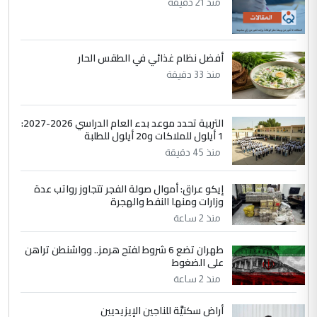
منذ 21 دقيقة
التعليق : بكالوريوس فيزياء طبية متزوج و
زوجتي أيضا بكالوريوس سكني بغداد أرغب في
إكمال دراستي داخل ...
أفضل نظام غذائي في الطقس الحار
السعودية توافق على الاستمرار في
الموضوع :
منذ 33 دقيقة
إعطاء 100 منحة دراسية للطلبة العراقيين في
جامعاتها سنويا
التربية تحدد موعد بدء العام الدراسي 2026-2027:
1 أيلول للملاكات و20 أيلول للطلبة
5
عبد الأمير جاسم هليل
منذ 45 دقيقة
التعليق : نحن اباء الطلاب الأوائل على العراق
نتشرف بلقاء السيد احمد الصافي في العتبات
إيكو عراق: أموال صولة الفجر تتجاوز رواتب عدة
وزارات ومنها النفط والهجرة
الحسنية لزرع ...
منذ 2 ساعة
مكتب السيد احمد الصافي : لا يوجود
الموضوع :
لدينا اي حساب على الفيس بوك وتويتر
طهران تضع 6 شروط لفتح هرمز.. وواشنطن تراهن
على الضغوط
منذ 2 ساعة
أراض سكنيَّة للناجين الإيزيديين