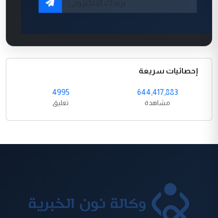
إحصائيات سريعة
4995
644,417,883
مشاهدة
تعليق