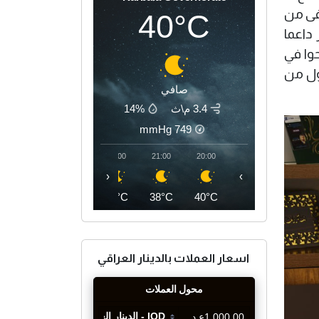
فى من
40°C
 داعما
حوا في
هول من
صافي
3.4 م\ث
14%
mmHg
749
00:00
23:00
22:00
21:00
20:00
‹
›
36°C
37°C
37°C
38°C
40°C
اسعار العملات بالدينار العراقي