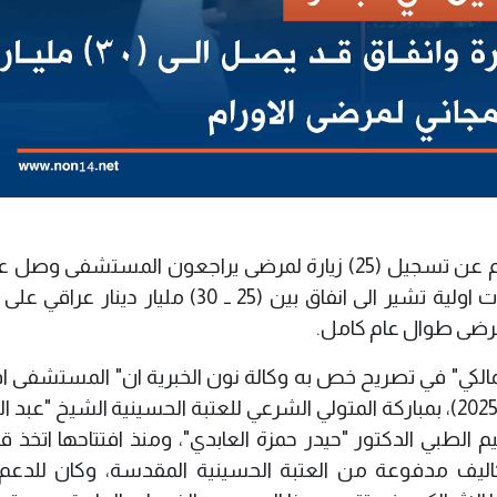
كشفت ادارة مستشفى الثقلين لعلاج الاورام عن تسجيل (25) زيارة لمرضى يراجعون المستش
الى (8500) مريض، مبينة ان توقعات وتخمينات اولية تشير الى انفاق بين (25 ــ 30) مليار 
لمرضى طوال عام كامل.
الكي" في تصريح خص به وكالة نون الخبرية ان" المستشفى ا
في العشرين من شهر آيار من العام الماضي (2025)، بمباركة المتولي الشرعي للعتبة الحسينية الشيخ "
الطبي الدكتور "حيدر حمزة العابدي"، ومنذ افتتاحها اتخذ قر
اليف مدفوعة من العتبة الحسينية المقدسة، وكان للدعم ا