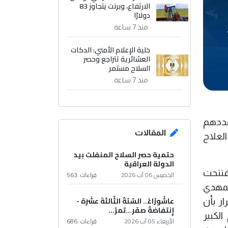
الارتفاع، وبرنت يتجاوز 83
دولارًا
منذ 7 ساعة
خلية الإعلام الأمني: الدكات
العشائرية تتراجع وحصر
السلاح مستمر
منذ 7 ساعة
فى وصل عددهم
المقالات
دينار عراقي على العلاج
حتمية حصر السلاح المنفلت بيد
الدولة العراقية
فتتحت
الخميس 06 آب 2026
قراءات :
563
عبد المهدي
عاشُورْاءُ.. السّنَةُ الثّالثةَ عشَرَة -
ار بأن
إِنتفاضةُ صفَر…تمرّ...
لكبير
الأربعاء 05 آب 2026
قراءات :
686