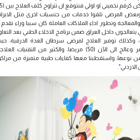
ن وبعض المرضى تلقوا خدمات من جنسيات اخرى مثل الايراني
المعالجة وتطور اداء الملاكات العاملة كان سببا وراء تقدم
يتعالجون داخل العراق ضمن برنامج الاخلاء الطبي بعد التعا
، وكذلك توفير العلاج لمرضى سرطان الغدة الدرقية، حي
مستشفى الثقلين هو السباق في هذا الامر وعالج الى الآن (50) مريضا، والكثير من التقني
 نوعها، واستقطبنا معها كفاءات طبية متميزة من مراكز