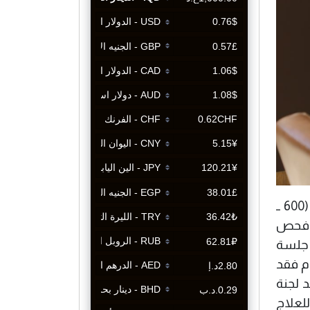
وتابع المالكي ان" المستشفى يستقبل يوميا حوالي (100) حالة في جميع العيادات الاستشارية، وعالجنا بين (600 ــ
علاج كيمياوي، كما اجرت مختبرات المستشفى (73) الف فحص
والاطفال، وكذلك اجراء (1300) فحص "بيتسكان" الشعاعي المقطعي، واكملنا اكثر من (7000) جلسة
ورام فقد
د لجنة
لعلاج