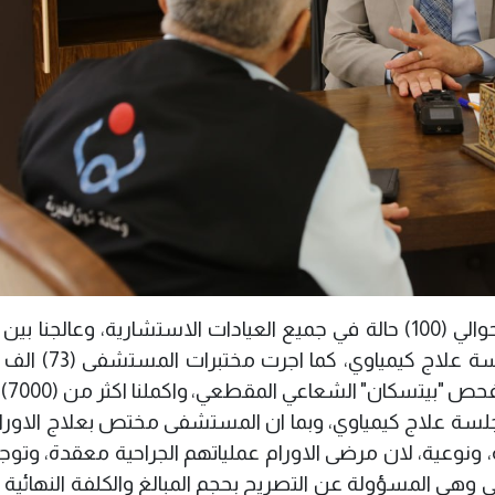
700) بالطب النووي، واجرينا (7 ــ 10) الاف جلسة 
مختبري للكبار 
ي، وايضا حققنا اكثر من (12) الف جلسة علاج كيمياوي، وبما ان المستشفى مختص بعلاج الا
وخاصة، ونوعية، لان مرضى الاورام عملياتهم الجراحية معقدة، وتوج
هي المسؤولة عن التصريح بحجم المبالغ والكلفة النهائية ل