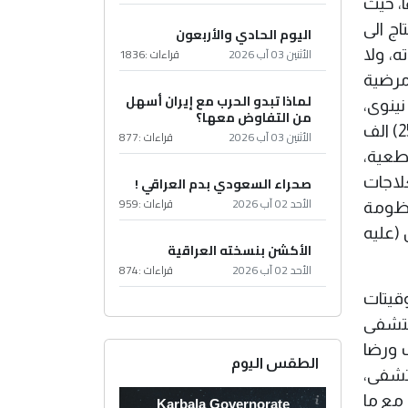
ا، حيث
ج الى
اليوم الحادي والأربعون
الأثنين 03 آب 2026
قراءات :
1836
، ولا
 من عمل المستشفى استقبلنا اكثر من (8500) حالة مرضية
لماذا تبدو الحرب مع إيران أسهل
م من نينوى،
من التفاوض معها؟
والانبار، واقليم كردستان، وهو عدد المرضى المراجعين بينما وصل عدد الزيارات الى المستشفى الى حوالي (25) الف
الأثنين 03 آب 2026
قراءات :
877
طعية،
لاجات
صحراء السعودي بدم العراقي !
الأحد 02 آب 2026
قراءات :
959
نظومة
 (عليه
الأكشن بنسخته العراقية
الأحد 02 آب 2026
قراءات :
874
وقيتات
ستشفى
 ورضا
الطقس اليوم
ستشفى،
 مع ما
Karbala Governorate