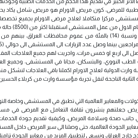
لاثر الكبير في تقديم هذا الحجم من الخدمات الطبية وجودته
الطبية للمرضى، كون مريض الاورام هو مريض شامل يكاد يحتا
ستشفى مركزا متكاملا لعلاج مرضى الاورام بجميع تخصصاته
حاجة لاحالته من مستشفى الى آخر، وخلال العام الاول
يشكل اهل البصرة نسبة (86) بالمئة منهم، ونسبة (14) بالمئة من عموم محافظات العراق، بينه
ل الى اربع او خمس مرات، واجريت لهم جميع العلاجات المق
 الطب النووي، والبتسكان، مجانا في المستشفى، وجميع الع
رث الدولية لعلاج الاورام اكملنا باقي العلاجات لنشكل م
 الثانية الناجحة لنقل تجربة مؤسسة وارث من كربلاء الحسين
كولات والمعايير العالمية التي تطبق في المستشفى وخاصة الت
مريض جعلتهم ينشرون ثقافة التعامل مع المرضى في م
ي جانب صحة وسلامة المريض، وكيفية تقديم جودة الخدمات
ايير الجودة العالمية، حتى وصلنا الى سير المريض داخل الم
اج خارج العراق، ونسعى لتطبيق المزيد من معايير الجودة تزامنا