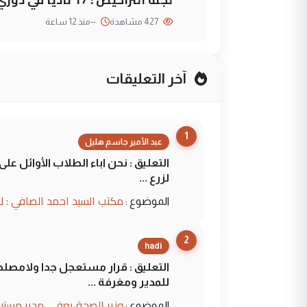
427 مشاهدة
--
منذ 12 ساعة
آخر التعليقات
1
عبد الأمير جاسم هليل
التعليق : نحن اباء الطلاب الأوائل ع
لزرع ...
مكتب السيد احمد الصافي : ل
الموضوع :
2
hadi
التعليق : قرار مستعجل جدا ولامصلحة
للمدير ومغرفة ...
وزير الصحة يعفي مدير مستش
الموضوع :