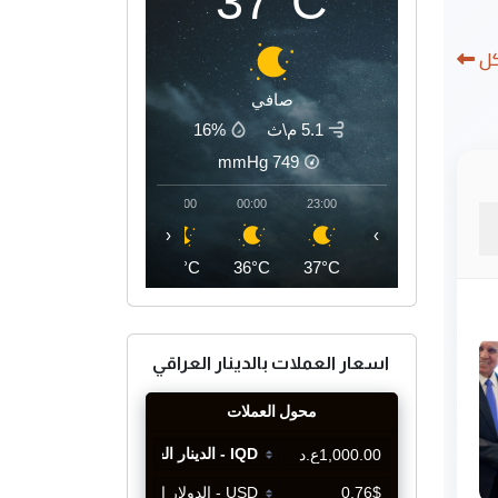
37°C
كل
صافي
5.1 م\ث
16%
mmHg
749
03:00
02:00
01:00
00:00
23:00
‹
›
35°C
35°C
36°C
36°C
37°C
اسعار العملات بالدينار العراقي