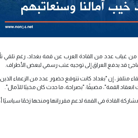
ها من غياب عدد من القادة العرب عن قمة بغداد، رغم تلقي ت
جئ قد يدفع العراق إلى توجيه عتب رسمي لبعض الأطراف.
ء متلفز ، إن "بغداد كانت تتوقع حضور عدد من الزعماء الذين 
اد القمة"، مضيفًا: "بصراحة، ما حدث كان مخيبًا للآمال".
ركة القادة في القمة لدعم مقرراتها ومنحها زخمًا سياسيًا أك