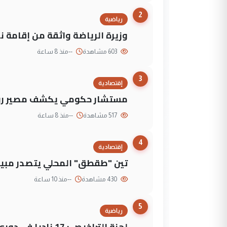
2
رياضية
وزيرة الرياضة واثقة من إقامة نهائي كأس 
603 مشاهدة
--
منذ 8 ساعة
3
إقتصادية
مستشار حكومي يكشف مصير روا
517 مشاهدة
--
منذ 8 ساعة
4
إقتصادية
تين "طقطق" المحلي يتصدر مبيع
430 مشاهدة
--
منذ 10 ساعة
5
رياضية
لجنة التراخيص : 17 ناديا في دوري نجوم العراق و3 فرق خارج الضوابط