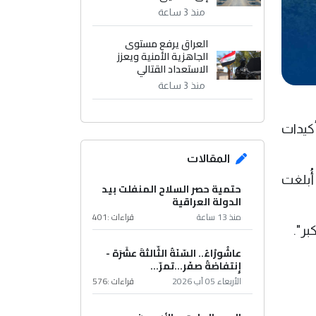
منذ 3 ساعة
العراق يرفع مستوى
الجاهزية الأمنية ويعزز
الاستعداد القتالي
منذ 3 ساعة
أكيدات
المقالات
أُبلغت
حتمية حصر السلاح المنفلت بيد
الدولة العراقية
منذ 13 ساعة
قراءات :
401
بر".
عاشُورْاءُ.. السّنَةُ الثّالثةَ عشَرَة -
إِنتفاضةُ صفَر…تمرّ...
الأربعاء 05 آب 2026
قراءات :
576