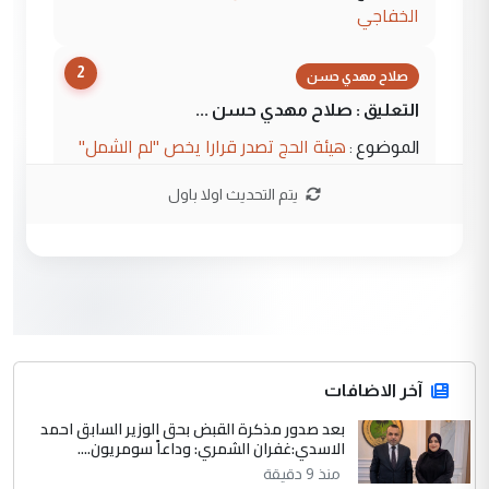
الخفاجي
2
صلاح مهدي حسن
التعليق : صلاح مهدي حسن ...
هيئة الحج تصدر قرارا يخص "لم الشمل"
الموضوع :
وتعديل استمارة قرعة الحج
يتم التحديث اولا باول
3
صلاح مهدي حسن
التعليق : صلاح مهدي حسن ...
هيئة الحج تصدر قرارا يخص "لم الشمل"
الموضوع :
وتعديل استمارة قرعة الحج
4
آخر الاضافات
hadi
بعد صدور مذكرة القبض بحق الوزير السابق احمد
التعليق : تحيه اخويه حسينيه اي انسان مهما
الاسدي:غفران الشمري: وداعاً سومريون....
كان محدود المعرفه بتفاصيل احداث المنطقه
منذ 9 دقيقة
يقول بما لايقبل ...