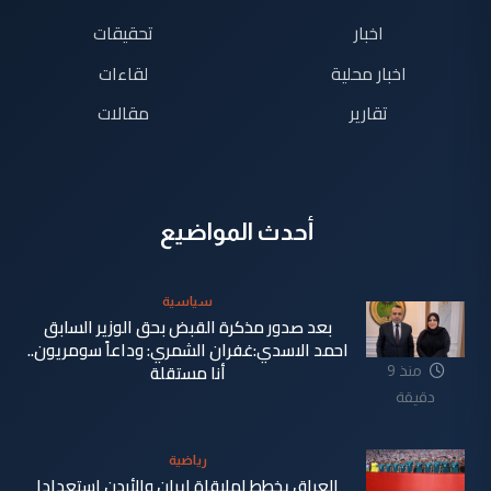
اخبار
تحقيقات
اخبار محلية
لقاءات
تقارير
مقالات
أحدث المواضيع
سياسية
بعد صدور مذكرة القبض بحق الوزير السابق
احمد الاسدي:غفران الشمري: وداعاً سومريون..
أنا مستقلة
منذ 9
دقيقة
رياضية
العراق يخطط لملاقاة إيران والأردن استعدادا