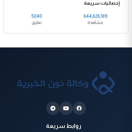
إحصائيات سريعة
5040
644,626,169
مشاهدة
تعليق
روابط سريعة