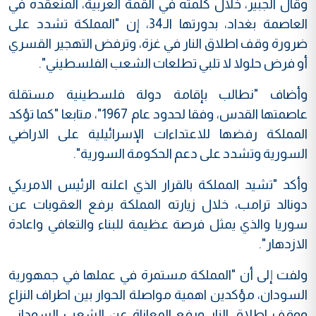
وقال الجبير، خلال كلمته في القمة العربية، المنعقدة في
العاصمة بغداد، بدورتها الـ34، إن "المملكة تشدد على
ضرورة وقف اطلاق النار في غزة، وترفض التهجير القسري
أو فرض حلولا لا تلبي تطلعات الشعب الفلسطيني".
وأضاف "نطالب بإقامة دولة فلسطينية مستقلة
عاصمتها القدس، وفقا لحدود عام 1967"، متابعا "كما تؤكد
المملكة رفضها للاعتداءات الإسرائيلية على الاراضي
السورية وتشدد على دعم الحكومة السورية".
وأكد "تشيد المملكة بالقرار الذي اعلنه الرئيس الامريكي
دونالد ترامب، خلال زيارته المملكة برفع العقوبات عن
سوريا والذي يمثل فرصة عظيمة للبناء والتعافي واعادة
الازدهار".
ولفت إلى أن "المملكة مستمرة في عملها في جمهورية
السودان، مؤكدين اهمية مواصلة الحوار بين اطراف النزاع
ووقف اطلاق النار ورفع المعاناة عن الشعب السوداني