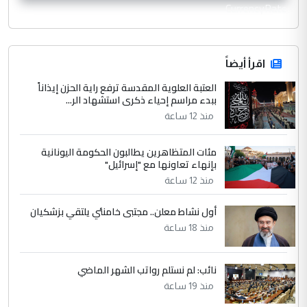
CurrencyRate
اقرأ أيضاً
العتبة العلوية المقدسة ترفع راية الحزن إيذاناً
ببدء مراسم إحياء ذكرى استشهاد الر...
منذ 12 ساعة
مئات المتظاهرين يطالبون الحكومة اليونانية
بإنهاء تعاونها مع "إسرائيل"
منذ 12 ساعة
أول نشاط معلن.. مجتبى خامنئي يلتقي بزشكيان
منذ 18 ساعة
نائب: لم نستلم رواتب الشهر الماضي
منذ 19 ساعة