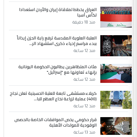
أردوغان يؤكد ان اتفاقية مكة للدفاع
الموضوع :
العراق يخطط لملاقاة إيران والأردن استعدادا
المشترك لا تستهدف أية دولة ومفتوحة لانضمام
لكأس آسيا
الدول الشقيقة
منذ 18 دقيقة
العتبة العلوية المقدسة ترفع راية الحزن إيذاناً
5
يوسف غزوان عصمت
ببدء مراسم إحياء ذكرى استشهاد الر...
التعليق : بكالوريوس فيزياء طبية متزوج و
منذ 12 ساعة
زوجتي أيضا بكالوريوس سكني بغداد أرغب في
إكمال دراستي داخل ...
مئات المتظاهرين يطالبون الحكومة اليونانية
السعودية توافق على الاستمرار في
بإنهاء تعاونها مع "إسرائيل"
الموضوع :
إعطاء 100 منحة دراسية للطلبة العراقيين في
منذ 12 ساعة
جامعاتها سنويا
كربلاء:مستشفى تابعة للعتبة الحسينية تعلن نجاح
(400) عملية لزراعة نخاع العظم للبا...
منذ 12 ساعة
قرار حكومي يخص الموافقات الخاصة بالحصص
الوقودية للمولدات الأهلية
منذ 13 ساعة