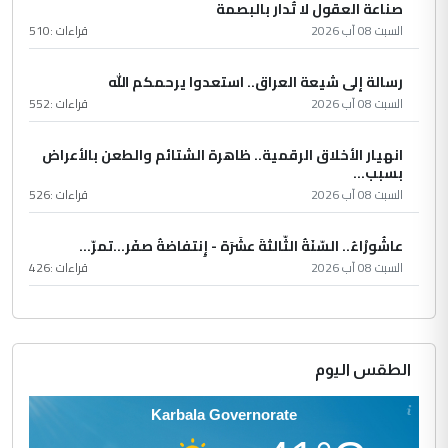
صناعة العقول لا تُدار بالبصمة
السبت 08 آب 2026
قراءات :
510
رسالة إلى شيعة العراق.. استعدوا يرحمكم الله
السبت 08 آب 2026
قراءات :
552
انهيار الأخلاق الرقمية.. ظاهرة الشتائم والطعن بالأعراض
بسبب...
السبت 08 آب 2026
قراءات :
526
عاشُورْاءُ.. السّنَةُ الثّالثةَ عشَرَة - إِنتفاضةُ صفَر…تمرّ...
السبت 08 آب 2026
قراءات :
426
الطقس اليوم
Karbala Governorate