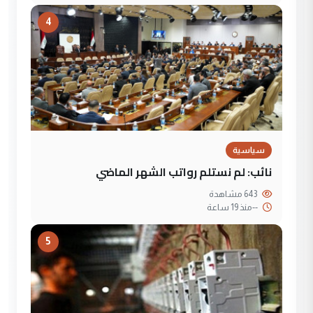
4
سياسية
نائب: لم نستلم رواتب الشهر الماضي
643 مشاهدة
--
منذ 19 ساعة
5