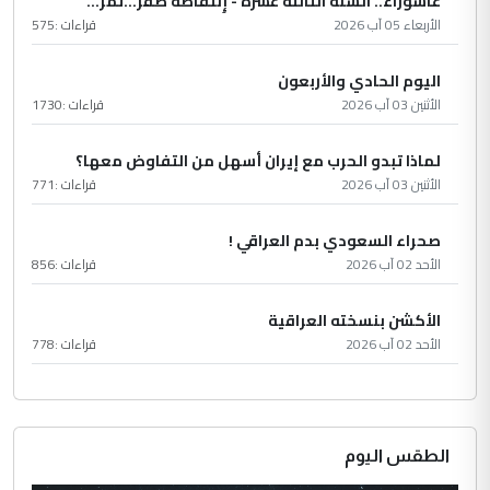
عاشُورْاءُ.. السّنَةُ الثّالثةَ عشَرَة - إِنتفاضةُ صفَر…تمرّ...
الأربعاء 05 آب 2026
قراءات :
575
اليوم الحادي والأربعون
الأثنين 03 آب 2026
قراءات :
1730
لماذا تبدو الحرب مع إيران أسهل من التفاوض معها؟
الأثنين 03 آب 2026
قراءات :
771
صحراء السعودي بدم العراقي !
الأحد 02 آب 2026
قراءات :
856
الأكشن بنسخته العراقية
الأحد 02 آب 2026
قراءات :
778
الطقس اليوم