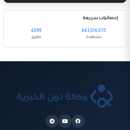
إحصائيات سريعة
4899
643,814,078
مشاهدة
تعليق