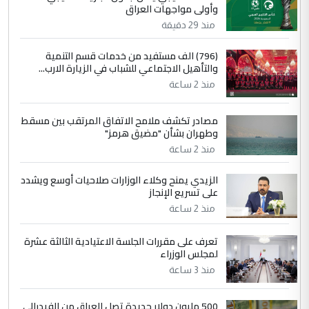
وأولى مواجهات العراق
مضجعيك يابن الزنا (نص كامل)
منذ 29 دقيقة
4
سردار
(796) الف مستفيد من خدمات قسم التنمية
والتأهيل الاجتماعي للشباب في الزيارة الارب...
التعليق : واحد من عصابة علي ماما يسقط
منذ 2 ساعة
جنسية الرافد الثالث للعراق ومن اصول عريقة
ابا فرات ...
مصادر تكشف ملامح الاتفاق المرتقب بين مسقط
الجواهري يرد على صدام حسين سل
الموضوع :
وطهران بشأن "مضيق هرمز"
مضجعيك يابن الزنا (نص كامل)
منذ 2 ساعة
الزيدي يمنح وكلاء الوزارات صلاحيات أوسع ويشدد
5
حيدر عاشور
على تسريع الإنجاز
التعليق : تحياتي لك استاذ حامدتركان. كلام
منذ 2 ساعة
دقيق ومسؤول؛ فالاستثمار الحقيقي للإنسان
وثروات البلد يعتمد على الكفاءة ...
تعرف على مقررات الجلسة الاعتيادية الثالثة عشرة
بين الإهمال واغتصاب الأرض.. بلاد
لمجلس الوزراء
الموضوع :
الرافدين تعاني الجفاف والتصحر!!
منذ 3 ساعة
500 مليون دولار جديدة تصل العراق من الفيدرالي