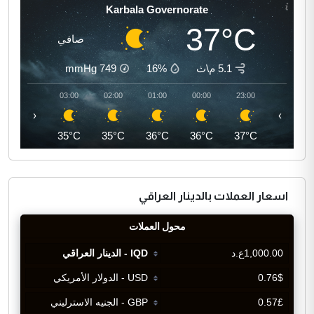
Karbala Governorate
37°C
صافي
5.1 م\ث
16%
749
mmHg
04:00
03:00
02:00
01:00
00:00
23:00
‹
›
35°C
35°C
35°C
36°C
36°C
37°C
اسعار العملات بالدينار العراقي