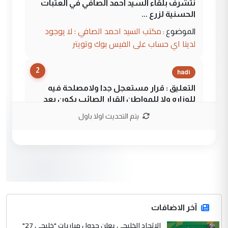
نتشرف بلقاء السيد احمد الصافي في العتبات
الحسنية لزرع ...
مكتب السيد احمد الصافي : لا يوجود
الموضوع :
لدينا اي حساب على الفيس بوك وتويتر
2
hadi
التعليق : قرار مستعجل جدا ولامصلحة فيه
للوزاره ولا للمواطن القرار الصائب يكون بعد
الاستماع للمدير ومغرفة ...
يتم التحديث اولا باول
وزير الصحة يعفي مدير مستشفى الكرخ
الموضوع :
العام في بغداد
3
سردار
التعليق : واحد من عصابة علي ماما يسقط
جنسية الرافد الثالث للعراق ومن اصول عريقة
ابا فرات ...
آخر الاضافات
الجواهري يرد على صدام حسين سل
الاتحاد الخليجي يعلن جدول مباريات "خليجي 27"
الموضوع :