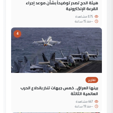
هيئة الحج تصدر توضيحاً بشأن موعد إجراء
القرعة الإلكترونية
875 مشاهدة
--
منذ 15 ساعة
4
تقارير
بينها العراق.. خمس جبهات تنذر باندلاع الحرب
العالمية الثالثة
667 مشاهدة
--
منذ 19 ساعة