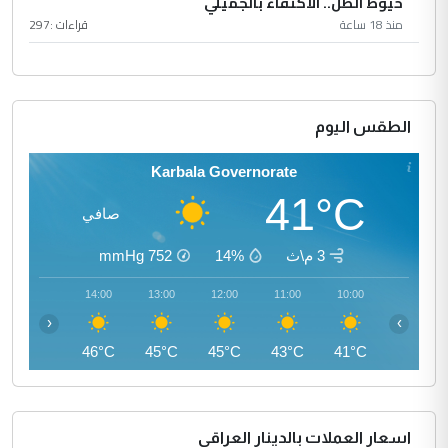
خيوط الظل.. الاكتفاء بالجميلي
منذ 18 ساعة
قراءات :
297
الطقس اليوم
Karbala Governorate
41°C
صافي
3 م\ث
14%
752
mmHg
15:00
14:00
13:00
12:00
11:00
10:00
‹
›
46°C
46°C
45°C
45°C
43°C
41°C
اسعار العملات بالدينار العراقي