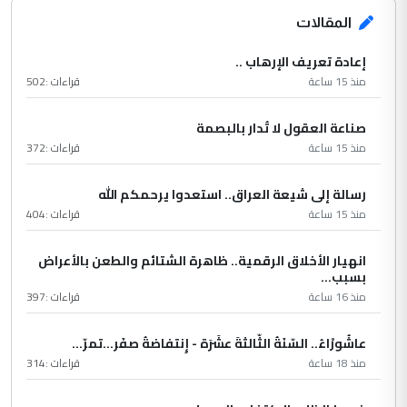
المقالات
إعادة تعريف الإرهاب ..
منذ 15 ساعة
قراءات :
502
صناعة العقول لا تُدار بالبصمة
منذ 15 ساعة
قراءات :
372
رسالة إلى شيعة العراق.. استعدوا يرحمكم الله
منذ 15 ساعة
قراءات :
404
انهيار الأخلاق الرقمية.. ظاهرة الشتائم والطعن بالأعراض
بسبب...
منذ 16 ساعة
قراءات :
397
عاشُورْاءُ.. السّنَةُ الثّالثةَ عشَرَة - إِنتفاضةُ صفَر…تمرّ...
منذ 18 ساعة
قراءات :
314