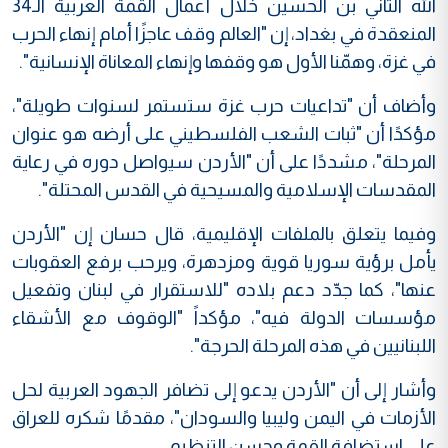
الله الثاني بن الحسين خلال أعمال القمة العربية الـ34
المنعقدة في بغداد، إن "العالم وقف عاجزًا أمام إنهاء الحرب
في غزة، وهمّنا الأول هو وقفها وإنهاء المعاناة الإنسانية".
وأضاف أن "تداعيات حرب غزة ستستمر لسنوات طويلة"،
مؤكدًا أن "ثبات الشعب الفلسطيني على أرضه هو عنوان
المرحلة"، مشددًا على أن "الأردن سيواصل دوره في رعاية
المقدسات الإسلامية والمسيحية في القدس المحتلة".
وفيما يتعلق بالملفات الإقليمية، قال حسان إن "الأردن
يأمل برؤية سوريا قوية ومزدهرة، ويرحب برفع العقوبات
عنها"، كما جدّد دعم بلاده "للاستقرار في لبنان وتفعيل
مؤسسات الدولة فيه"، مؤكداً "الوقوف مع الأشقاء
اللبنانيين في هذه المرحلة الحرجة".
وأشار إلى أن "الأردن يدعو إلى تضافر الجهود العربية لحل
الأزمات في اليمن وليبيا والسودان"، مقدمًا شكره للعراق
على استضافة القمة وحسن التنظيم.