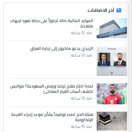
المشترك لا تستهدف أية دولة ومفتوحة لانضمام
الدول الشقيقة
آخر الاضافات
الموارد المائية: 454 تجاوزاً على دجلة تعود لجهات
4
متنفذة
يوسف غزوان عصمت
منذ 12 ساعة
التعليق : بكالوريوس فيزياء طبية متزوج و
زوجتي أيضا بكالوريوس سكني بغداد أرغب في
إكمال دراستي داخل ...
الزيدي يدعو ماكرون إلى زيارة العراق
السعودية توافق على الاستمرار في
منذ 13 ساعة
الموضوع :
إعطاء 100 منحة دراسية للطلبة العراقيين في
جامعاتها سنويا
لماذا اختار صلاح تركيا ورفض السعودية؟ كواليس
5
عبد الأمير جاسم هليل
تكشف أسباب القرار المفاجئ
التعليق : نحن اباء الطلاب الأوائل على العراق
منذ 13 ساعة
نتشرف بلقاء السيد احمد الصافي في العتبات
الحسنية لزرع ...
هيئة الحج تصدر توضيحاً بشأن موعد إجراء القرعة
مكتب السيد احمد الصافي : لا يوجود
الإلكترونية
الموضوع :
لدينا اي حساب على الفيس بوك وتويتر
منذ 15 ساعة