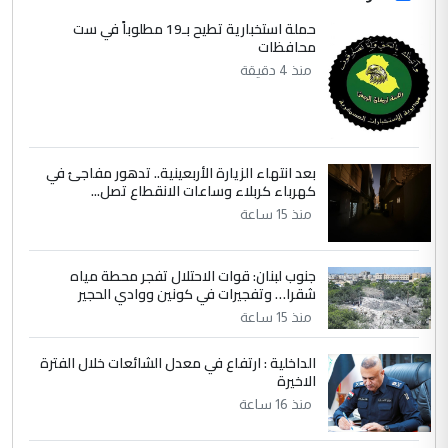
الاستماع للمدير ومغرفة ...
حملة استخبارية تطيح بـ19 مطلوباً في ست
محافظات
وزير الصحة يعفي مدير مستشفى الكرخ
الموضوع :
العام في بغداد
منذ 4 دقيقة
4
سردار
التعليق : واحد من عصابة علي ماما يسقط
بعد انتهاء الزيارة الأربعينية.. تدهور مفاجئ في
جنسية الرافد الثالث للعراق ومن اصول عريقة
كهرباء كربلاء وساعات الانقطاع تصل...
ابا فرات ...
منذ 15 ساعة
الجواهري يرد على صدام حسين سل
الموضوع :
مضجعيك يابن الزنا (نص كامل)
جنوب لبنان: قوات الاحتلال تفجر محطة مياه
شقرا… وتفجيرات في كونين ووادي الحجير
5
منذ 15 ساعة
سردار
التعليق : واحد من عصابة علي ماما يسقط
الداخلية : ارتفاع في معدل الشائعات خلال الفترة
جنسية الرافد الثالث للعراق ومن اصول عريقة
الاخيرة
ابا فرات ...
منذ 16 ساعة
الجواهري يرد على صدام حسين سل
الموضوع :