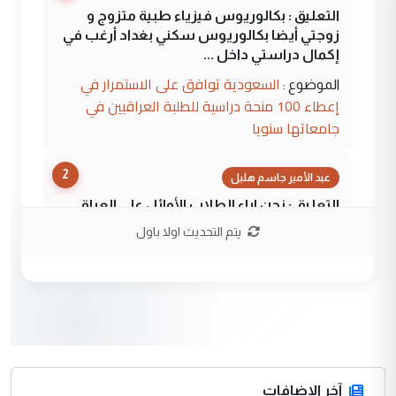
التعليق : بكالوريوس فيزياء طبية متزوج و
زوجتي أيضا بكالوريوس سكني بغداد أرغب في
إكمال دراستي داخل ...
السعودية توافق على الاستمرار في
الموضوع :
إعطاء 100 منحة دراسية للطلبة العراقيين في
جامعاتها سنويا
2
عبد الأمير جاسم هليل
التعليق : نحن اباء الطلاب الأوائل على العراق
نتشرف بلقاء السيد احمد الصافي في العتبات
يتم التحديث اولا باول
الحسنية لزرع ...
مكتب السيد احمد الصافي : لا يوجود
الموضوع :
لدينا اي حساب على الفيس بوك وتويتر
3
hadi
التعليق : قرار مستعجل جدا ولامصلحة فيه
آخر الاضافات
للوزاره ولا للمواطن القرار الصائب يكون بعد