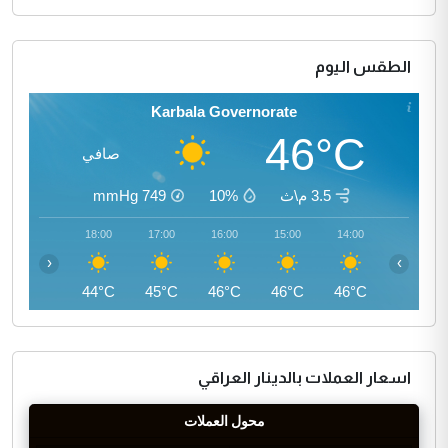
الطقس اليوم
Karbala Governorate
46°C
صافي
3.5 م\ث
10%
749
mmHg
19:00
18:00
17:00
16:00
15:00
14:00
‹
›
42°C
44°C
45°C
46°C
46°C
46°C
اسعار العملات بالدينار العراقي