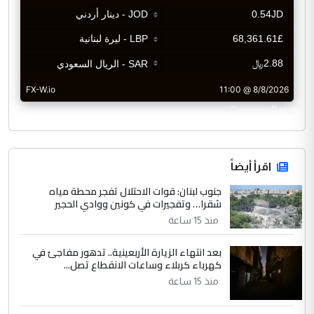
CurrencyRate
اقرأ أيضاً
جنوب لبنان: قوات الاحتلال تفجر محطة مياه
شقرا… وتفجيرات في كونين ووادي الحجير
منذ 15 ساعة
بعد انتهاء الزيارة الأربعينية.. تدهور مفاجئ في
كهرباء كربلاء وساعات الانقطاع تصل...
منذ 15 ساعة